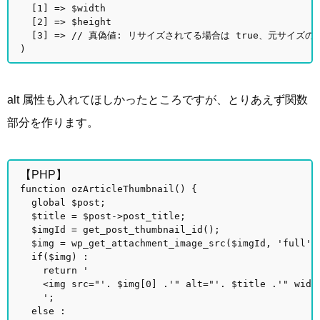
[1] => $width
[2] => $height
[3] => // 真偽値: リサイズされてる場合は true、元サイズの場
)
alt 属性も入れてほしかったところですが、とりあえず関数
部分を作ります。
【PHP】
function ozArticleThumbnail() {
global $post;
$title = $post->post_title;
$imgId = get_post_thumbnail_id();
$img = wp_get_attachment_image_src($imgId, 'full')
if($img) :
return '
<img src="'. $img[0] .'" alt="'. $title .'" width=
';
else :