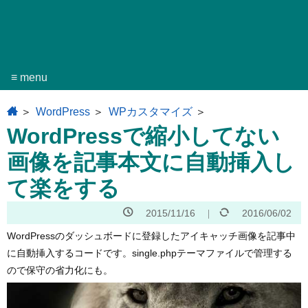
≡ menu
home
WordPress
WPカスタマイズ
WordPressで縮小してない
画像を記事本文に自動挿入し
て楽をする
2015/11/16
2016/06/02
WordPressのダッシュボードに登録したアイキャッチ画像を記事中
に自動挿入するコードです。single.phpテーマファイルで管理する
ので保守の省力化にも。