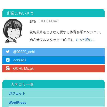
所長ごあいさつ
おち
OCHI, Mizuki
花鳥風月をこよなく愛する体育会系エンジニア。
めざせフルスタック～(白目)。
もっと読む...
twitter
@02320_ochi
hatebu
ochi320
googleplus
OCHI, Mizuki
カテゴリ一覧
ガジェット
WordPress