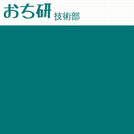
おち研
技術部