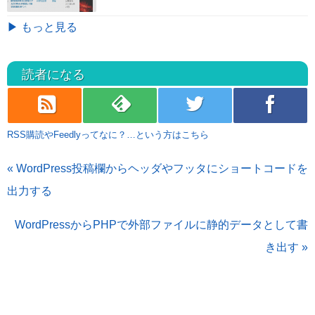
▶ もっと見る
読者になる
rss
feedly
twitter
facebook
RSS購読やFeedlyってなに？…という方はこちら
« WordPress投稿欄からヘッダやフッタにショートコードを
出力する
WordPressからPHPで外部ファイルに静的データとして書
き出す »