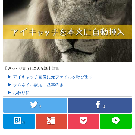
アイキャッチ画像に元ファイルを呼び出す
サムネイル設定 基本のき
おわりに
twitter
facebook
0
0
hatebu
googleplus
pocket
line
0