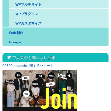
WPマルチサイト
WPプラグイン
WPカスタマイズ
Web制作
Google
twitter
で人気かも知れない記事
02320.net/techに関するツイート