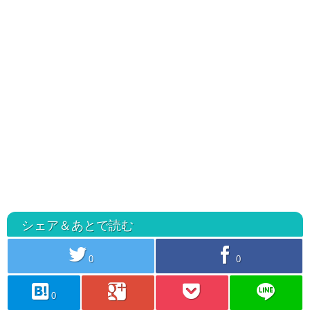
シェア＆あとで読む
twitter
facebook
0
0
hatebu
googleplus
pocket
line
0