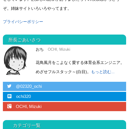
ぞ。姉妹サイトいろいろやってます。
プライバシーポリシー
所長ごあいさつ
おち
OCHI, Mizuki
花鳥風月をこよなく愛する体育会系エンジニア。
めざせフルスタック～(白目)。
もっと読む...
twitter
@02320_ochi
hatebu
ochi320
googleplus
OCHI, Mizuki
カテゴリ一覧