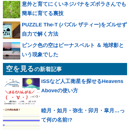
意外と育てにくいネジバナをズボラさんでも
簡単に育てる裏技
PUZZLE The-T (パズル ザティー)をズルせず
自力で解く方法
ピンク色の空はビーナスベルト ＆ 地球影と
いう現象でした
空を見る
の新着記事
ISSなど人工衛星を探せるHeavens
Aboveの使い方
睦月・如月・弥生・卯月・皐月…っ
て何の名前!?