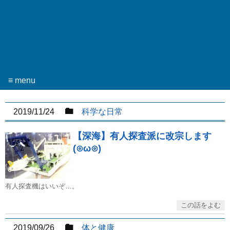
≡ menu
2019/11/24
科学な日常
【深海】有人探査派に改宗します
(⊙ω⊙)
有人探査機はいいぞ…。
2019/09/26
体と健康