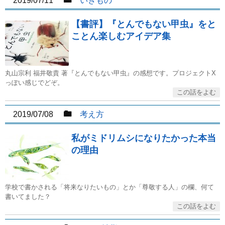
2019/07/11
いきもの
【書評】『とんでもない甲虫』をと
ことん楽しむアイデア集
丸山宗利 福井敬貴 著『とんでもない甲虫』の感想です。プロジェクトX
っぽい感じでどぞ。
2019/07/08
考え方
私がミドリムシになりたかった本当
の理由
学校で書かされる「将来なりたいもの」とか「尊敬する人」の欄、何て
書いてました？