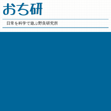
おち研
日常を科学で遊ぶ野良研究所