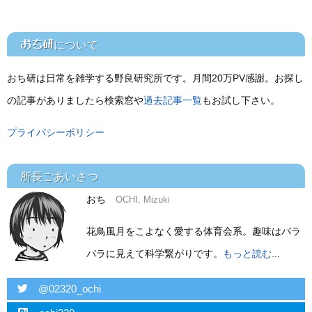
おち研
について
おち研は日常を雑学する野良研究所です。月間20万PV感謝。お探し
の記事がありましたら検索窓や
過去記事一覧
もお試し下さい。
プライバシーポリシー
所長ごあいさつ
おち
OCHI, Mizuki
花鳥風月をこよなく愛する体育会系。趣味はバラ
バラに見えて科学繋がりです。
もっと読む...
twitter
@02320_ochi