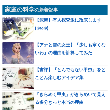
家庭の科学
の新着記事
【深海】有人探査派に改宗します
(⊙ω⊙)
【アナと雪の女王】「少しも寒くな
いわ」の理由を計算してみた
【書評】『とんでもない甲虫』をと
ことん楽しむアイデア集
「きらめく甲虫」がきらめいて見え
る多分きっと本当の理由