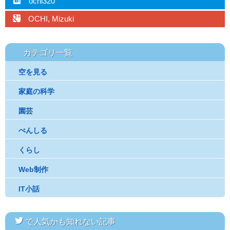
hatebu
ochi320
googleplus
OCHI, Mizuki
カテゴリ一覧
空を見る
家庭の科学
園芸
ぺんしる
くらし
Web制作
IT小話
twitter
で人気かも知れない記事