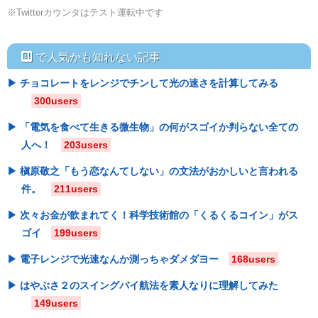
※Twitterカウンタはテスト運転中です
hatebu
で人気かも知れない記事
チョコレートをレンジでチンして光の速さを計算してみる
300users
「電気を食べて生きる微生物」の何がスゴイか判らない全ての
人へ！
203users
槇原敬之「もう恋なんてしない」の文法がおかしいと言われる
件。
211users
次々お金が飲まれてく！科学技術館の「くるくるコイン」がス
ゴイ
199users
電子レンジで光速なんか測っちゃダメダヨー
168users
はやぶさ２のスイングバイ航法を素人なりに理解してみた
149users