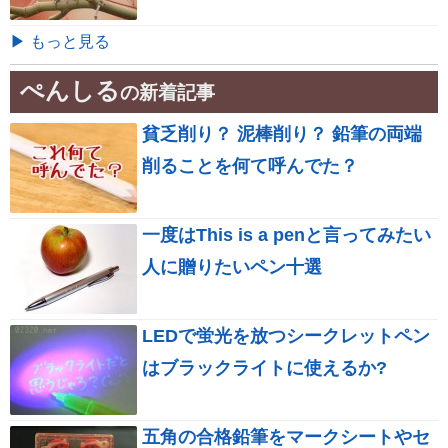
▶ もっと見る
ぺんしる
の新着記事
貧乏削り？ 泥棒削り？ 鉛筆の両端
削ることを何て呼んでた？
一度はThis is a penと言ってみたい
人に贈りたいペン十選
LEDで蛍光を放つシークレットペン
はブラックライトに使えるか?
五角の合格鉛筆をマークシートやセ