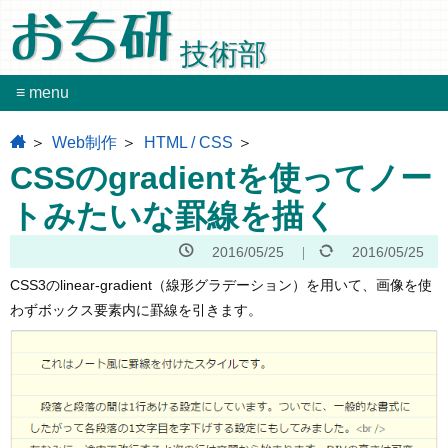
おち研
技術部
≡ menu
home
Web制作
HTML / CSS
CSSのgradientを使ってノー
トみたいな罫線を描く
2016/05/25
2016/05/25
CSS3のlinear-gradient（線形グラデーション）を用いて、画像を使
わずボックス要素内に罫線を引きます。