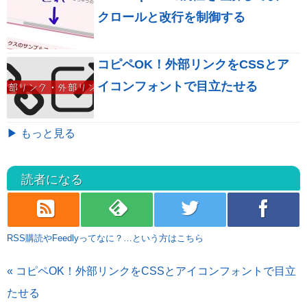
クロールと改行を制御する
コピペOK！外部リンクをCSSとア
イコンフォントで目立たせる
▶ もっと見る
読者になる
rss
feedly
twitter
facebook
RSS購読やFeedlyってなに？…という方はこちら
« コピペOK！外部リンクをCSSとアイコンフォントで目立
たせる