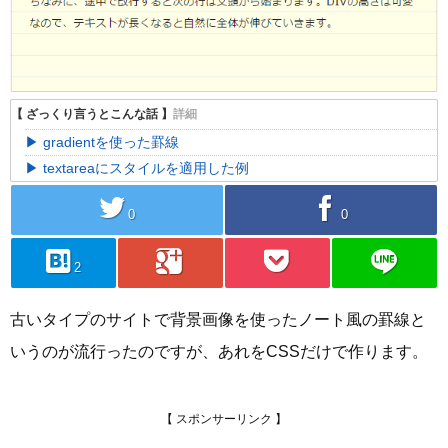
gradientを使った罫線
textareaにスタイルを適用した例
twitter
facebook
0
0
hatebu
googleplus
pocket
line
2
古いタイプのサイトで背景画像を使ったノート風の罫線と
いうのが流行ったのですが、あれをCSSだけで作ります。