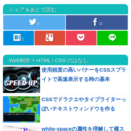
シェア＆あとで読む
twitter
facebook
0
0
hatebu
googleplus
pocket
line
2
Web制作 > HTML / CSS のはなし
使用頻度の高いバナーをCSSスプラ
イトで高速表示する時の基本
CSSでドラクエやタイプライターっ
ぽいテキストウィンドウを作る
white-spaceの属性を理解して横ス