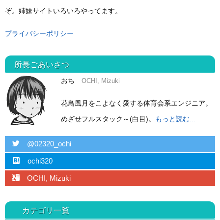
ぞ。姉妹サイトいろいろやってます。
プライバシーポリシー
所長ごあいさつ
おち
OCHI, Mizuki
花鳥風月をこよなく愛する体育会系エンジニア。
めざせフルスタック～(白目)。
もっと読む...
twitter
@02320_ochi
hatebu
ochi320
googleplus
OCHI, Mizuki
カテゴリ一覧