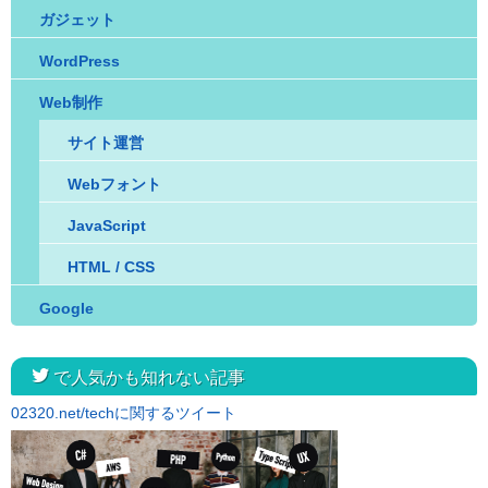
ガジェット
WordPress
Web制作
サイト運営
Webフォント
JavaScript
HTML / CSS
Google
twitter
で人気かも知れない記事
02320.net/techに関するツイート