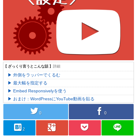
外側をラッパーでくるむ
最大幅を指定する
Embed Responsivelyを使う
おまけ：WordPressにYouTube動画を貼る
twitter
facebook
0
0
hatebu
googleplus
pocket
line
2