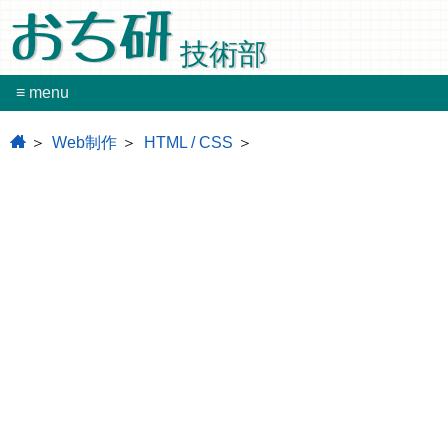
おち研
技術部
≡ menu
home
Web制作
HTML / CSS