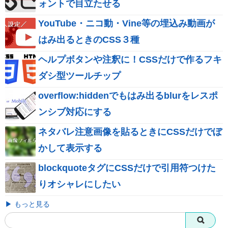
ォントで目立たせる
YouTube・ニコ動・Vine等の埋込み動画が
はみ出るときのCSS３種
ヘルプボタンや注釈に！CSSだけで作るフキ
ダシ型ツールチップ
overflow:hiddenでもはみ出るblurをレスポ
ンシブ対応にする
ネタバレ注意画像を貼るときにCSSだけでぼ
かして表示する
blockquoteタグにCSSだけで引用符つけた
りオシャレにしたい
▶ もっと見る