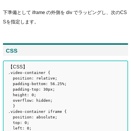
下準備として iframe の外側を div でラッピングし、次のCS
Sを指定します。
CSS
【CSS】
.video-container {
position: relative;
padding-bottom: 56.25%;
padding-top: 30px;
height: 0;
overflow: hidden;
}
.video-container iframe {
position: absolute;
top: 0;
left: 0;