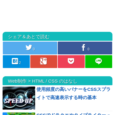
シェア＆あとで読む
twitter
facebook
0
0
hatebu
googleplus
pocket
line
2
Web制作 > HTML / CSS のはなし
使用頻度の高いバナーをCSSスプラ
イトで高速表示する時の基本