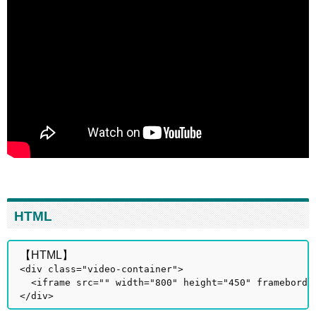
HTML
【HTML】
<div class="video-container">
<iframe src="" width="800" height="450" frameborde
</div>