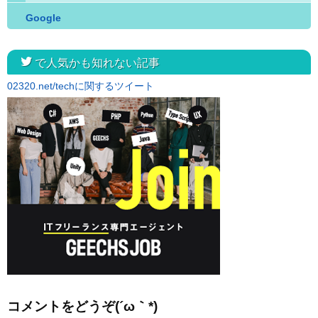
Google
twitter
で人気かも知れない記事
02320.net/techに関するツイート
コメントをどうぞ(´ω｀*)