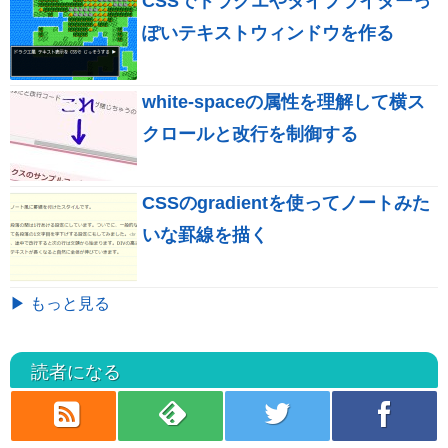
CSSでドラクエやタイプライターっ
ぽいテキストウィンドウを作る
white-spaceの属性を理解して横ス
クロールと改行を制御する
CSSのgradientを使ってノートみた
いな罫線を描く
▶ もっと見る
読者になる
rss
feedly
twitter
facebook