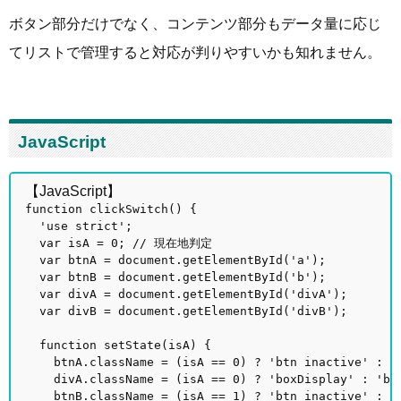
ボタン部分だけでなく、コンテンツ部分もデータ量に応じ
てリストで管理すると対応が判りやすいかも知れません。
JavaScript
【JavaScript】
function clickSwitch() {
'use strict';
var isA = 0; // 現在地判定
var btnA = document.getElementById('a');
var btnB = document.getElementById('b');
var divA = document.getElementById('divA');
var divB = document.getElementById('divB');
function setState(isA) {
btnA.className = (isA == 0) ? 'btn inactive' :
divA.className = (isA == 0) ? 'boxDisplay' : 'b
btnB.className = (isA == 1) ? 'btn inactive' :