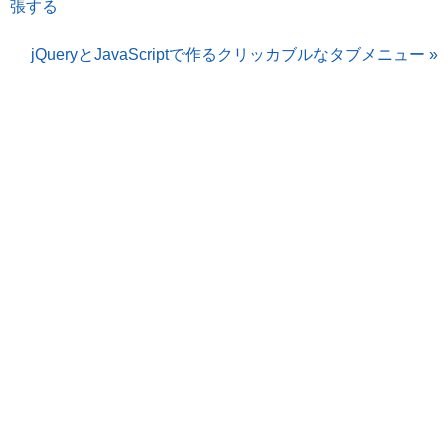
張する
jQueryとJavaScriptで作るクリッカブルなタブメニュー »