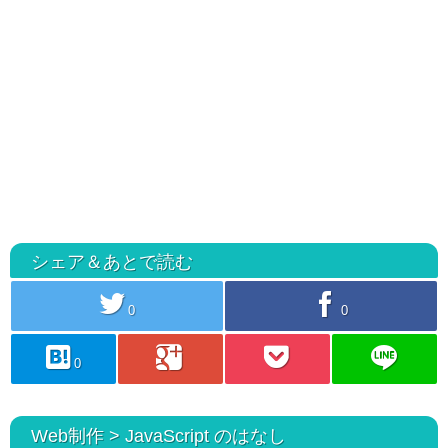
シェア＆あとで読む
twitter
facebook
0
0
hatebu
googleplus
pocket
line
0
Web制作 > JavaScript のはなし