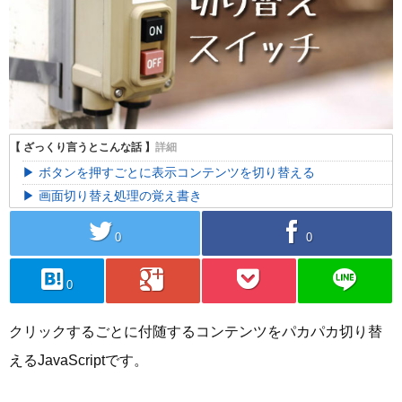
ボタンを押すごとに表示コンテンツを切り替える
画面切り替え処理の覚え書き
twitter
facebook
0
0
hatebu
googleplus
pocket
line
0
クリックするごとに付随するコンテンツをパカパカ切り替
えるJavaScriptです。