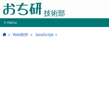
おち研
技術部
≡ menu
home
Web制作
JavaScript