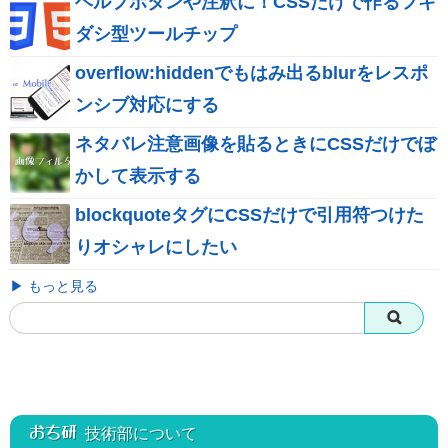
ヘルプボタンや注釈に！CSSだけで作るフキ
ダシ型ツールチップ
overflow:hiddenでもはみ出るblurをレスポ
ンシブ対応にする
ネタバレ注意画像を貼るときにCSSだけでぼ
かして表示する
blockquoteタグにCSSだけで引用符つけた
りオシャレにしたい
▶ もっと見る
おち研 技術部
について