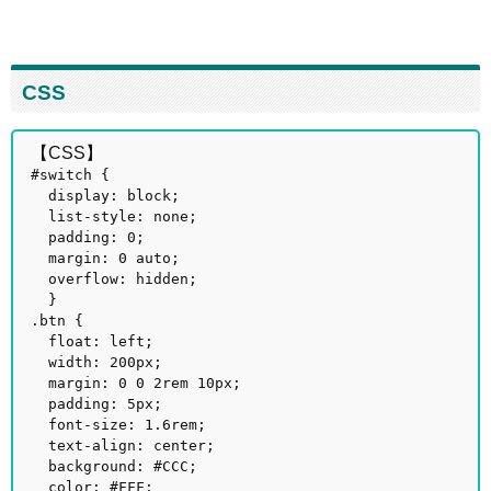
CSS
【CSS】
#switch {
display: block;
list-style: none;
padding: 0;
margin: 0 auto;
overflow: hidden;
}
.btn {
float: left;
width: 200px;
margin: 0 0 2rem 10px;
padding: 5px;
font-size: 1.6rem;
text-align: center;
background: #CCC;
color: #FFF;