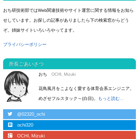
おち研技術部ではWeb関連技術やサイト運営に関する情報をお知ら
せしています。お探しの記事がありましたら下の検索窓からどう
ぞ。姉妹サイトいろいろやってます。
プライバシーポリシー
所長ごあいさつ
おち
OCHI, Mizuki
花鳥風月をこよなく愛する体育会系エンジニア。
めざせフルスタック～(白目)。
もっと読む...
twitter
@02320_ochi
hatebu
ochi320
googleplus
OCHI, Mizuki