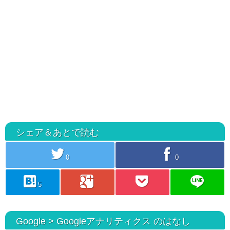
シェア＆あとで読む
twitter
facebook
0
0
hatebu
googleplus
pocket
line
5
Google > Googleアナリティクス のはなし