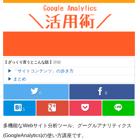
「サイトコンテンツ」の歩き方
まとめ
twitter
facebook
0
0
hatebu
googleplus
pocket
line
5
多機能なWebサイト分析ツール、グーグルアナリティクス
(GoogleAnalytics)の使い方講座です。