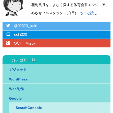
花鳥風月をこよなく愛する体育会系エンジニア。
めざせフルスタック～(白目)。
もっと読む...
twitter
@02320_ochi
hatebu
ochi320
googleplus
OCHI, Mizuki
カテゴリ一覧
ガジェット
WordPress
Web制作
Google
SearchConsole