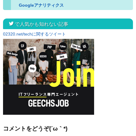
Googleアナリティクス
twitter
で人気かも知れない記事
02320.net/techに関するツイート
コメントをどうぞ(´ω｀*)