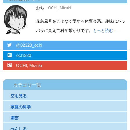
おち
OCHI, Mizuki
花鳥風月をこよなく愛する体育会系。趣味はバラ
バラに見えて科学繋がりです。
もっと読む...
twitter
@02320_ochi
hatebu
ochi320
googleplus
OCHI, Mizuki
カテゴリ一覧
空を見る
家庭の科学
園芸
ぺんしる