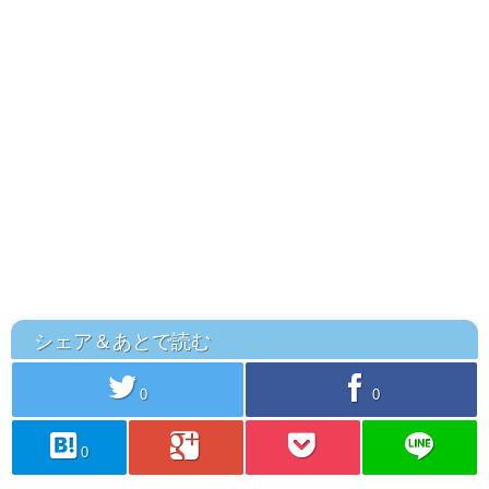
シェア＆あとで読む
twitter
facebook
0
0
hatebu
googleplus
pocket
line
0