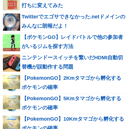
打ちに変えてみた
Twitterでエゴサできなかった.netドメインの
みんなに朗報だよ！
【ポケモンGO】レイドバトルで他の参加者
がいるジムを探す方法
ニンテンドースイッチを繋いだHDMI自動切
替機が誤動作する問題
【PokemonGO】2Kmタマゴから孵化する
ポケモンの確率
【PokemonGO】5Kmタマゴから孵化する
ポケモンの確率
【PokemonGO】10Kmタマゴから孵化する
ポケモンの確率