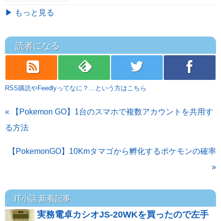
▶ もっと見る
読者になる
rss
feedly
twitter
facebook
RSS購読やFeedlyってなに？…という方はこちら
« 【Pokemon GO】1台のスマホで複数アカウントを共用す
る方法
【PokemonGO】10Kmタマゴから孵化するポケモンの確率
»
IT小話 新着記事
実務電卓カシオJS-20WKを買ったので左手