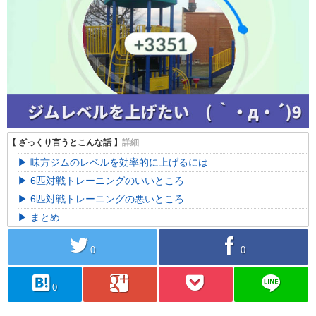
味方ジムのレベルを効率的に上げるには
6匹対戦トレーニングのいいところ
6匹対戦トレーニングの悪いところ
まとめ
twitter
facebook
0
0
hatebu
googleplus
pocket
line
0