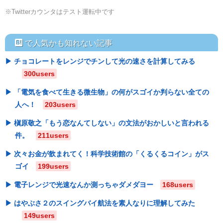
※Twitterカウンタはテスト運転中です
hatebu
で人気かも知れない記事
チョコレートをレンジでチンして光の速さを計算してみる
300users
「電気を食べて生きる微生物」の何がスゴイか判らない全ての
人へ！
203users
槇原敬之「もう恋なんてしない」の文法がおかしいと言われる
件。
211users
次々お金が飲まれてく！科学技術館の「くるくるコイン」がス
ゴイ
199users
電子レンジで光速なんか測っちゃダメダヨー
168users
はやぶさ２のスイングバイ航法を素人なりに理解してみた
149users