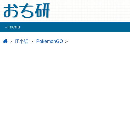
おち研
≡ menu
home
IT小話
PokemonGO