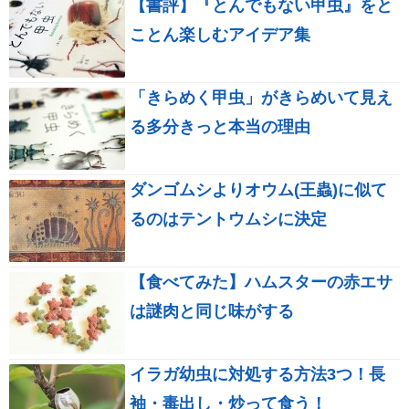
【書評】『とんでもない甲虫』をと
ことん楽しむアイデア集
「きらめく甲虫」がきらめいて見え
る多分きっと本当の理由
ダンゴムシよりオウム(王蟲)に似て
るのはテントウムシに決定
【食べてみた】ハムスターの赤エサ
は謎肉と同じ味がする
イラガ幼虫に対処する方法3つ！長
袖・毒出し・炒って食う！