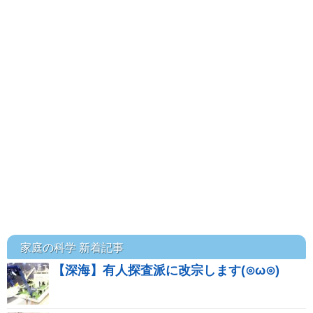
家庭の科学 新着記事
【深海】有人探査派に改宗します(⊙ω⊙)