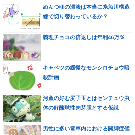
めんつゆの濃淡は本当に糸魚川構造
線で切り替わっているか？
義理チョコの倍返しは年利46万％
キャベツの緩慢なモンシロチョウ暗
殺計画
河童の好む尻子玉とはセンチュウ虫
体の好酸球性肉芽腫とする仮説
男性に多い電車内における開脚症候