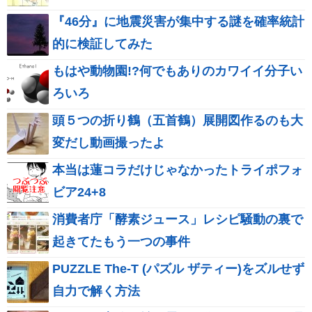
『46分』に地震災害が集中する謎を確率統計
的に検証してみた
もはや動物園!?何でもありのカワイイ分子い
ろいろ
頭５つの折り鶴（五首鶴）展開図作るのも大
変だし動画撮ったよ
本当は蓮コラだけじゃなかったトライポフォ
ビア24+8
消費者庁「酵素ジュース」レシピ騒動の裏で
起きてたもう一つの事件
PUZZLE The-T (パズル ザティー)をズルせず
自力で解く方法