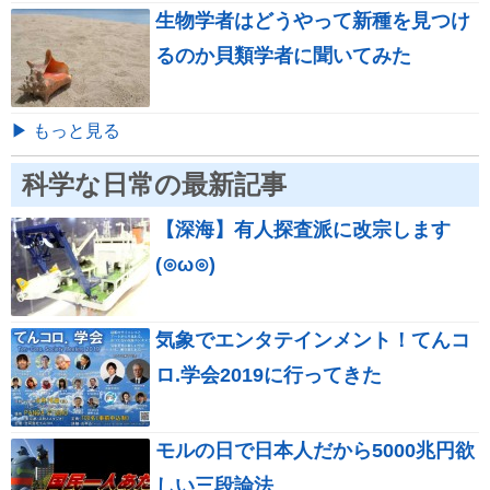
生物学者はどうやって新種を見つけ
るのか貝類学者に聞いてみた
▶ もっと見る
科学な日常の最新記事
【深海】有人探査派に改宗します
(⊙ω⊙)
気象でエンタテインメント！てんコ
ロ.学会2019に行ってきた
モルの日で日本人だから5000兆円欲
しい三段論法