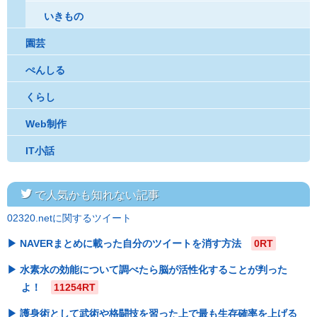
いきもの
園芸
ぺんしる
くらし
Web制作
IT小話
twitter
で人気かも知れない記事
02320.netに関するツイート
NAVERまとめに載った自分のツイートを消す方法
0RT
水素水の効能について調べたら脳が活性化することが判った
よ！
11254RT
護身術として武術や格闘技を習った上で最も生存確率を上げる