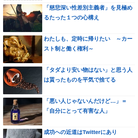
「慈悲深い性差別主義者」を見極め
るたった１つの心構え
わたしも、定時に帰りたい ～カー
スト制と働く権利～
「タダより安い物はない」と思う人
は貰ったものを平気で捨てる
「悪い人じゃないんだけど…」＝
「自分にとって有害な人」
成功への近道はTwitterにあり