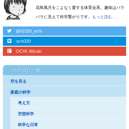
花鳥風月をこよなく愛する体育会系。趣味はバラ
バラに見えて科学繋がりです。
もっと読む...
twitter
@02320_ochi
hatebu
ochi320
googleplus
OCHI, Mizuki
カテゴリ一覧
空を見る
家庭の科学
考え方
空想科学
科学な日常