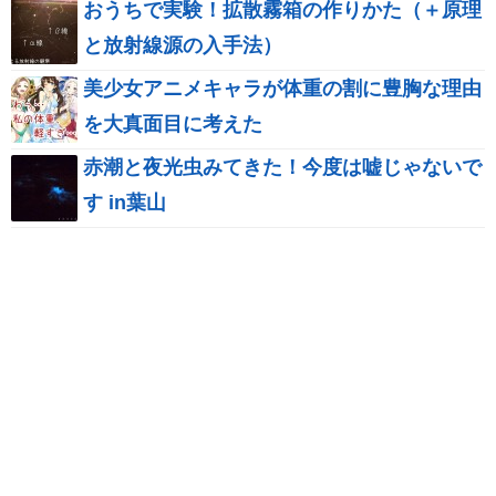
おうちで実験！拡散霧箱の作りかた（＋原理
と放射線源の入手法）
美少女アニメキャラが体重の割に豊胸な理由
を大真面目に考えた
赤潮と夜光虫みてきた！今度は嘘じゃないで
す in葉山