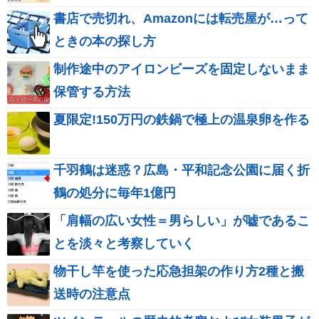
書店で売切れ、Amazonには転売屋が…って
ときの本の探し方
制作途中のアイロンビーズを固定しないまま
保管する方法
夏限定!150万円の鉄鍋で極上の温泉卵を作る
千羽鶴は迷惑？広島・平和記念公園に届く折
鶴の処分に毎年1億円
「肩幅の広い女性＝男らしい」が嘘であるこ
とを淡々と考察していく
物干し竿を使った応急担架の作り方2種と搬
送時の注意点