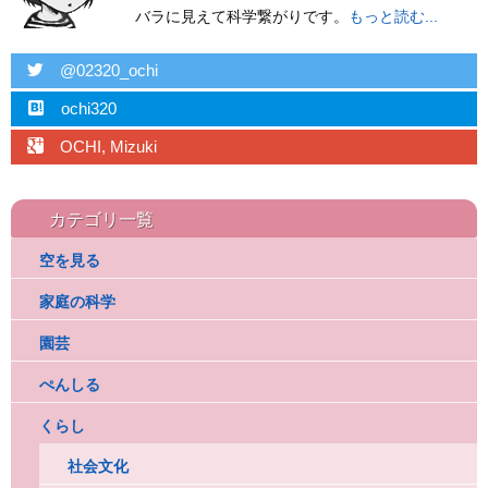
バラに見えて科学繋がりです。
もっと読む...
twitter
@02320_ochi
hatebu
ochi320
googleplus
OCHI, Mizuki
カテゴリ一覧
空を見る
家庭の科学
園芸
ぺんしる
くらし
社会文化