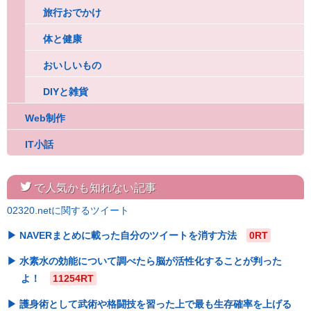
旅行おでかけ
体と健康
おいしいもの
DIYと雑貨
Web制作
IT小話
twitter
で人気かも知れない記事
02320.netに関するツイート
NAVERまとめに載った自分のツイートを消す方法
0RT
水素水の効能について調べたら脳が活性化することが判った
よ！
11254RT
護身術として武術や格闘技を習った上で最も生存確率を上げる