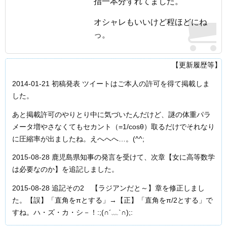
指一本分ずれてました。
オシャレもいいけど程ほどにね
っ。
【更新履歴等】
2014-01-21 初稿発表 ツイートはご本人の許可を得て掲載しま
した。
あと掲載許可のやりとり中に気づいたんだけど、謎の体重パラ
メータ増やさなくてもセカント（=1/cosθ）取るだけでそれなり
に圧縮率が出ましたね。えへへへ…。(^^;
2015-08-28 鹿児島県知事の発言を受けて、次章【女に高等数学
は必要なのか】を追記しました。
2015-08-28 追記その2 【ラジアンだと～】章を修正しまし
た。【誤】「直角をπとする」→【正】「直角をπ/2とする」で
すね。ハ・ズ・カ・シ－！:;(∩´﹏`∩);: