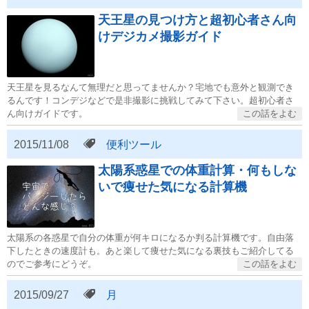
天王星の見つけ方と超初心者さん向
けデジカメ撮影ガイド
天王星を見るなんて無理だと思ってませんか？宅地でも意外と観測でき
るんです！コンデジなどで是非撮影に挑戦してみて下さい。超初心者さ
ん向けガイドです。
2015/11/08
便利ツール
太陽系惑星での体重計算・何もしな
いで痩せた気になる計算機
太陽系の各惑星で自分の体重が何キロになるか判る計算機です。自由落
下したときの速度計も。あと楽して痩せた気になる裏技もご紹介してる
のでご参考にどうぞ。
2015/09/27
月