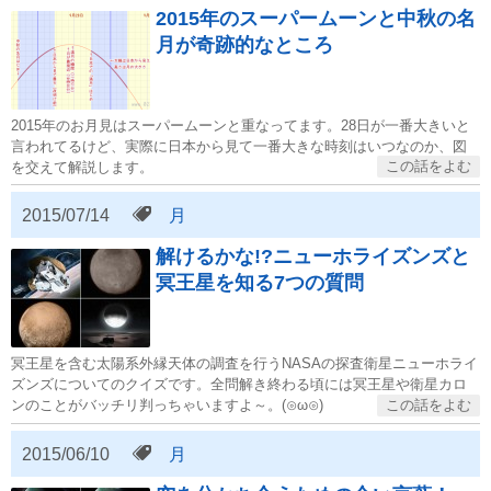
2015年のスーパームーンと中秋の名
月が奇跡的なところ
2015年のお月見はスーパームーンと重なってます。28日が一番大きいと
言われてるけど、実際に日本から見て一番大きな時刻はいつなのか、図
を交えて解説します。
2015/07/14
月
解けるかな!?ニューホライズンズと
冥王星を知る7つの質問
冥王星を含む太陽系外縁天体の調査を行うNASAの探査衛星ニューホライ
ズンズについてのクイズです。全問解き終わる頃には冥王星や衛星カロ
ンのことがバッチリ判っちゃいますよ～。(⊙ω⊙)
2015/06/10
月