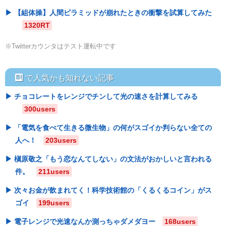
【組体操】人間ピラミッドが崩れたときの衝撃を試算してみた
1320RT
※Twitterカウンタはテスト運転中です
hatebu
で人気かも知れない記事
チョコレートをレンジでチンして光の速さを計算してみる
300users
「電気を食べて生きる微生物」の何がスゴイか判らない全ての
人へ！
203users
槇原敬之「もう恋なんてしない」の文法がおかしいと言われる
件。
211users
次々お金が飲まれてく！科学技術館の「くるくるコイン」がス
ゴイ
199users
電子レンジで光速なんか測っちゃダメダヨー
168users