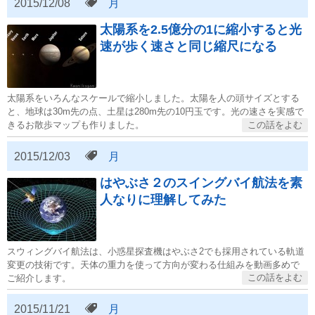
2015/12/08
月
太陽系を2.5億分の1に縮小すると光
速が歩く速さと同じ縮尺になる
太陽系をいろんなスケールで縮小しました。太陽を人の頭サイズとする
と、地球は30m先の点、土星は280m先の10円玉です。光の速さを実感で
きるお散歩マップも作りました。
2015/12/03
月
はやぶさ２のスイングバイ航法を素
人なりに理解してみた
スウィングバイ航法は、小惑星探査機はやぶさ2でも採用されている軌道
変更の技術です。天体の重力を使って方向が変わる仕組みを動画多めで
ご紹介します。
2015/11/21
月