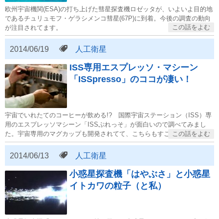
欧州宇宙機関(ESA)の打ち上げた彗星探査機ロゼッタが、いよいよ目的地
であるチュリュモフ・ゲラシメンコ彗星(67P)に到着。今後の調査の動向
が注目されてます。
2014/06/19
人工衛星
ISS専用エスプレッソ・マシーン
「ISSpresso」のココが凄い！
宇宙でいれたてのコーヒーが飲める!? 国際宇宙ステーション（ISS）専
用のエスプレッソマシーン「ISSぷれっそ」が面白いので調べてみまし
た。宇宙専用のマグカップも開発されてて、こちらもすごく理詰めで独
創的。
2014/06/13
人工衛星
小惑星探査機「はやぶさ」と小惑星
イトカワの粒子（と私）