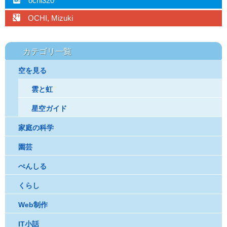
ochi320
googleplus
OCHI, Mizuki
カテゴリ一覧
空を見る
雲と虹
星空ガイド
家庭の科学
園芸
ぺんしる
くらし
Web制作
IT小話