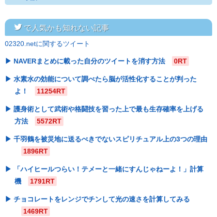
twitter
で人気かも知れない記事
02320.netに関するツイート
NAVERまとめに載った自分のツイートを消す方法
0RT
水素水の効能について調べたら脳が活性化することが判った
よ！
11254RT
護身術として武術や格闘技を習った上で最も生存確率を上げる
方法
5572RT
千羽鶴を被災地に送るべきでないスピリチュアル上の3つの理由
1896RT
「ハイヒールつらい！テメーと一緒にすんじゃねーよ！」計算
機
1791RT
チョコレートをレンジでチンして光の速さを計算してみる
1469RT