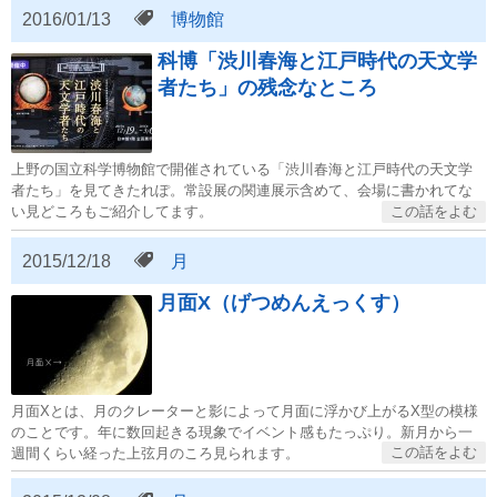
2016/01/13
博物館
科博「渋川春海と江戸時代の天文学
者たち」の残念なところ
上野の国立科学博物館で開催されている「渋川春海と江戸時代の天文学
者たち」を見てきたれぽ。常設展の関連展示含めて、会場に書かれてな
い見どころもご紹介してます。
2015/12/18
月
月面X（げつめんえっくす）
月面Xとは、月のクレーターと影によって月面に浮かび上がるX型の模様
のことです。年に数回起きる現象でイベント感もたっぷり。新月から一
週間くらい経った上弦月のころ見られます。