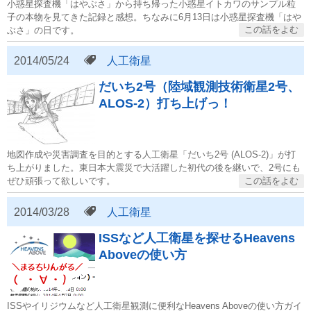
小惑星探査機「はやぶさ」から持ち帰った小惑星イトカワのサンプル粒
子の本物を見てきた記録と感想。ちなみに6月13日は小惑星探査機「はや
ぶさ」の日です。
2014/05/24
人工衛星
だいち2号（陸域観測技術衛星2号、
ALOS-2）打ち上げっ！
地図作成や災害調査を目的とする人工衛星「だいち2号 (ALOS-2)」が打
ち上がりました。東日本大震災で大活躍した初代の後を継いで、2号にも
ぜひ頑張って欲しいです。
2014/03/28
人工衛星
ISSなど人工衛星を探せるHeavens 
Aboveの使い方
ISSやイリジウムなど人工衛星観測に便利なHeavens Aboveの使い方ガイ