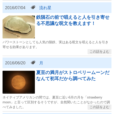
2016/07/04
流れ星
鉄隕石の前で唱えると人を引き寄せ
る不思議な呪文を教えます！
パワーストーンとしても人気の隕鉄、実はある呪文を唱えると人を引き
寄せる効果があります。
2016/06/20
月
夏至の満月がストロベリームーンだ
なんて初耳だから調べてみた
ネイティブアメリカンの間では、夏至に近い6月の月を「strawberry
moon」と言って区別するそうですが、全然聞いたことがなかったので調
べてみました。