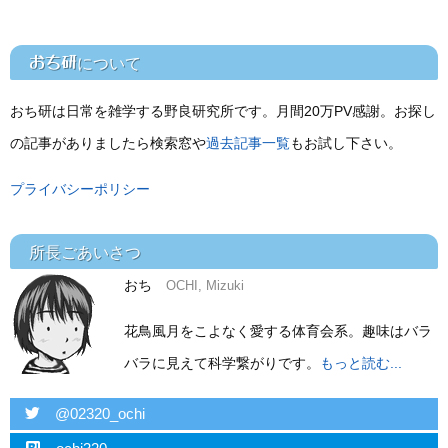
おち研
について
おち研は日常を雑学する野良研究所です。月間20万PV感謝。お探し
の記事がありましたら検索窓や
過去記事一覧
もお試し下さい。
プライバシーポリシー
所長ごあいさつ
おち
OCHI, Mizuki
花鳥風月をこよなく愛する体育会系。趣味はバラ
バラに見えて科学繋がりです。
もっと読む...
twitter
@02320_ochi
hatebu