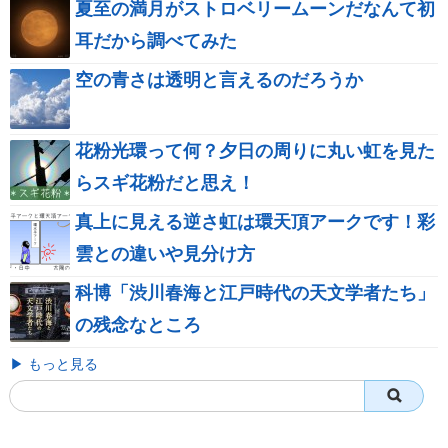
夏至の満月がストロベリームーンだなんて初
耳だから調べてみた
空の青さは透明と言えるのだろうか
花粉光環って何？夕日の周りに丸い虹を見た
らスギ花粉だと思え！
真上に見える逆さ虹は環天頂アークです！彩
雲との違いや見分け方
科博「渋川春海と江戸時代の天文学者たち」
の残念なところ
▶ もっと見る