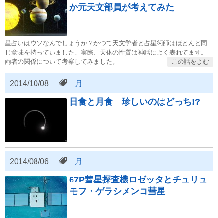
か元天文部員が考えてみた
星占いはウソなんでしょうか？かつて天文学者と占星術師はほとんど同
じ意味を持っていました。実際、天体の性質は神話によく表れてます。
両者の関係について考察してみました。
2014/10/08
月
日食と月食　珍しいのはどっち!?
2014/08/06
月
67P彗星探査機ロゼッタとチュリュ
モフ・ゲラシメンコ彗星