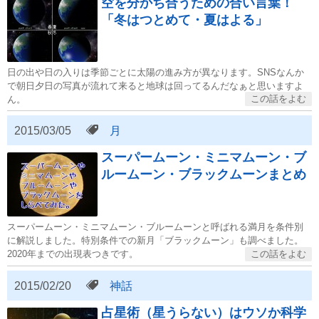
空を分かち合うための合い言葉！
「冬はつとめて・夏はよる」
日の出や日の入りは季節ごとに太陽の進み方が異なります。SNSなんか
で朝日夕日の写真が流れて来ると地球は回ってるんだなぁと思いますよ
ん。
2015/03/05
月
スーパームーン・ミニマムーン・ブ
ルームーン・ブラックムーンまとめ
スーパームーン・ミニマムーン・ブルームーンと呼ばれる満月を条件別
に解説しました。特別条件での新月「ブラックムーン」も調べました。
2020年までの出現表つきです。
2015/02/20
神話
占星術（星うらない）はウソか科学