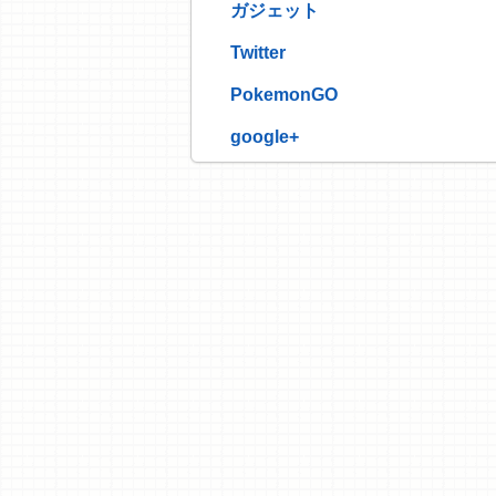
ガジェット
Twitter
PokemonGO
google+