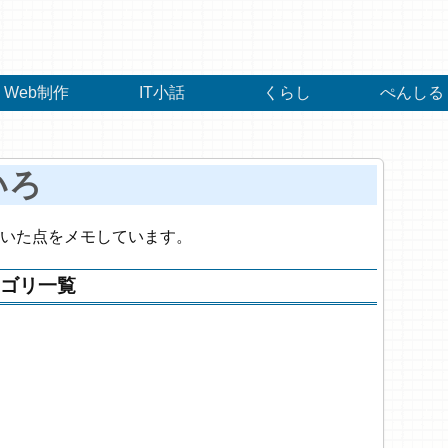
Web制作
IT小話
くらし
ぺんしる
いろ
、気付いた点をメモしています。
ゴリ一覧