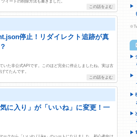
。ツイートの削除方法も書きました。
※T
count.json停止！リダイレクト追跡が真
h
？
示に使われていた非公式APIです。このほど完全に停止しましたね。実は古
継げてたんです。
の「お気に入り」が「いいね」に変更！一
機能が、星マークから「いいね / Like」のハートになりました。初心者向け