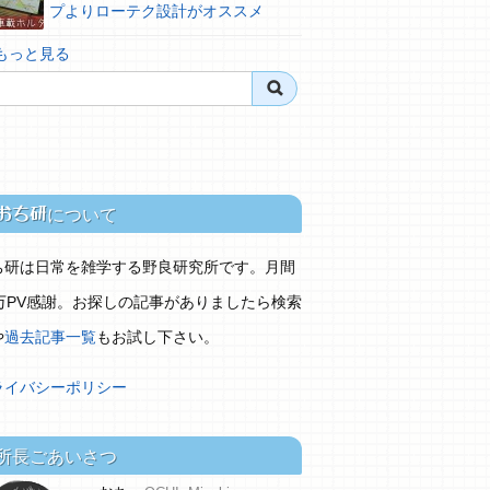
プよりローテク設計がオススメ
 もっと見る
おち研
について
ち研は日常を雑学する野良研究所です。月間
0万PV感謝。お探しの記事がありましたら検索
や
過去記事一覧
もお試し下さい。
ライバシーポリシー
所長ごあいさつ