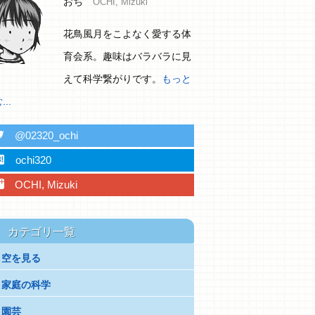
おち
OCHI, Mizuki
花鳥風月をこよなく愛する体
育会系。趣味はバラバラに見
えて科学繋がりです。
もっと
..
ter
@02320_ochi
ebu
ochi320
plus
OCHI, Mizuki
カテゴリ一覧
空を見る
家庭の科学
園芸