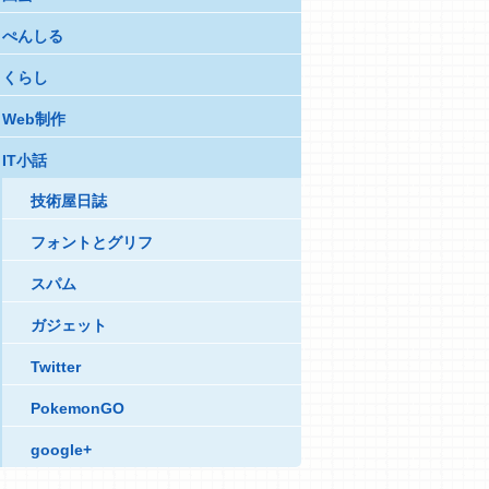
ぺんしる
くらし
Web制作
IT小話
技術屋日誌
フォントとグリフ
スパム
ガジェット
Twitter
PokemonGO
google+