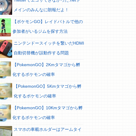
Twitterでエゴサできなかった.netド
メインのみんなに朗報だよ！
【ポケモンGO】レイドバトルで他の
参加者がいるジムを探す方法
ニンテンドースイッチを繋いだHDMI
自動切替機が誤動作する問題
【PokemonGO】2Kmタマゴから孵
化するポケモンの確率
【PokemonGO】5Kmタマゴから孵
化するポケモンの確率
【PokemonGO】10Kmタマゴから孵
化するポケモンの確率
スマホの車載ホルダーはアームタイ