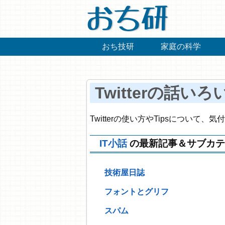
おち研
おち技研
家庭の科学
Twitterの話いろ
Twitterの使い方やTipsについて
IT小話
の最新記事＆サブカテ
技術屋日誌
フォントとグリフ
スパム