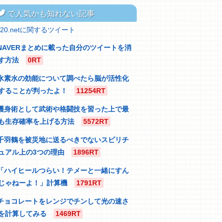
itter
で人気かも知れない記事
320.netに関するツイート
NAVERまとめに載った自分のツイートを消
す方法
0RT
水素水の効能について調べたら脳が活性化
することが判ったよ！
11254RT
護身術として武術や格闘技を習った上で最
も生存確率を上げる方法
5572RT
千羽鶴を被災地に送るべきでないスピリチ
ュアル上の3つの理由
1896RT
「ハイヒールつらい！テメーと一緒にすん
じゃねーよ！」計算機
1791RT
チョコレートをレンジでチンして光の速さ
を計算してみる
1469RT