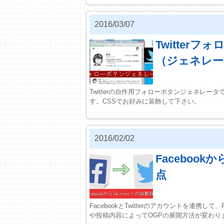
2016/03/07
Twitter
（ジェネレー
Twitterの自作用フォローボタンジェネレータ
す。CSSでお好みに装飾して下さい。
2016/02/02
Facebook
点
FacebookとTwitterのアカウントを連携して
や投稿内容によってOGPの展開方法が変わり