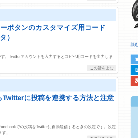
フォローボタンのカスタマイズ用コード
タ）
読む.
です。Twitterアカウントを入力するとコピペ用コードを出力しま
twit
hat
google
からTwitterに投稿を連携する方法と注意
、Facebookでの投稿をTwitterに自動送信するときの設定です。設定
ます。