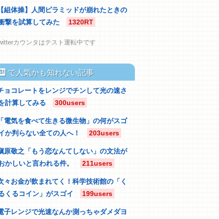
【組体操】人間ピラミッドが崩れたときの
衝撃を試算してみた
1320RT
witterカウンタはテスト運転中です
atebu
で人気かも知れない記事
チョコレートをレンジでチンして光の速さ
を計算してみる
300users
「電気を食べて生きる微生物」の何がスゴ
イか判らない全ての人へ！
203users
槇原敬之「もう恋なんてしない」の文法が
おかしいと言われる件。
211users
次々お金が飲まれてく！科学技術館の「く
るくるコイン」がスゴイ
199users
電子レンジで光速なんか測っちゃダメダヨ