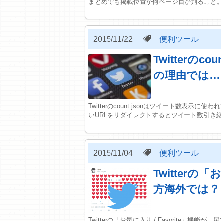
まとめでも掲載位置が何ページ目か判ること
2015/11/22
便利ツール
Twitterの
の理由では…
Twitterのcount.jsonはツイート数表
いURLをリダイレクトするとツイート数引き
2015/11/04
便利ツール
Twitter
方海外では？
Twitterの「お気に入り / Favorite」