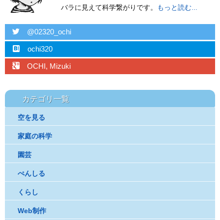
バラに見えて科学繋がりです。
もっと読む...
twitter
@02320_ochi
hatebu
ochi320
googleplus
OCHI, Mizuki
カテゴリ一覧
空を見る
家庭の科学
園芸
ぺんしる
くらし
Web制作