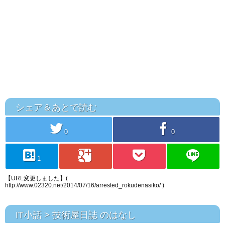
シェア＆あとで読む
twitter
facebook
0
0
hatebu
googleplus
pocket
line
1
【URL変更しました】(
http://www.02320.net/2014/07/16/arrested_rokudenasiko/ )
IT小話 > 技術屋日誌 のはなし