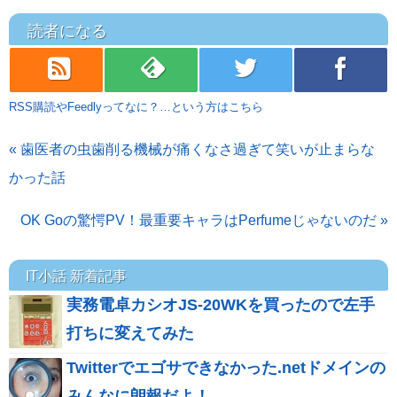
読者になる
rss
feedly
twitter
facebook
RSS購読やFeedlyってなに？…という方はこちら
« 歯医者の虫歯削る機械が痛くなさ過ぎて笑いが止まらな
かった話
OK Goの驚愕PV！最重要キャラはPerfumeじゃないのだ »
IT小話 新着記事
実務電卓カシオJS-20WKを買ったので左手
打ちに変えてみた
Twitterでエゴサできなかった.netドメインの
みんなに朗報だよ！