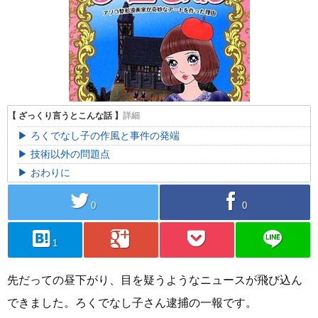
ろくでなし子の作風と事件の発端
技術以外の問題点
おわりに
twitter
facebook
0
0
hatebu
googleplus
pocket
line
1
先だっての昼下がり、目を疑うようなニュースが飛び込ん
できました。ろくでなし子さん逮捕の一報です。