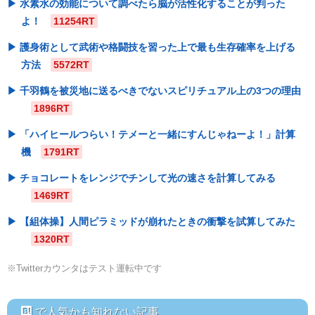
水素水の効能について調べたら脳が活性化することが判った
よ！
11254RT
護身術として武術や格闘技を習った上で最も生存確率を上げる
方法
5572RT
千羽鶴を被災地に送るべきでないスピリチュアル上の3つの理由
1896RT
「ハイヒールつらい！テメーと一緒にすんじゃねーよ！」計算
機
1791RT
チョコレートをレンジでチンして光の速さを計算してみる
1469RT
【組体操】人間ピラミッドが崩れたときの衝撃を試算してみた
1320RT
※Twitterカウンタはテスト運転中です
hatebu
で人気かも知れない記事