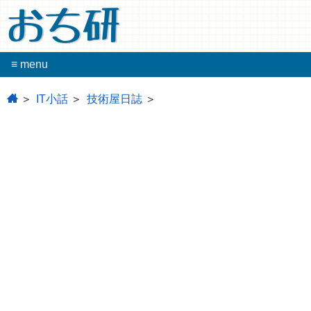
おち研
≡ menu
home
IT小話
技術屋日誌