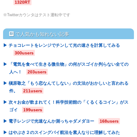
1320RT
※Twitterカウンタはテスト運転中です
hatebu
で人気かも知れない記事
チョコレートをレンジでチンして光の速さを計算してみる
300users
「電気を食べて生きる微生物」の何がスゴイか判らない全ての
人へ！
203users
槇原敬之「もう恋なんてしない」の文法がおかしいと言われる
件。
211users
次々お金が飲まれてく！科学技術館の「くるくるコイン」がス
ゴイ
199users
電子レンジで光速なんか測っちゃダメダヨー
168users
はやぶさ２のスイングバイ航法を素人なりに理解してみた