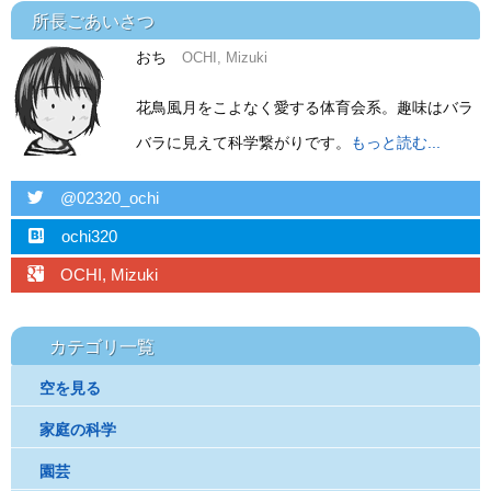
所長ごあいさつ
おち
OCHI, Mizuki
花鳥風月をこよなく愛する体育会系。趣味はバラ
バラに見えて科学繋がりです。
もっと読む...
twitter
@02320_ochi
hatebu
ochi320
googleplus
OCHI, Mizuki
カテゴリ一覧
空を見る
家庭の科学
園芸