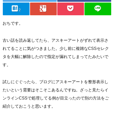
hatebu
googleplus
pocket
line
2
おちです。
古い話を読み返してたら、アスキーアートがずれて表示さ
れてることに気がつきました。少し前に複雑なCSSセレク
タを大幅に解除したので指定が漏れてしまってたみたいで
す。
試しにぐぐったら、ブログにアスキーアートを整形表示し
たいという需要はそこそこあるんですね。ざっと見たらイ
ンラインCSSで処理してる例が目立ったので別の方法をご
紹介しておこうと思います。