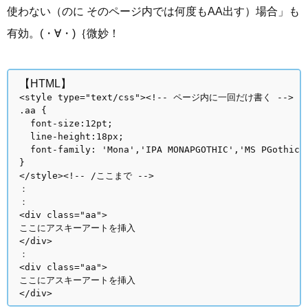
使わない（のに そのページ内では何度もAA出す）場合」も
有効。(・∀・)｛微妙！
【HTML】
<style type="text/css"><!-- ページ内に一回だけ書く -->
.aa {
font-size:12pt;
line-height:18px;
font-family: 'Mona','IPA MONAPGOTHIC','MS PGothi
}
</style><!-- /ここまで -->
：
：
<div class="aa">
ここにアスキーアートを挿入
</div>
：
<div class="aa">
ここにアスキーアートを挿入
</div>