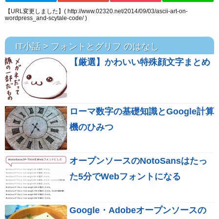
【URL変更しました】( http://www.02320.net/2014/09/03/ascii-art-on-
wordpress_and-scytale-code/ )
IT小話 > フォントとグリフ のはなし
【厳選】かわいい特殊顔文字まとめ
ローマ数字の基礎知識とGoogle計算
機のひみつ
オープンソースのNotoSansはたっ
た5分でWebフォントになる
Google・Adobeオープンソースの