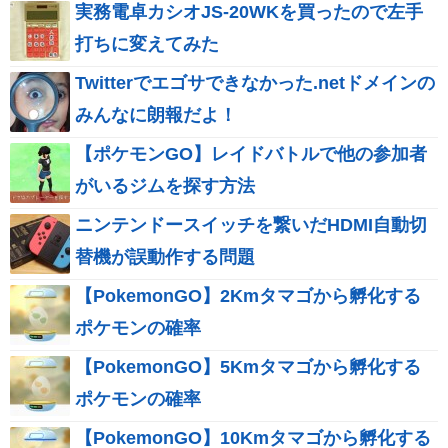
実務電卓カシオJS-20WKを買ったので左手
打ちに変えてみた
Twitterでエゴサできなかった.netドメインの
みんなに朗報だよ！
【ポケモンGO】レイドバトルで他の参加者
がいるジムを探す方法
ニンテンドースイッチを繋いだHDMI自動切
替機が誤動作する問題
【PokemonGO】2Kmタマゴから孵化する
ポケモンの確率
【PokemonGO】5Kmタマゴから孵化する
ポケモンの確率
【PokemonGO】10Kmタマゴから孵化する