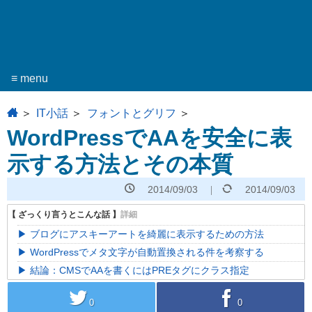
≡ menu
home
IT小話
フォントとグリフ
WordPressでAAを安全に表
示する方法とその本質
2014/09/03
2014/09/03
ブログにアスキーアートを綺麗に表示するための方法
WordPressでメタ文字が自動置換される件を考察する
結論：CMSでAAを書くにはPREタグにクラス指定
twitter
facebook
0
0