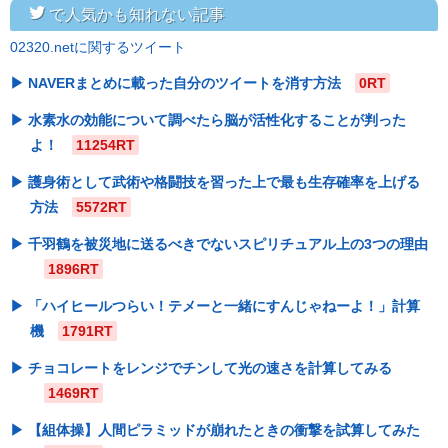
twitter
で人気かも知れない記事
02320.netに関するツイート
NAVERまとめに載った自分のツイートを消す方法
0RT
水素水の効能について調べたら脳が活性化することが判った
よ！
11254RT
護身術として武術や格闘技を習った上で最も生存確率を上げる
方法
5572RT
千羽鶴を被災地に送るべきでないスピリチュアル上の3つの理由
1896RT
「ハイヒールつらい！テメーと一緒にすんじゃねーよ！」計算
機
1791RT
チョコレートをレンジでチンして光の速さを計算してみる
1469RT
【組体操】人間ピラミッドが崩れたときの衝撃を試算してみた