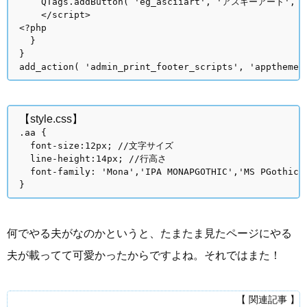
QTags.addButton( 'eg_asciiart', 'アスキーアート', '<pre
</script>
<?php
}
}
add_action( 'admin_print_footer_scripts', 'appthemes
【style.css】
.aa {
font-size:12px; //文字サイズ
line-height:14px; //行高さ
font-family: 'Mona','IPA MONAPGOTHIC','MS PGothi
}
何でやる夫がなのかというと、たまたま見たページにやる
夫が載ってて可愛かったからですよね。それではまた！
【 関連記事 】