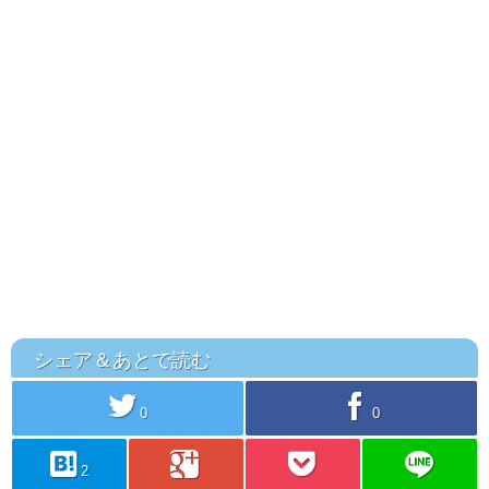
シェア＆あとで読む
twitter
facebook
0
0
hatebu
googleplus
pocket
line
2