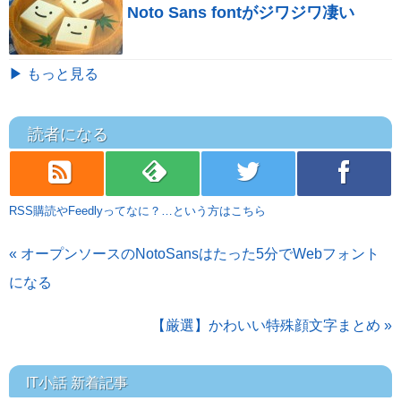
Noto Sans fontがジワジワ凄い
▶ もっと見る
読者になる
rss
feedly
twitter
facebook
RSS購読やFeedlyってなに？…という方はこちら
« オープンソースのNotoSansはたった5分でWebフォント
になる
【厳選】かわいい特殊顔文字まとめ »
IT小話 新着記事