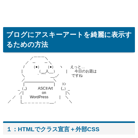
ブログにアスキーアートを綺麗に表示す
るための方法
　　 　 　 　 　 ／￣￣￣＼

　　 　 　 　 ／　─　 　 ─ ＼　　　

　　　 　　 /　　（●） 　（●）　ヽ　　えっと…

　 　 　 　 |　　　　（__人__）　 　 |　　今日のお題は

　 　 　 　 ＼　　　｀ ⌒´　 __,／ 　　　ですね　

　 　 　 　 ／　 　 　 　 　 　 ＼

　　　　 　 |￣￣￣￣￣￣￣￣|　　ﾄﾝ

　　　　_（,,)　　　ASCII Art　 　(,,）_

　　　　 ／|　　　　　on　　　　　 |＼

　 　 ／ 　|　　 WordPress　　　|　 ＼

１：HTMLでクラス宣言＋外部CSS