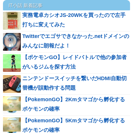
IT小話 新着記事
実務電卓カシオJS-20WKを買ったので左手
打ちに変えてみた
Twitterでエゴサできなかった.netドメインの
みんなに朗報だよ！
【ポケモンGO】レイドバトルで他の参加者
がいるジムを探す方法
ニンテンドースイッチを繋いだHDMI自動切
替機が誤動作する問題
【PokemonGO】2Kmタマゴから孵化する
ポケモンの確率
【PokemonGO】5Kmタマゴから孵化する
ポケモンの確率