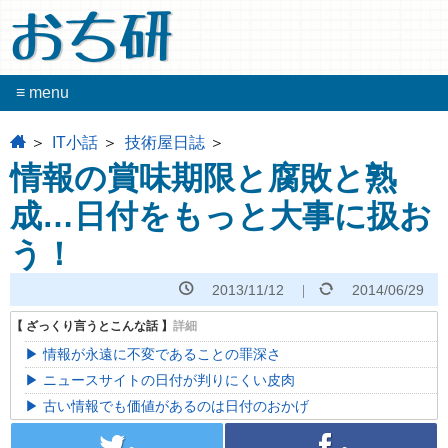
おち研
≡ menu
home
IT小話
技術屋日誌
情報の賞味期限と腐敗と熟
成…日付をもっと大事に扱お
う！
2013/11/12
2014/06/29
情報が永遠に不変であることの罪深さ
ニュースサイトの日付が判りにくい皮肉
古い情報でも価値があるのは日付のおかげ
twitter
facebook