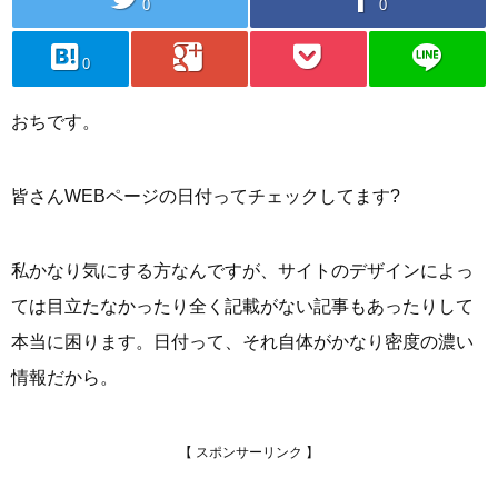
0
0
hatebu
googleplus
pocket
line
0
おちです。
皆さんWEBページの日付ってチェックしてます?
私かなり気にする方なんですが、サイトのデザインによっ
ては目立たなかったり全く記載がない記事もあったりして
本当に困ります。日付って、それ自体がかなり密度の濃い
情報だから。