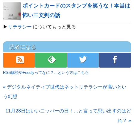
ポイントカードのスタンプを笑うな！本当は
怖い三文判の話
▶
リテラシー
についてもっと見る
読者になる
rss
feedly
twitter
facebook
RSS購読やFeedlyってなに？…という方はこちら
« デジタルネイティブ世代はネットリテラシーが高いとい
う幻想
11月28日はいいニッパーの日！…と言って思い出すのはど
れ？ »