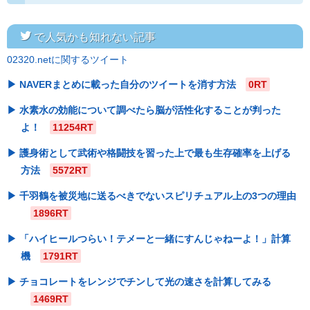
twitter
で人気かも知れない記事
02320.netに関するツイート
NAVERまとめに載った自分のツイートを消す方法
0RT
水素水の効能について調べたら脳が活性化することが判った
よ！
11254RT
護身術として武術や格闘技を習った上で最も生存確率を上げる
方法
5572RT
千羽鶴を被災地に送るべきでないスピリチュアル上の3つの理由
1896RT
「ハイヒールつらい！テメーと一緒にすんじゃねーよ！」計算
機
1791RT
チョコレートをレンジでチンして光の速さを計算してみる
1469RT