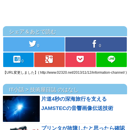
シェア＆あとで読む
twitter
facebook
0
0
hatebu
googleplus
pocket
line
0
【URL変更しました】( http://www.02320.net/2013/11/12/information-channel/ )
IT小話 > 技術屋日誌 のはなし
片道4秒の深海旅行を支える
JAMSTECの音響画像伝送技術
プリンタが故障したと思ったら確認