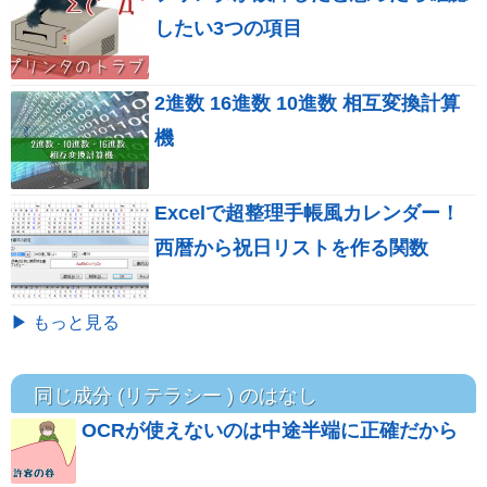
したい3つの項目
2進数 16進数 10進数 相互変換計算
機
Excelで超整理手帳風カレンダー！
西暦から祝日リストを作る関数
▶ もっと見る
同じ成分 (リテラシー ) のはなし
OCRが使えないのは中途半端に正確だから