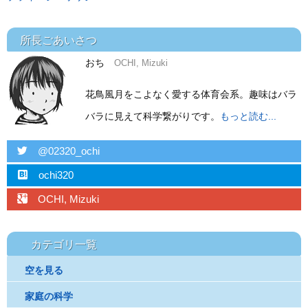
所長ごあいさつ
おち
OCHI, Mizuki
花鳥風月をこよなく愛する体育会系。趣味はバラ
バラに見えて科学繋がりです。
もっと読む...
twitter
@02320_ochi
hatebu
ochi320
googleplus
OCHI, Mizuki
カテゴリ一覧
空を見る
家庭の科学