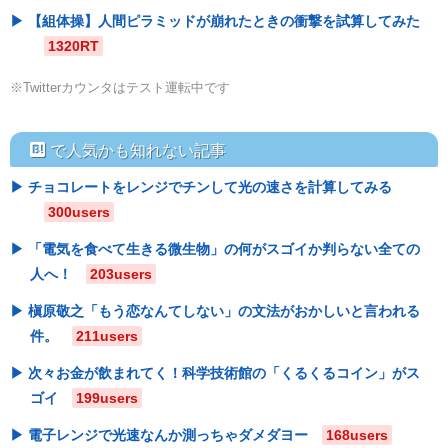
【組体操】人間ピラミッドが崩れたときの衝撃を試算してみた
1320RT
※Twitterカウンタはテスト運転中です
hatebu
で人気かも知れない記事
チョコレートをレンジでチンして光の速さを計算してみる
300users
「電気を食べて生きる微生物」の何がスゴイか判らない全ての
人へ！
203users
槇原敬之「もう恋なんてしない」の文法がおかしいと言われる
件。
211users
次々お金が飲まれてく！科学技術館の「くるくるコイン」がス
ゴイ
199users
電子レンジで光速なんか測っちゃダメダヨー
168users