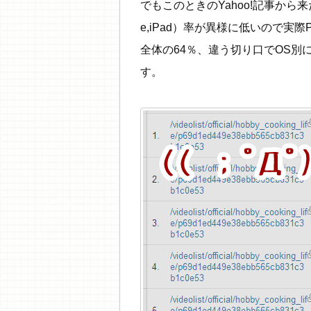
でもこのときのYahoo!記事から来た
e,iPad）率が異様に低いので実
全体の64％、違う切り口でOS別に
す。