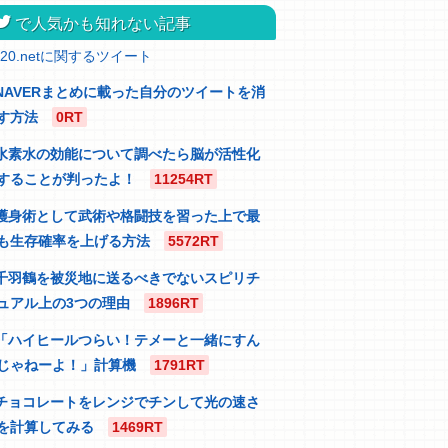
itter
で人気かも知れない記事
320.netに関するツイート
NAVERまとめに載った自分のツイートを消
す方法
0RT
水素水の効能について調べたら脳が活性化
することが判ったよ！
11254RT
護身術として武術や格闘技を習った上で最
も生存確率を上げる方法
5572RT
千羽鶴を被災地に送るべきでないスピリチ
ュアル上の3つの理由
1896RT
「ハイヒールつらい！テメーと一緒にすん
じゃねーよ！」計算機
1791RT
チョコレートをレンジでチンして光の速さ
を計算してみる
1469RT