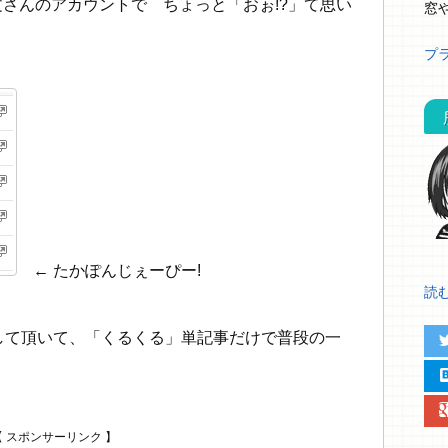
さんのアカウントで ちょっと「おぉ!?」て思い
窓
プ
← たかぽんじぇーぴー!
読む.
アして頂いて、「くるくる」単記事だけで普段の一
twit
。
hat
google