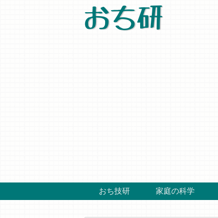
おち研
おち技研
家庭の科学