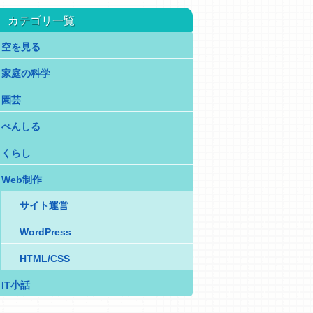
カテゴリ一覧
空を見る
家庭の科学
園芸
ぺんしる
くらし
Web制作
サイト運営
WordPress
HTML/CSS
IT小話