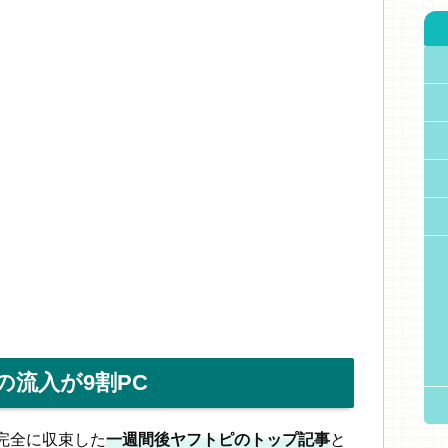
流入が9割PC
完全に収束した
一週間後ヤフトピのトップ記事
と