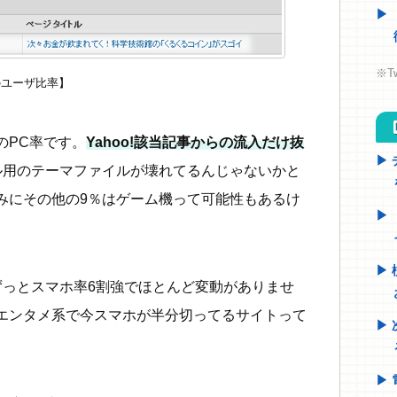
※T
のユーザ比率】
h
のPC率です。
Yahoo!該当記事からの流入だけ抜
ル用のテーマファイルが壊れてるんじゃないかと
みにその他の9％はゲーム機って可能性もあるけ
ずっとスマホ率6割強でほとんど変動がありませ
エンタメ系で今スマホが半分切ってるサイトって
。