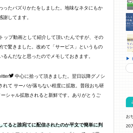
わったバズりかたをしました。地味なネタにもか
感謝してます。
クのトップ動画として紹介して頂いたんですが、その
的で驚きました。改めて「サービス」というもの
いるんだなと思ったのでメモしておきます。
▶
twitter
tter
中心に拾って頂きました。翌日以降グノシ
されて サーバが落ちない程度に拡散。普段おち研
ソーシャル拡散されると新鮮です。ありがとうご
お
してると誰宛てに配信されたのか平文で簡単に判
2