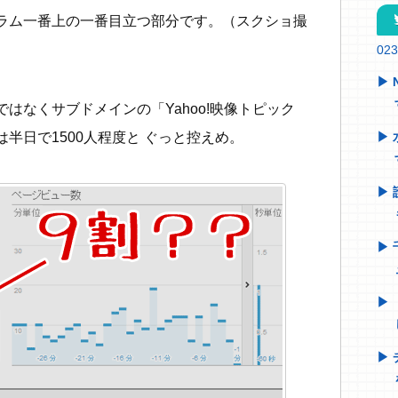
tw
ラム一番上の一番目立つ部分です。（スクショ撮
02
はなくサブドメインの「Yahoo!映像トピック
半日で1500人程度と ぐっと控えめ。