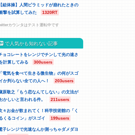
【組体操】人間ピラミッドが崩れたときの
衝撃を試算してみた
1320RT
witterカウンタはテスト運転中です
atebu
で人気かも知れない記事
チョコレートをレンジでチンして光の速さ
を計算してみる
300users
「電気を食べて生きる微生物」の何がスゴ
イか判らない全ての人へ！
203users
槇原敬之「もう恋なんてしない」の文法が
おかしいと言われる件。
211users
次々お金が飲まれてく！科学技術館の「く
るくるコイン」がスゴイ
199users
電子レンジで光速なんか測っちゃダメダヨ