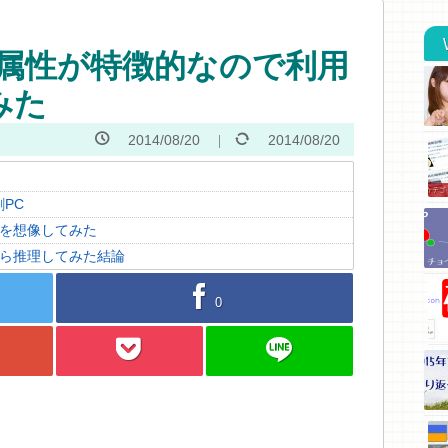
ザの属性が特徴的なので利用
みた
2014/08/20
2014/08/20
PC
層を想像してみた
性から推理してみた結論
facebook
0
pocket
line