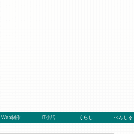
Web制作
IT小話
くらし
ぺんしる