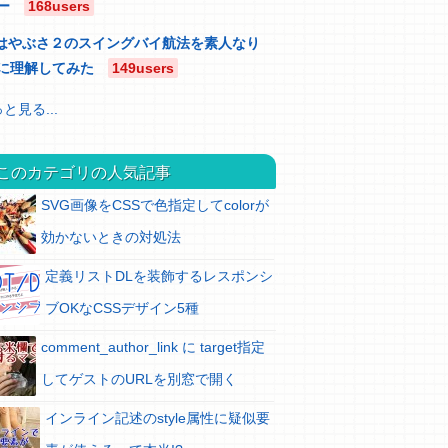
ー
168users
はやぶさ２のスイングバイ航法を素人なり
に理解してみた
149users
と見る...
このカテゴリの人気記事
SVG画像をCSSで色指定してcolorが
効かないときの対処法
定義リストDLを装飾するレスポンシ
ブOKなCSSデザイン5種
comment_author_link に target指定
してゲストのURLを別窓で開く
インライン記述のstyle属性に疑似要