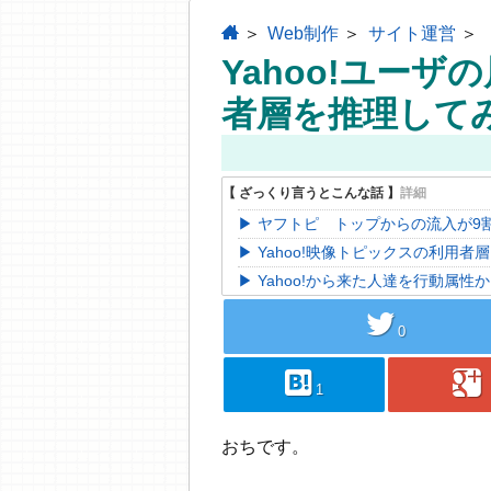
home
Web制作
サイト運営
Yahoo!ユー
者層を推理して
ヤフトピ トップからの流入が9割
Yahoo!映像トピックスの利用者
Yahoo!から来た人達を行動属
twitter
0
hatebu
googleplus
1
おちです。