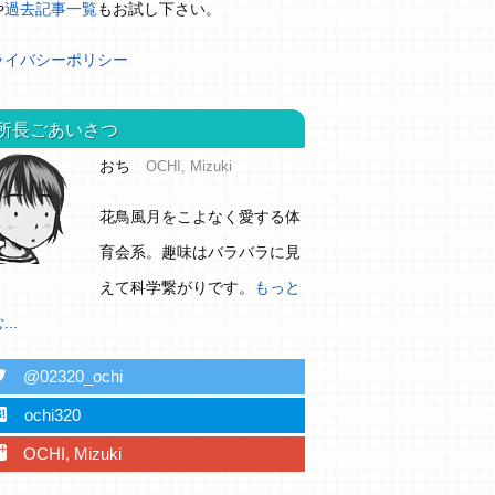
や
過去記事一覧
もお試し下さい。
ライバシーポリシー
所長ごあいさつ
おち
OCHI, Mizuki
花鳥風月をこよなく愛する体
育会系。趣味はバラバラに見
えて科学繋がりです。
もっと
..
ter
@02320_ochi
ebu
ochi320
plus
OCHI, Mizuki