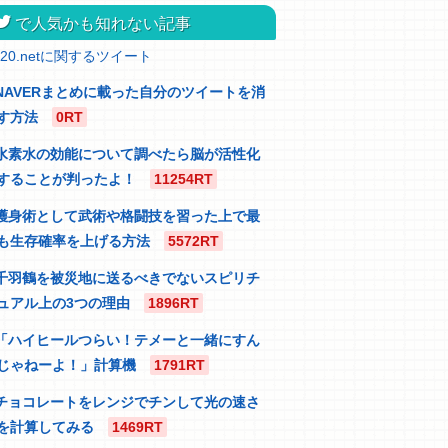
itter
で人気かも知れない記事
320.netに関するツイート
NAVERまとめに載った自分のツイートを消
す方法
0RT
水素水の効能について調べたら脳が活性化
することが判ったよ！
11254RT
護身術として武術や格闘技を習った上で最
も生存確率を上げる方法
5572RT
千羽鶴を被災地に送るべきでないスピリチ
ュアル上の3つの理由
1896RT
「ハイヒールつらい！テメーと一緒にすん
じゃねーよ！」計算機
1791RT
チョコレートをレンジでチンして光の速さ
を計算してみる
1469RT