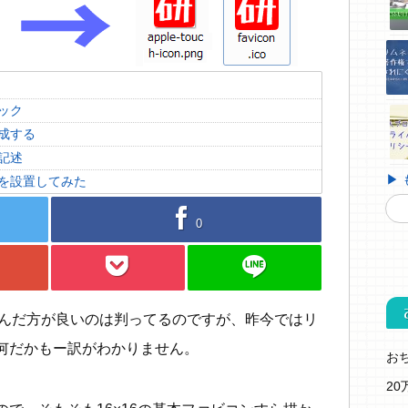
ック
成する
記述
▶
を設置してみた
facebook
0
pocket
line
作り込んだ方が良いのは判ってるのですが、昨今ではリ
何だかもー訳がわかりません。
お
2