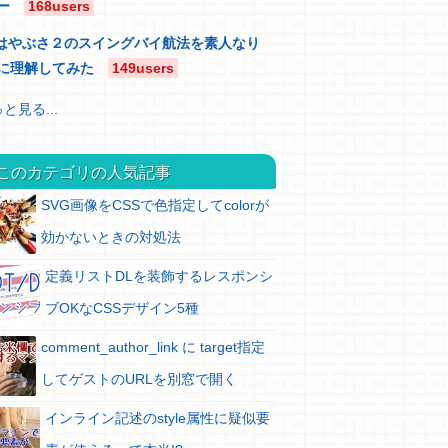
ー
168users
はやぶさ２のスイングバイ航法を素人なり
に理解してみた
149users
と見る...
このカテゴリの人気記事
SVG画像をCSSで色指定してcolorが
効かないときの対処法
定義リストDLを装飾するレスポンシ
ブOKなCSSデザイン5種
comment_author_link に target指定
してゲストのURLを別窓で開く
インライン記述のstyle属性に疑似要