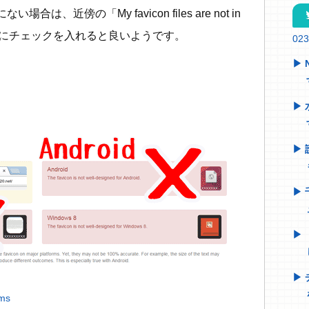
い場合は、近傍の「My favicon files are not in
tw
 web site.」にチェックを入れると良いようです。
02
rms