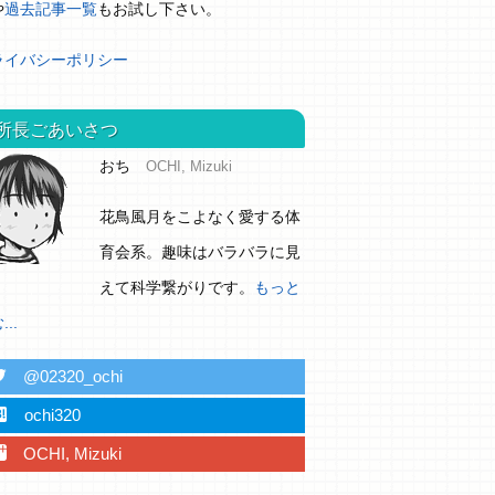
や
過去記事一覧
もお試し下さい。
ライバシーポリシー
所長ごあいさつ
おち
OCHI, Mizuki
花鳥風月をこよなく愛する体
育会系。趣味はバラバラに見
えて科学繋がりです。
もっと
..
ter
@02320_ochi
ebu
ochi320
plus
OCHI, Mizuki