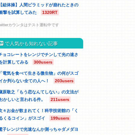
【組体操】人間ピラミッドが崩れたときの
衝撃を試算してみた
1320RT
witterカウンタはテスト運転中です
atebu
で人気かも知れない記事
チョコレートをレンジでチンして光の速さ
を計算してみる
300users
「電気を食べて生きる微生物」の何がスゴ
イか判らない全ての人へ！
203users
槇原敬之「もう恋なんてしない」の文法が
おかしいと言われる件。
211users
次々お金が飲まれてく！科学技術館の「く
るくるコイン」がスゴイ
199users
電子レンジで光速なんか測っちゃダメダヨ