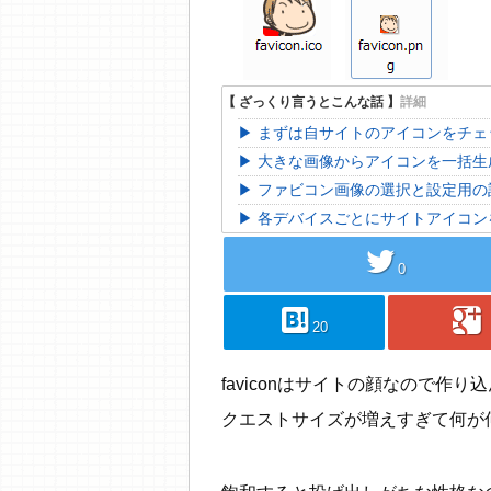
まずは自サイトのアイコンをチェ
大きな画像からアイコンを一括生
ファビコン画像の選択と設定用の
各デバイスごとにサイトアイコン
twitter
0
hatebu
googleplus
20
faviconはサイトの顔なので
クエストサイズが増えすぎて何が