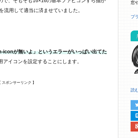
で、そもそも16×16の基本ファビコンすら描か
窓
onを流用して適当に済ませていました。
プ
ouch-iconが無いよ」というエラーがいっぱい出てた
用アイコンを設定することにします。
読む.
twit
hat
google