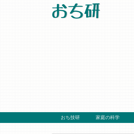
おち研
おち技研
家庭の科学