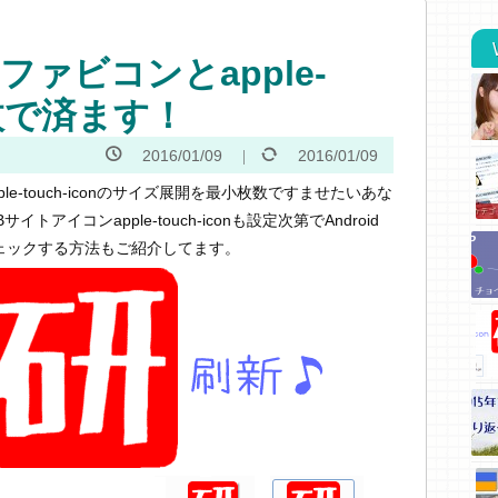
チファビコンとapple-
の2枚で済ます！
2016/01/09
2016/01/09
ple-touch-iconのサイズ展開を最小枚数ですませたいあな
アイコンapple-touch-iconも設定次第でAndroid
ェックする方法もご紹介してます。