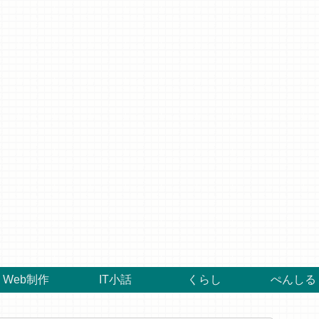
Web制作
IT小話
くらし
ぺんしる