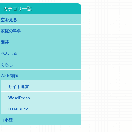
カテゴリ一覧
空を見る
家庭の科学
園芸
ぺんしる
くらし
Web制作
サイト運営
WordPress
HTML/CSS
IT小話