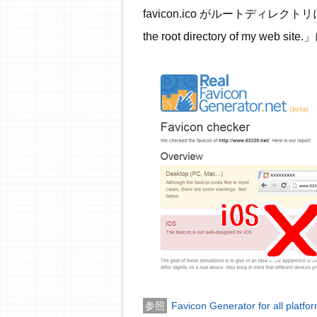
favicon.ico がルートディレクトリにな
the root directory of my
Favicon Generator for all platfo