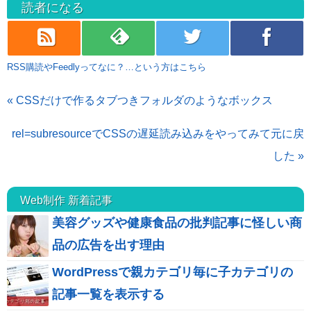
読者になる
rss
feedly
twitter
facebook
RSS購読やFeedlyってなに？…という方はこちら
« CSSだけで作るタブつきフォルダのようなボックス
rel=subresourceでCSSの遅延読み込みをやってみて元に戻
した »
Web制作 新着記事
美容グッズや健康食品の批判記事に怪しい商
品の広告を出す理由
WordPressで親カテゴリ毎に子カテゴリの
記事一覧を表示する