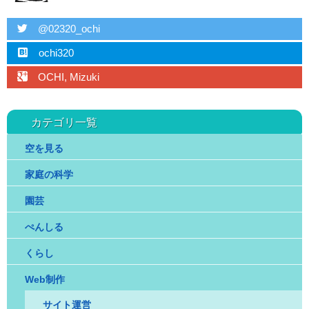
twitter
@02320_ochi
hatebu
ochi320
googleplus
OCHI, Mizuki
カテゴリ一覧
空を見る
家庭の科学
園芸
ぺんしる
くらし
Web制作
サイト運営