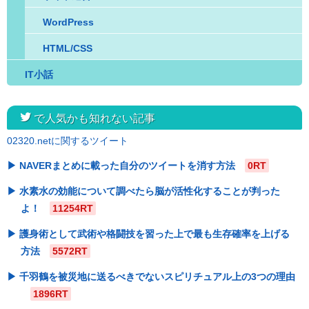
WordPress
HTML/CSS
IT小話
twitter
で人気かも知れない記事
02320.netに関するツイート
NAVERまとめに載った自分のツイートを消す方法
0RT
水素水の効能について調べたら脳が活性化することが判った
よ！
11254RT
護身術として武術や格闘技を習った上で最も生存確率を上げる
方法
5572RT
千羽鶴を被災地に送るべきでないスピリチュアル上の3つの理由
1896RT