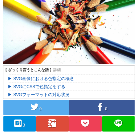
SVG画像における色指定の概念
SVGにCSSで色指定をする
SVGフォーマットの対応状況
twitter
facebook
0
0
hatebu
googleplus
pocket
line
3