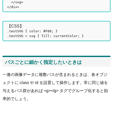
</svg>
</div>
【CSS】
.testSVG { color: #F00; }
.testSVG > svg { fill: currentColor; }
パスごとに細かく指定したいときは
一連の画像データに複数パスが含まれるときは、各オブジ
ェクトに class や id を設置して操作します。常に同じ値を
与えるパス群があれば <g></g> タグでグループ化すると効
率的でしょう。