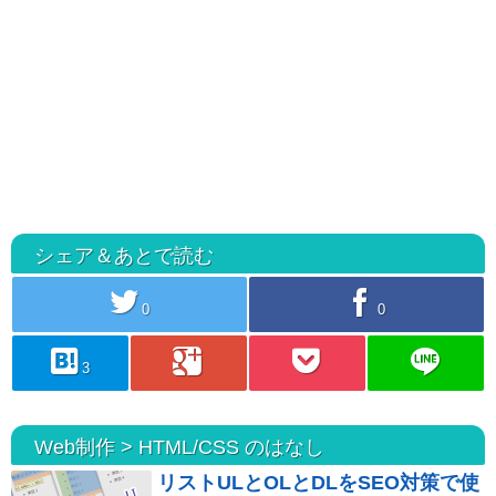
シェア＆あとで読む
twitter
facebook
0
0
hatebu
googleplus
pocket
line
3
Web制作 > HTML/CSS のはなし
リストULとOLとDLをSEO対策で使