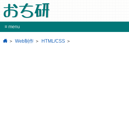
おち研
≡ menu
home
Web制作
HTML/CSS