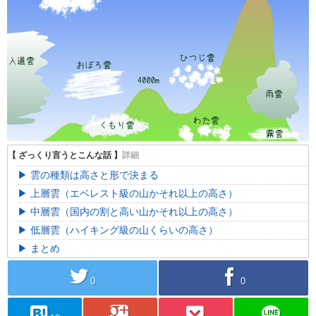
雲の種類は高さと形で決まる
上層雲（エベレスト級の山かそれ以上の高さ）
中層雲（国内の割と高い山かそれ以上の高さ）
低層雲（ハイキング級の山くらいの高さ）
まとめ
twitter
facebook
0
0
hatebu
googleplus
pocket
line