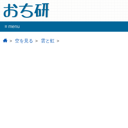
おち研
≡ menu
home
空を見る
雲と虹