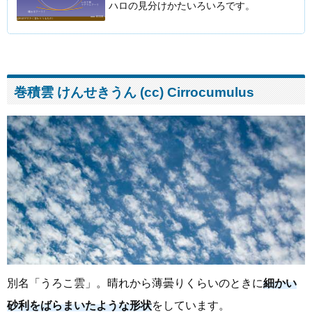
ハロの見分けかたいろいろです。
巻積雲 けんせきうん (cc) Cirrocumulus
別名「うろこ雲」。晴れから薄曇りくらいのときに
細かい
砂利をばらまいたような形状
をしています。