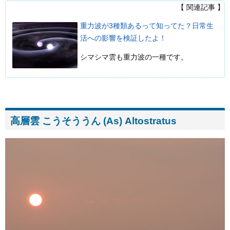
【 関連記事 】
重力波が3種類あるって知ってた？日常生
活への影響を検証したよ！
シマシマ雲も重力波の一種です。
高層雲 こうそううん (As) Altostratus