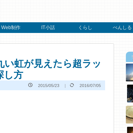
Web制作
IT小話
くらし
ぺんしる
丸い虹が見えたら超ラッ
探し方
2015/05/23
2016/07/05