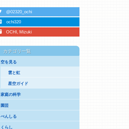
ter
@02320_ochi
ebu
ochi320
plus
OCHI, Mizuki
カテゴリ一覧
空を見る
雲と虹
星空ガイド
家庭の科学
園芸
ぺんしる
くらし