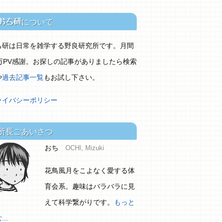
おち研
について
ち研は日常を雑学する野良研究所です。月間
0万PV感謝。お探しの記事がありましたら検索
や
過去記事一覧
もお試し下さい。
ライバシーポリシー
所長ごあいさつ
おち
OCHI, Mizuki
花鳥風月をこよなく愛する体
育会系。趣味はバラバラに見
えて科学繋がりです。
もっと
..