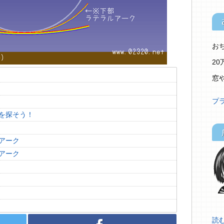
お
2
窓
プ
を探そう！
アーク
アーク
読む.