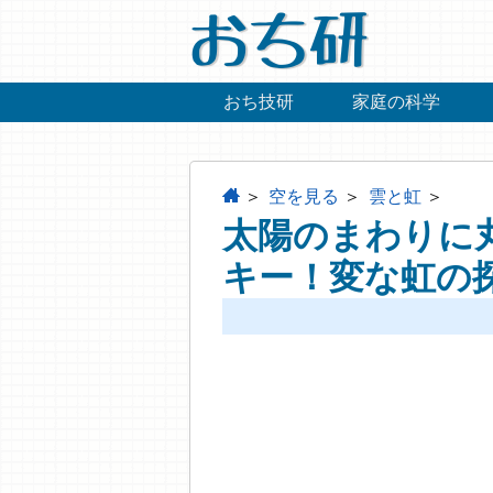
おち研
おち技研
家庭の科学
home
空を見る
雲と虹
太陽のまわりに
キー！変な虹の