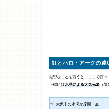
虹とハロ・アークの違
厳密なことを言うと、ここで言っ
正確には
氷晶による大気光象
（気
大気中の水滴が原因…虹