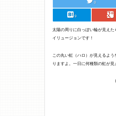
twitter
0
hatebu
googleplus
9
太陽の周りに白っぽい輪が見えた
イリュージョンです！
この丸い虹（ハロ）が見えるよう
りますよ。一日に何種類の虹が見