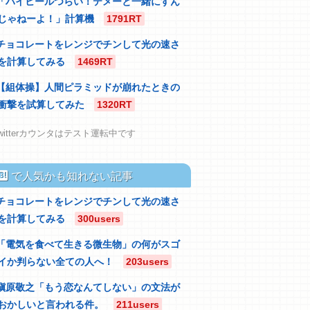
「ハイヒールつらい！テメーと一緒にすん
じゃねーよ！」計算機
1791RT
チョコレートをレンジでチンして光の速さ
を計算してみる
1469RT
【組体操】人間ピラミッドが崩れたときの
衝撃を試算してみた
1320RT
witterカウンタはテスト運転中です
atebu
で人気かも知れない記事
チョコレートをレンジでチンして光の速さ
を計算してみる
300users
「電気を食べて生きる微生物」の何がスゴ
イか判らない全ての人へ！
203users
槇原敬之「もう恋なんてしない」の文法が
おかしいと言われる件。
211users