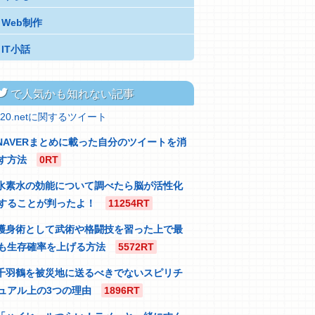
Web制作
IT小話
itter
で人気かも知れない記事
320.netに関するツイート
NAVERまとめに載った自分のツイートを消
す方法
0RT
水素水の効能について調べたら脳が活性化
することが判ったよ！
11254RT
護身術として武術や格闘技を習った上で最
も生存確率を上げる方法
5572RT
千羽鶴を被災地に送るべきでないスピリチ
ュアル上の3つの理由
1896RT