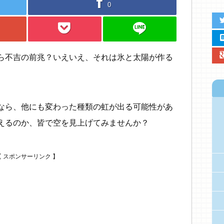
facebook
0
twit
pocket
line
hat
google
ら不吉の前兆？いえいえ、それは氷と太陽が作る
なら、他にも変わった種類の虹が出る可能性があ
えるのか、皆で空を見上げてみませんか？