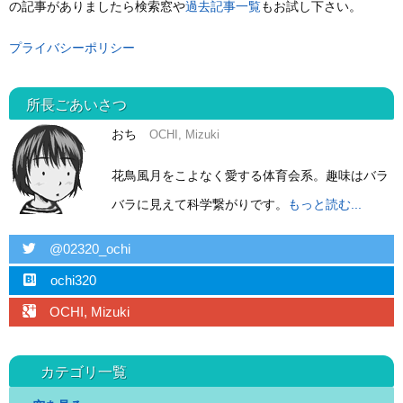
の記事がありましたら検索窓や
過去記事一覧
もお試し下さい。
プライバシーポリシー
所長ごあいさつ
おち
OCHI, Mizuki
花鳥風月をこよなく愛する体育会系。趣味はバラ
バラに見えて科学繋がりです。
もっと読む...
twitter
@02320_ochi
hatebu
ochi320
googleplus
OCHI, Mizuki
カテゴリ一覧