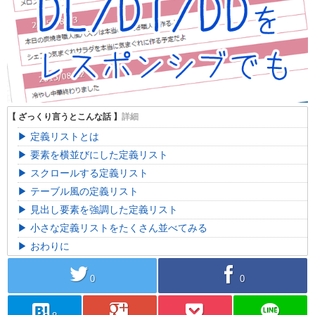
定義リストとは
要素を横並びにした定義リスト
スクロールする定義リスト
テーブル風の定義リスト
見出し要素を強調した定義リスト
小さな定義リストをたくさん並べてみる
おわりに
twitter
facebook
0
0
hatebu
googleplus
pocket
line