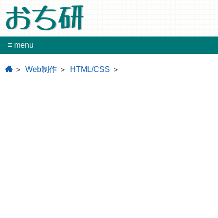
おち研
≡ menu
home
Web制作
HTML/CSS