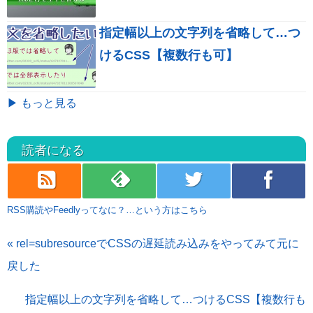
指定幅以上の文字列を省略して…つ
けるCSS【複数行も可】
▶ もっと見る
読者になる
rss
feedly
twitter
facebook
RSS購読やFeedlyってなに？…という方はこちら
« rel=subresourceでCSSの遅延読み込みをやってみて元に
戻した
指定幅以上の文字列を省略して…つけるCSS【複数行も