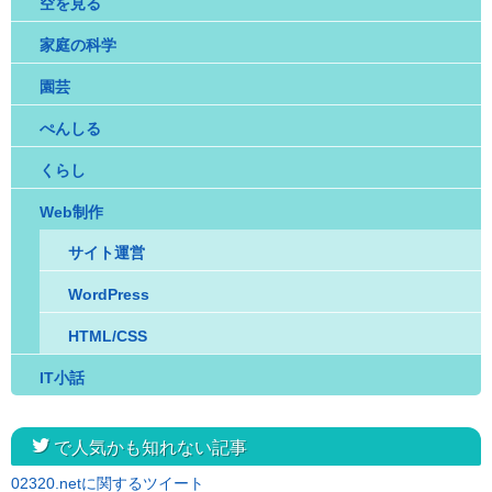
空を見る
家庭の科学
園芸
ぺんしる
くらし
Web制作
サイト運営
WordPress
HTML/CSS
IT小話
twitter
で人気かも知れない記事
02320.netに関するツイート