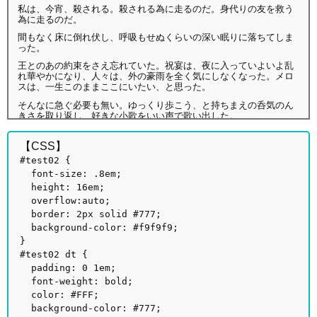
私は、今宵、殺される。殺される為に走るのだ。身代りの友を救う
為に走るのだ。
間もなく床に倒れ伏し、呼吸もせぬくらいの深い眠りに落ちてしま
った。
王とのあの約束をさえ忘れていた。祝宴は、夜に入っていよいよ乱
れ華やかになり、人々は、外の豪雨を全く気にしなくなった。メロ
スは、一生このままここにいたい、と思った。
そんなに急ぐ必要も無い。ゆっくり歩こう、と持ちまえの呑気のん
きさを取り返し、好きな小歌をいい声で歌い出した。
私は、これほど努力したのだ。約束を破る心は、みじんも無かっ
た。神も照覧、私は精一ぱいに努めて来たのだ。動けなくなるまで
【CSS】
走って来たのだ。私は不信の徒では無い。
#test02 {
セリヌンティウス、私は走ったのだ。君を欺くつもりは、みじんも
font-size: .8em;
無かった。信じてくれ！ 私は急ぎに急いでここまで来たのだ。
height: 16em;
overflow:auto;
私だから、出来たのだよ。
border: 2px solid #777;
ああ、何もかも、ばかばかしい。私は、醜い裏切り者だ。どうと
background-color: #f9f9f9;
も、勝手にするがよい。やんぬる哉かな。――四肢を投げ出して、
うとうと、まどろんでしまった。
}
#test02 dt {
padding: 0 1em;
font-weight: bold;
color: #FFF;
background-color: #777;