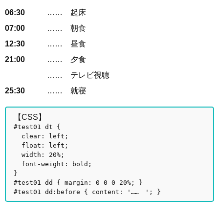
06:30
起床
07:00
朝食
12:30
昼食
21:00
夕食
テレビ視聴
25:30
就寝
【CSS】
#test01 dt {
clear: left;
float: left;
width: 20%;
font-weight: bold;
}
#test01 dd { margin: 0 0 0 20%; }
#test01 dd:before { content: '…… '; }