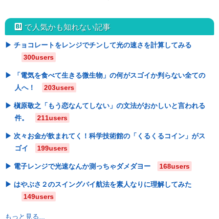
hatebu
で人気かも知れない記事
チョコレートをレンジでチンして光の速さを計算してみる
300users
「電気を食べて生きる微生物」の何がスゴイか判らない全ての
人へ！
203users
槇原敬之「もう恋なんてしない」の文法がおかしいと言われる
件。
211users
次々お金が飲まれてく！科学技術館の「くるくるコイン」がス
ゴイ
199users
電子レンジで光速なんか測っちゃダメダヨー
168users
はやぶさ２のスイングバイ航法を素人なりに理解してみた
149users
もっと見る...