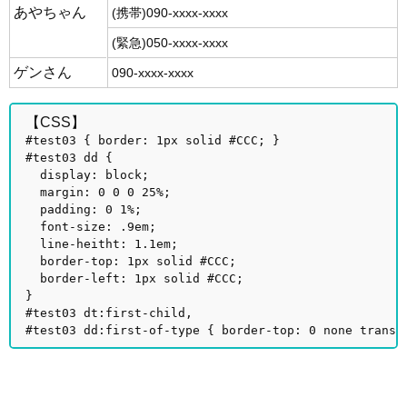
あやちゃん
(携帯)090-xxxx-xxxx
(緊急)050-xxxx-xxxx
ゲンさん
090-xxxx-xxxx
【CSS】
#test03 { border: 1px solid #CCC; }
#test03 dd {
display: block;
margin: 0 0 0 25%;
padding: 0 1%;
font-size: .9em;
line-heitht: 1.1em;
border-top: 1px solid #CCC;
border-left: 1px solid #CCC;
}
#test03 dt:first-child,
#test03 dd:first-of-type { border-top: 0 none transp