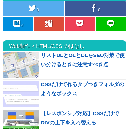
twitter
facebook
0
0
hatebu
googleplus
pocket
line
8
Web制作 > HTML/CSS のはなし
リストULとOLとDLをSEO対策で使
い分けるときに注意すべき点
CSSだけで作るタブつきフォルダの
ようなボックス
【レスポンシブ対応】CSSだけで
DIVの上下を入れ替える