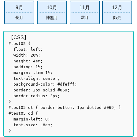
9月
10月
11月
12月
長月
神無月
霜月
師走
【CSS】
#test05 {
float: left;
width: 20%;
height: 4em;
padding: 1%;
margin: .4em 1%;
text-align: center;
background-color: #dfefff;
border: 2px solid #069;
border-radius: 3px;
}
#test05 dt { border-bottom: 1px dotted #069; }
#test05 dd {
margin-left: 0;
font-size: .8em;
}