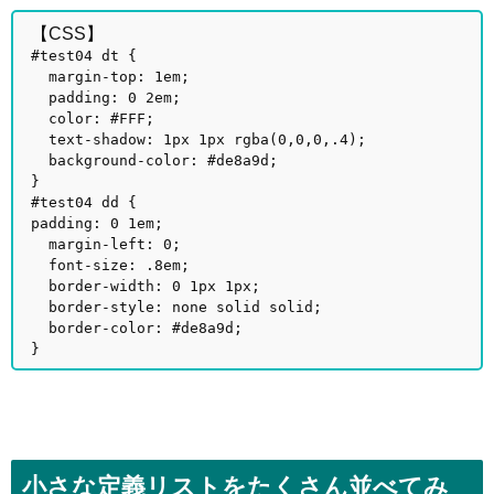
【CSS】
#test04 dt {
margin-top: 1em;
padding: 0 2em;
color: #FFF;
text-shadow: 1px 1px rgba(0,0,0,.4);
background-color: #de8a9d;
}
#test04 dd {
padding: 0 1em;
margin-left: 0;
font-size: .8em;
border-width: 0 1px 1px;
border-style: none solid solid;
border-color: #de8a9d;
}
小さな定義リストをたくさん並べてみ