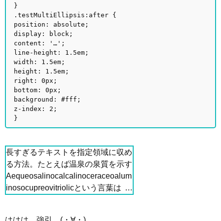
}
.testMultiEllipsis:after {
position: absolute;
display: block;
content: '…';
line-height: 1.5em;
width: 1.5em;
height: 1.5em;
right: 0px;
bottom: 0px;
background: #fff;
z-index: 2;
}
長すぎるテキストを指定領域に収め
る方法。たとえば温泉の泉質を示す
Aequeosalinocalcalinoceraceoalum
inosocupreovitriolicという言葉はハ
イフネーションが効かないので困り
ます。
ははは、強引。(・∀・)