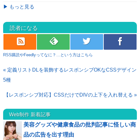
▶ もっと見る
読者になる
rss
feedly
twitter
facebook
RSS購読やFeedlyってなに？…という方はこちら
« 定義リストDLを装飾するレスポンシブOKなCSSデザイン
5種
【レスポンシブ対応】CSSだけでDIVの上下を入れ替える »
Web制作 新着記事
美容グッズや健康食品の批判記事に怪しい商
品の広告を出す理由