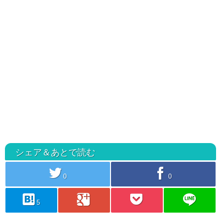
シェア＆あとで読む
twitter
facebook
0
0
hatebu
googleplus
pocket
line
5