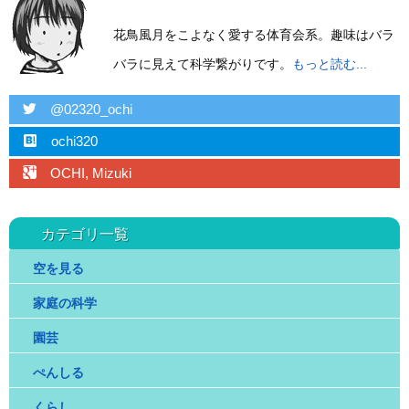
花鳥風月をこよなく愛する体育会系。趣味はバラ
バラに見えて科学繋がりです。
もっと読む...
twitter
@02320_ochi
hatebu
ochi320
googleplus
OCHI, Mizuki
カテゴリ一覧
空を見る
家庭の科学
園芸
ぺんしる
くらし