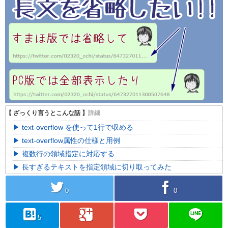
text-overflow を使って1行で収める
text-overflow属性の仕様と用例
複数行の領域指定に対応する
長すぎるテキストを指定領域に切り取ってみた
twitter
facebook
0
0
hatebu
googleplus
pocket
line
5