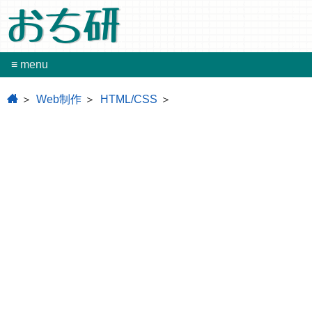
おち研
≡ menu
home
Web制作
HTML/CSS