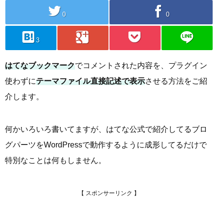
twitter
facebook
0
0
hatebu
googleplus
pocket
line
3
はてなブックマーク
でコメントされた内容を、プラグイン
使わずに
テーマファイル直接記述で表示
させる方法をご紹
介します。
何かいろいろ書いてますが、はてな公式で紹介してるブロ
グパーツをWordPressで動作するように成形してるだけで
特別なことは何もしません。