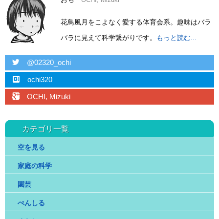
花鳥風月をこよなく愛する体育会系。趣味はバラ
バラに見えて科学繋がりです。
もっと読む...
twitter
@02320_ochi
hatebu
ochi320
googleplus
OCHI, Mizuki
カテゴリ一覧
空を見る
家庭の科学
園芸
ぺんしる