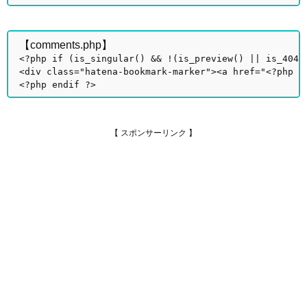
【comments.php】
<?php if (is_singular() && !(is_preview() || is_404(
<div class="hatena-bookmark-marker"><a href="<?php e
<?php endif ?>