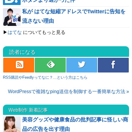
私が はてな短縮アドレスでTwitterに告知を
流さない理由
▶
はてな
についてもっと見る
読者になる
rss
feedly
twitter
facebook
RSS購読やFeedlyってなに？…という方はこちら
WordPressで複雑なping送信を制御する一番簡単な方法 »
Web制作 新着記事
美容グッズや健康食品の批判記事に怪しい商
品の広告を出す理由