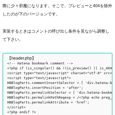
際に少々邪魔になります。そこで、プレビューと404を除外
したのが下のバージョンです。
実装するときはコメントの呼び出し条件を見ながら調整し
て下さい。
【header.php】
<!-- Hatena bookmark comment -->
<?php if (is_singular() && !(is_preview() || is_404(
<script type="text/javascript" charset="utf-8" src="
<script type="text/javascript">
HBBlogParts.commentInsertSelector = [ 'div.hatena-bo
HBBlogParts.insertPosition = 'after';
HBBlogParts.permalinkSelector = [ 'div.hatena-bookma
HBBlogParts.permalinkPathRegexp = /<?php echo preg_q
HBBlogParts.permalinkAttribute = 'href';
</script>
<?php endif ?>