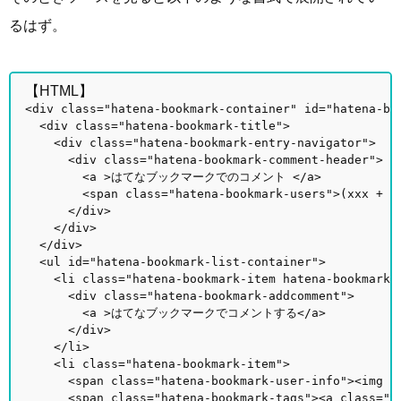
るはず。
【HTML】
<div class="hatena-bookmark-container" id="hatena-bo
<div class="hatena-bookmark-title">
<div class="hatena-bookmark-entry-navigator">
<div class="hatena-bookmark-comment-header">
<a >はてなブックマークでのコメント </a>
<span class="hatena-bookmark-users">(xxx + xx
</div>
</div>
</div>
<ul id="hatena-bookmark-list-container">
<li class="hatena-bookmark-item hatena-bookmark-a
<div class="hatena-bookmark-addcomment">
<a >はてなブックマークでコメントする</a>
</div>
</li>
<li class="hatena-bookmark-item">
<span class="hatena-bookmark-user-info"><img clas
<span class="hatena-bookmark-tags"><a class="hat