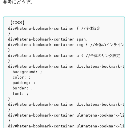
参考にどうぞ。
【CSS】
div#hatena-bookmark-container { //全体設定
}
div#hatena-bookmark-container span,
div#hatena-bookmark-container img { //全体のインライ
}
div#hatena-bookmark-container a { //全体のリンク設定
}
div#hatena-bookmark-container div.hatena-book
background: ;
color: ;
padding: ;
border: ;
font: ;
}
div#hatena-bookmark-container div.hatena-bookmark-t
}
div#hatena-bookmark-container ul#hatena-bookmark
}
div#hatena-bookmark-container ul#hatena-bookmark-l