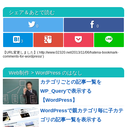
シェア＆あとで読む
twitter
facebook
0
0
hatebu
googleplus
pocket
line
3
【URL変更しました】( http://www.02320.net/2013/11/06/hatena-bookmark-
comments-for-wordpress/ )
Web制作 > WordPress のはなし
カテゴリごとの記事一覧を
WP_Queryで表示する
【WordPress】
WordPressで親カテゴリ毎に子カテ
ゴリの記事一覧を表示する