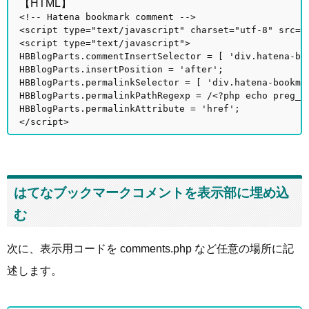
【HTML】
<!-- Hatena bookmark comment -->
<script type="text/javascript" charset="utf-8" src="
<script type="text/javascript">
HBBlogParts.commentInsertSelector = [ 'div.hatena-bo
HBBlogParts.insertPosition = 'after';
HBBlogParts.permalinkSelector = [ 'div.hatena-bookma
HBBlogParts.permalinkPathRegexp = /<?php echo preg_q
HBBlogParts.permalinkAttribute = 'href';
</script>
はてなブックマークコメントを表示部に埋め込
む
次に、表示用コードを comments.php など任意の場所に記
述します。