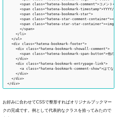
<span class="hatena-bookmark-comment">コメント</
<span class="hatena-bookmark-timestamp">YYYY/mm
<span class="hatena-bookmark-star">
<span class="hatena-star-comment-container"><img 
<span class="hatena-star-star-container"><img cla
</span>
</li>
</ul>
<div class="hatena-bookmark-footer">
<div class="hatena-bookmark-showall-comment">
<span class="hatena-bookmark-span-button">他
</div>
<div class="hatena-bookmark-entrypage-link">
<a class="hatena-bookmark-comment-show">はて
</div>
</div>
</div>
お好みに合わせてCSSで整形すればオリジナルブックマー
クの完成です。例として代表的なクラスを拾ってみたので