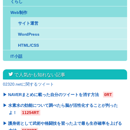
くらし
Web制作
サイト運営
WordPress
HTML/CSS
IT小話
twitter
で人気かも知れない記事
02320.netに関するツイート
NAVERまとめに載った自分のツイートを消す方法
0RT
水素水の効能について調べたら脳が活性化することが判った
よ！
11254RT
護身術として武術や格闘技を習った上で最も生存確率を上げる