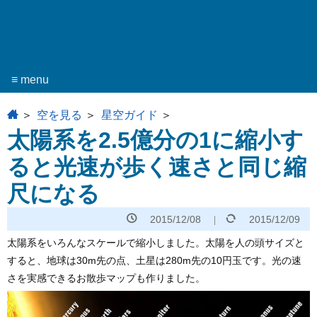
≡ menu
home
空を見る
星空ガイド
太陽系を2.5億分の1に縮小す
ると光速が歩く速さと同じ縮
尺になる
2015/12/08
2015/12/09
太陽系をいろんなスケールで縮小しました。太陽を人の頭サイズと
すると、地球は30m先の点、土星は280m先の10円玉です。光の速
さを実感できるお散歩マップも作りました。