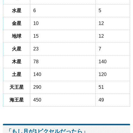
水星
6
5
金星
10
12
地球
15
12
火星
23
7
木星
78
140
土星
140
120
天王星
290
51
海王星
450
49
「もし月が1ピクセルだったら」