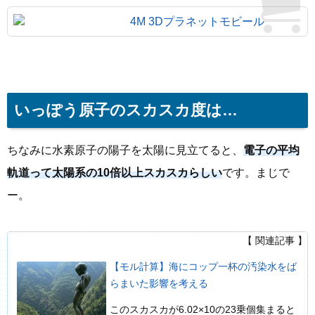
4M 3Dプラネットモビール
いっぽう原子のスカスカ度は…
ちなみに水素原子の陽子を太陽に見立てると、
電子の平均
軌道って太陽系の10倍以上スカスカらしい
です。まじで
ー。
【 関連記事 】
【モル計算】海にコップ一杯の汚染水をば
らまいた影響を考える
このスカスカが6.02×10の23乗個集まると