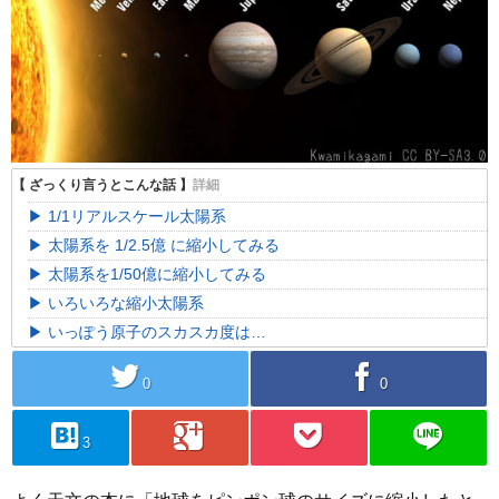
1/1リアルスケール太陽系
太陽系を 1/2.5億 に縮小してみる
太陽系を1/50億に縮小してみる
いろいろな縮小太陽系
いっぽう原子のスカスカ度は…
twitter
facebook
0
0
hatebu
googleplus
pocket
line
3