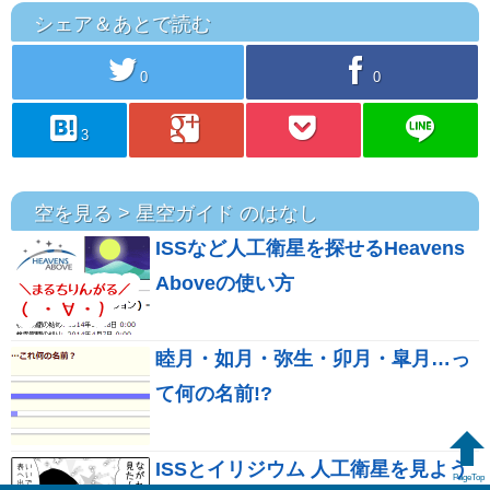
シェア＆あとで読む
twitter
facebook
0
0
hatebu
googleplus
pocket
line
3
空を見る > 星空ガイド のはなし
ISSなど人工衛星を探せるHeavens
Aboveの使い方
睦月・如月・弥生・卯月・皐月…っ
て何の名前!?
ISSとイリジウム 人工衛星を見よう