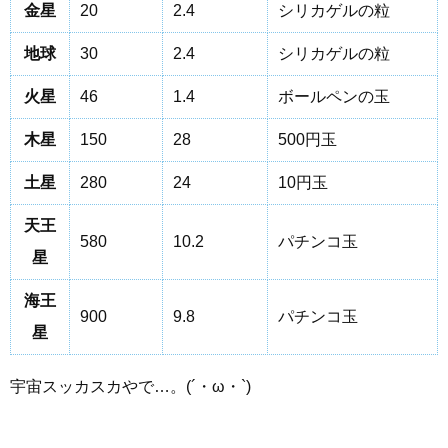
金星
20
2.4
シリカゲルの粒
地球
30
2.4
シリカゲルの粒
火星
46
1.4
ボールペンの玉
木星
150
28
500円玉
土星
280
24
10円玉
天王
580
10.2
パチンコ玉
星
海王
900
9.8
パチンコ玉
星
宇宙スッカスカやで…。(´・ω・`)