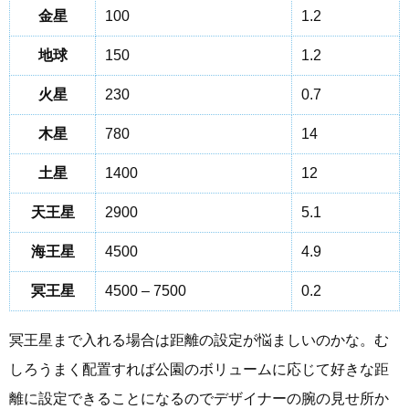
金星
100
1.2
地球
150
1.2
火星
230
0.7
木星
780
14
土星
1400
12
天王星
2900
5.1
海王星
4500
4.9
冥王星
4500 – 7500
0.2
冥王星まで入れる場合は距離の設定が悩ましいのかな。む
しろうまく配置すれば公園のボリュームに応じて好きな距
離に設定できることになるのでデザイナーの腕の見せ所か