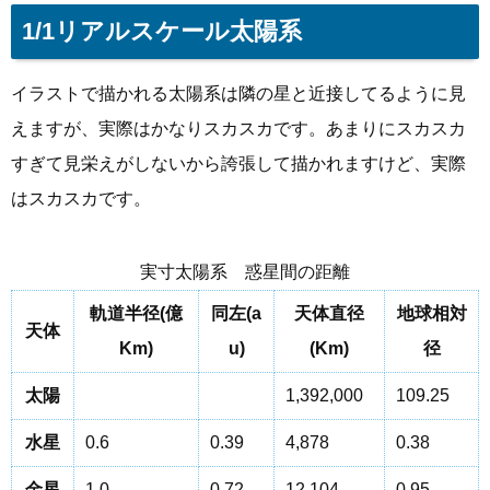
1/1リアルスケール太陽系
イラストで描かれる太陽系は隣の星と近接してるように見
えますが、実際はかなりスカスカです。あまりにスカスカ
すぎて見栄えがしないから誇張して描かれますけど、実際
はスカスカです。
実寸太陽系 惑星間の距離
軌道半径(億
同左(a
天体直径
地球相対
天体
Km)
u)
(Km)
径
太陽
1,392,000
109.25
水星
0.6
0.39
4,878
0.38
金星
1.0
0.72
12,104
0.95