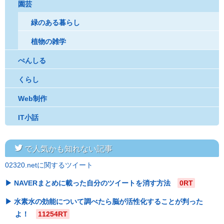
園芸
緑のある暮らし
植物の雑学
ぺんしる
くらし
Web制作
IT小話
twitter
で人気かも知れない記事
02320.netに関するツイート
NAVERまとめに載った自分のツイートを消す方法
0RT
水素水の効能について調べたら脳が活性化することが判った
よ！
11254RT