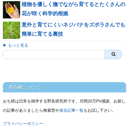
植物を優しく撫でながら育てるとたくさんの
花が咲く科学的根拠
意外と育てにくいネジバナをズボラさんでも
簡単に育てる裏技
▶ もっと見る
おち研
について
おち研は日常を雑学する野良研究所です。月間20万PV感謝。お探し
の記事がありましたら検索窓や
過去記事一覧
もお試し下さい。
プライバシーポリシー