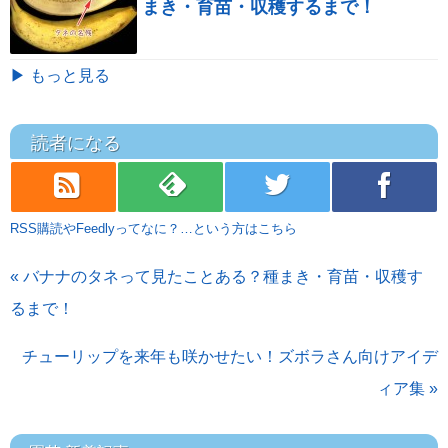
まき・育苗・収穫するまで！
▶ もっと見る
読者になる
rss
feedly
twitter
facebook
RSS購読やFeedlyってなに？…という方はこちら
« バナナのタネって見たことある？種まき・育苗・収穫す
るまで！
チューリップを来年も咲かせたい！ズボラさん向けアイデ
ィア集 »