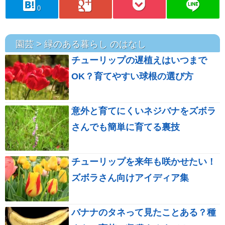
hatebu
googleplus
pocket
line
0
園芸 > 緑のある暮らし のはなし
チューリップの遅植えはいつまで
OK？育てやすい球根の選び方
意外と育てにくいネジバナをズボラ
さんでも簡単に育てる裏技
チューリップを来年も咲かせたい！
ズボラさん向けアイディア集
バナナのタネって見たことある？種