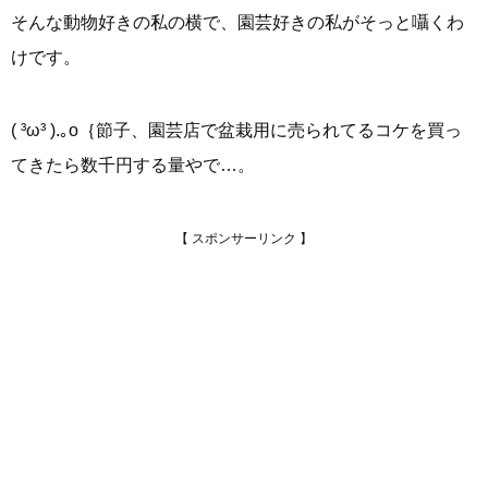
そんな動物好きの私の横で、園芸好きの私がそっと囁くわ
けです。
( ³ω³ ).｡o｛節子、園芸店で盆栽用に売られてるコケを買っ
てきたら数千円する量やで…。