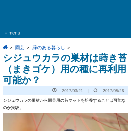
≡ menu
home
園芸
緑のある暮らし
シジュウカラの巣材は蒔き苔
（まきゴケ）用の種に再利用
可能か？
2017/03/21
2017/05/26
シジュウカラの巣材から園芸用の苔マットを培養することは可能な
のか実験。