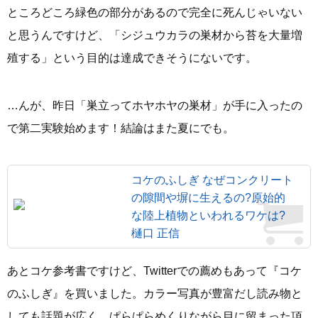
ところどころ緑色の部分があるので完全に死んじゃいない
と思うんですけど、「シジュウカラの巣材から苔を大量増
殖する」という目的は達成できそうにないです。
…んが、昨日「巣立ってホヤホヤの巣材」が手に入ったの
で第二実験始めます！結論はまた夏にでも。
コケのふしぎ なぜコンクリート
の隙間や塀に生えるの?原始的
な陸上植物といわれるワケは?
樋口 正信
あとコケ参考書ですけど、Twitterでの薦めもあって『コケ
のふしぎ』を買いました。カラー写真が豊富だし読み物と
しても話題が広く、ぱらぱらめくりながら目に留まった項