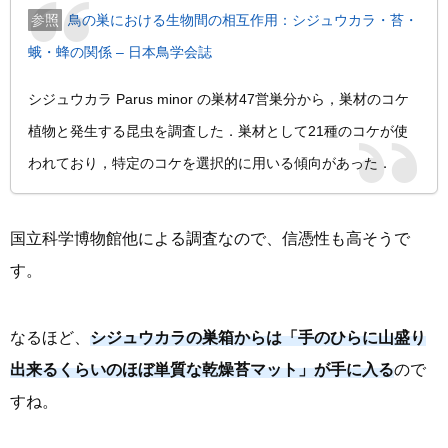
鳥の巣における生物間の相互作用：シジュウカラ・苔・
蛾・蜂の関係 – 日本鳥学会誌
シジュウカラ Parus minor の巣材47営巣分から，巣材のコケ
植物と発生する昆虫を調査した．巣材として21種のコケが使
われており，特定のコケを選択的に用いる傾向があった．
国立科学博物館他による調査なので、信憑性も高そうで
す。
なるほど、
シジュウカラの巣箱からは「手のひらに山盛り
出来るくらいのほぼ単質な乾燥苔マット」が手に入る
ので
すね。