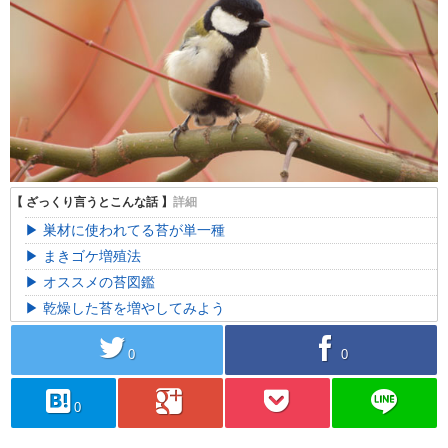
巣材に使われてる苔が単一種
まきゴケ増殖法
オススメの苔図鑑
乾燥した苔を増やしてみよう
twitter
facebook
0
0
hatebu
googleplus
pocket
line
0