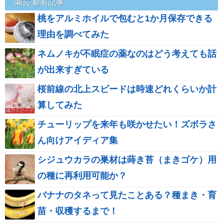
園芸 新着記事
桃をアルミホイルで包むと1か月保存できる
理由を調べてみた
ネムノキが不眠症の薬なのはどう考えても話
が出来すぎている
桜前線の北上スピードは時速どれくらいか計
算してみた
チューリップを来年も咲かせたい！ズボラさ
ん向けアイディア集
シジュウカラの巣材は蒔き苔（まきゴケ）用
の種に再利用可能か？
バナナのタネって見たことある？種まき・育
苗・収穫するまで！