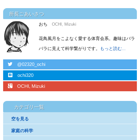
所長ごあいさつ
おち
OCHI, Mizuki
花鳥風月をこよなく愛する体育会系。趣味はバラ
バラに見えて科学繋がりです。
もっと読む...
twitter
@02320_ochi
hatebu
ochi320
googleplus
OCHI, Mizuki
カテゴリ一覧
空を見る
家庭の科学