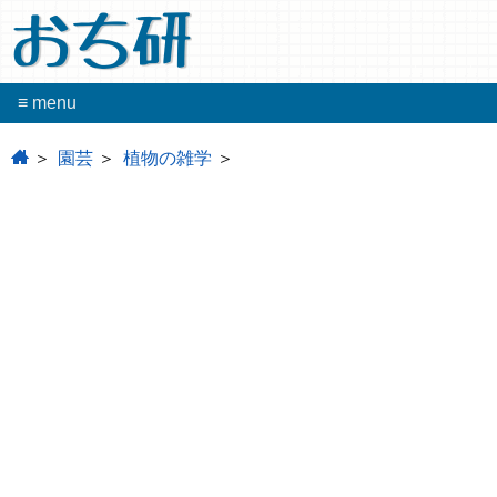
おち研
≡ menu
home
園芸
植物の雑学