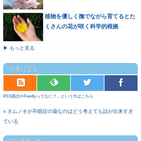
植物を優しく撫でながら育てるとた
くさんの花が咲く科学的根拠
▶ もっと見る
読者になる
rss
feedly
twitter
facebook
RSS購読やFeedlyってなに？…という方はこちら
« ネムノキが不眠症の薬なのはどう考えても話が出来すぎ
ている