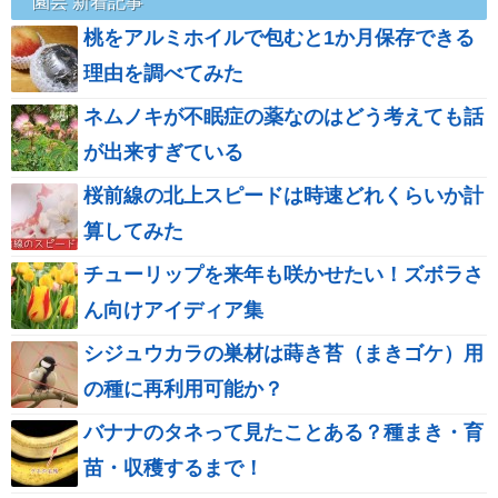
園芸 新着記事
桃をアルミホイルで包むと1か月保存できる
理由を調べてみた
ネムノキが不眠症の薬なのはどう考えても話
が出来すぎている
桜前線の北上スピードは時速どれくらいか計
算してみた
チューリップを来年も咲かせたい！ズボラさ
ん向けアイディア集
シジュウカラの巣材は蒔き苔（まきゴケ）用
の種に再利用可能か？
バナナのタネって見たことある？種まき・育
苗・収穫するまで！