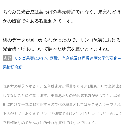
ちなみに光合成は葉っぱの専売特許ではなく、果実などほ
かの器官でもある程度起きてます。
桃のデータが見つからなかったので、リンゴ果実における
光合成・呼吸について調べた研究を置いときますね。
リンゴ果実における蒸散、光合成及び呼吸速度の季節変化 –
果樹研究所
読み方の補足をすると、光合成速度が重量あたりと1果あたりで単純比例
してないことに注意します。重量あたりの光合成能力が落ちても、出荷
期に向けて一気に肥大化するので代謝総量としてはそこそこキープされ
るのがミソ。あくまでリンゴの研究ですけど、桃もリンゴもどちらもバ
ラ科植物なのでそんなに的外れな資料ではないでしょう。