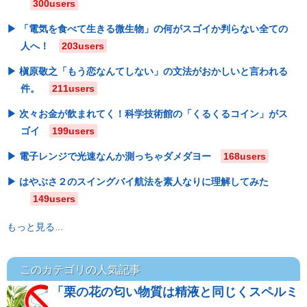
300users
「電気を食べて生きる微生物」の何がスゴイか判らない全ての
人へ！
203users
槇原敬之「もう恋なんてしない」の文法がおかしいと言われる
件。
211users
次々お金が飲まれてく！科学技術館の「くるくるコイン」がス
ゴイ
199users
電子レンジで光速なんか測っちゃダメダヨー
168users
はやぶさ２のスイングバイ航法を素人なりに理解してみた
149users
もっと見る...
このカテゴリの人気記事
「栗の花の匂い物質は精液と同じくスペルミ