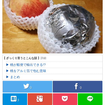
桃が船便で輸出できる!?
桃をアルミ箔で包む意味
まとめ
twitter
facebook
0
0
hatebu
googleplus
pocket
line
3