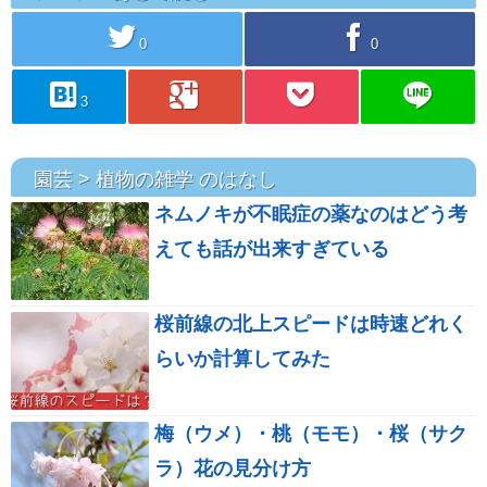
twitter
facebook
0
0
hatebu
googleplus
pocket
line
3
園芸 > 植物の雑学 のはなし
ネムノキが不眠症の薬なのはどう考
えても話が出来すぎている
桜前線の北上スピードは時速どれく
らいか計算してみた
梅（ウメ）・桃（モモ）・桜（サク
ラ）花の見分け方