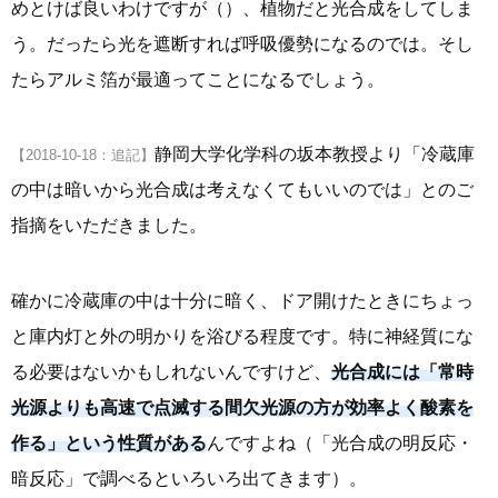
めとけば良いわけですが（）、植物だと光合成をしてしま
う。だったら光を遮断すれば呼吸優勢になるのでは。そし
たらアルミ箔が最適ってことになるでしょう。
静岡大学化学科の坂本教授より「冷蔵庫
【2018-10-18：追記】
の中は暗いから光合成は考えなくてもいいのでは」とのご
指摘をいただきました。
確かに冷蔵庫の中は十分に暗く、ドア開けたときにちょっ
と庫内灯と外の明かりを浴びる程度です。特に神経質にな
る必要はないかもしれないんですけど、
光合成には「常時
光源よりも高速で点滅する間欠光源の方が効率よく酸素を
作る」という性質がある
んですよね（「光合成の明反応・
暗反応」で調べるといろいろ出てきます）。