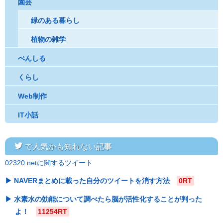
園芸
緑のある暮らし
植物の雑学
ぺんしる
くらし
Web制作
IT小話
twitter
で人気かも知れない記事
02320.netに関するツイート
NAVERまとめに載った自分のツイートを消す方法
0RT
水素水の効能について調べたら脳が活性化することが判った
よ！
11254RT