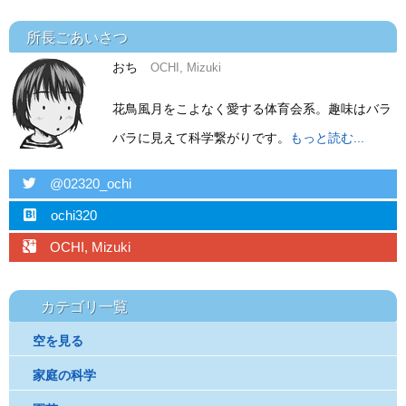
所長ごあいさつ
おち
OCHI, Mizuki
花鳥風月をこよなく愛する体育会系。趣味はバラ
バラに見えて科学繋がりです。
もっと読む...
twitter
@02320_ochi
hatebu
ochi320
googleplus
OCHI, Mizuki
カテゴリ一覧
空を見る
家庭の科学