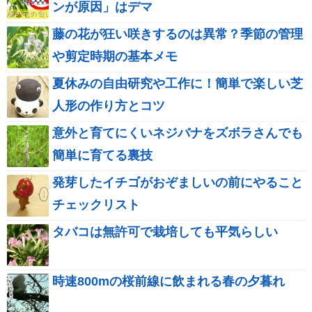
ンが原因」はデマ
藤の花が狂い咲きするのは異常？季節の管理
や剪定時期の基本メモ
夏休みの自由研究や工作に！簡単で楽しい芝
人形の作り方とコツ
意外と育てにくいネジバナをズボラさんでも
簡単に育てる裏技
発芽したイチゴがおぞましいの前にやること
チェックリスト
タバコは無許可で栽培しても平気らしい
時速800mの桜前線に飲まれる春の夕暮れ