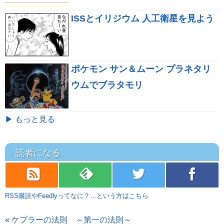
ISSとイリジウム 人工衛星を見よう
ポケモン サン＆ムーン プラネタリ
ウムでブラタモリ
▶ もっと見る
読者になる
rss
feedly
twitter
facebook
RSS購読やFeedlyってなに？…という方はこちら
« ケプラーの法則 ～第一の法則～