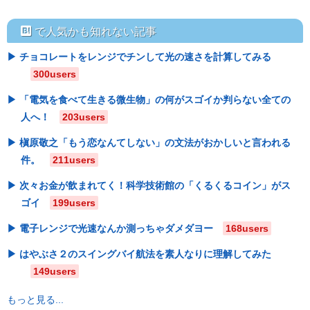
hatebu
で人気かも知れない記事
チョコレートをレンジでチンして光の速さを計算してみる
300users
「電気を食べて生きる微生物」の何がスゴイか判らない全ての
人へ！
203users
槇原敬之「もう恋なんてしない」の文法がおかしいと言われる
件。
211users
次々お金が飲まれてく！科学技術館の「くるくるコイン」がス
ゴイ
199users
電子レンジで光速なんか測っちゃダメダヨー
168users
はやぶさ２のスイングバイ航法を素人なりに理解してみた
149users
もっと見る...