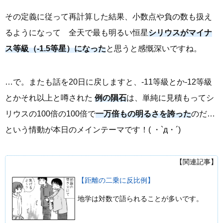
その定義に従って再計算した結果、小数点や負の数も扱え
るようになって 全天で最も明るい恒星
シリウスがマイナ
ス等級（-1.5等星）になった
と思うと感慨深いですね。
…で。またも話を20日に戻しますと、-11等級とか-12等級
とかそれ以上と噂された
例の隕石
は、単純に見積もってシ
リウスの100倍の100倍で
一万倍もの明るさを誇った
のだ…
という情動が本日のメインテーマです！( ・`д・´)
【関連記事】
【距離の二乗に反比例】
地学は対数で語られることが多いです。