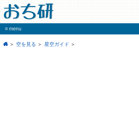
おち研
≡ menu
home
空を見る
星空ガイド