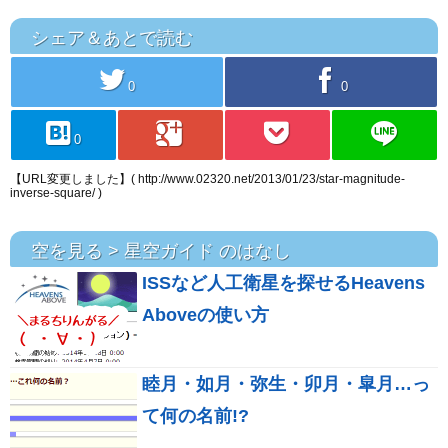
シェア＆あとで読む
twitter
facebook
0
0
hatebu
googleplus
pocket
line
0
【URL変更しました】( http://www.02320.net/2013/01/23/star-magnitude-
inverse-square/ )
空を見る > 星空ガイド のはなし
ISSなど人工衛星を探せるHeavens
Aboveの使い方
睦月・如月・弥生・卯月・皐月…っ
て何の名前!?