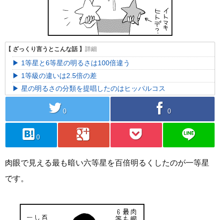
1等星と6等星の明るさは100倍違う
1等級の違いは2.5倍の差
星の明るさの分類を提唱したのはヒッパルコス
twitter
facebook
0
0
hatebu
googleplus
pocket
line
0
肉眼で見える最も暗い六等星を百倍明るくしたのが一等星
です。