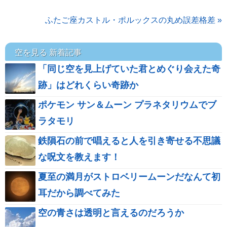
ふたご座カストル・ポルックスの丸め誤差格差 »
空を見る 新着記事
「同じ空を見上げていた君とめぐり会えた奇
跡」はどれくらい奇跡か
ポケモン サン＆ムーン プラネタリウムでブ
ラタモリ
鉄隕石の前で唱えると人を引き寄せる不思議
な呪文を教えます！
夏至の満月がストロベリームーンだなんて初
耳だから調べてみた
空の青さは透明と言えるのだろうか