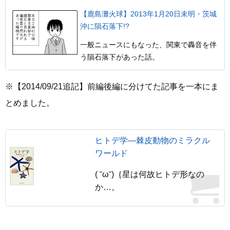
【鹿島灘火球】2013年1月20日未明・茨城
沖に隕石落下!?
一般ニュースにもなった、関東で轟音を伴
う隕石落下があった話。
※【2014/09/21追記】前編後編に分けてた記事を一本にま
とめました。
ヒトデ学―棘皮動物のミラクル
ワールド
( ˘ω˘)｛星は何故ヒトデ形なの
か…。