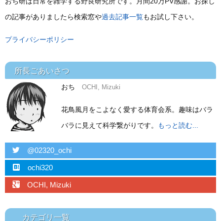
おち研は日常を雑学する野良研究所です。月間20万PV感謝。お探し
の記事がありましたら検索窓や
過去記事一覧
もお試し下さい。
プライバシーポリシー
所長ごあいさつ
おち
OCHI, Mizuki
花鳥風月をこよなく愛する体育会系。趣味はバラ
バラに見えて科学繋がりです。
もっと読む...
twitter
@02320_ochi
hatebu
ochi320
googleplus
OCHI, Mizuki
カテゴリ一覧