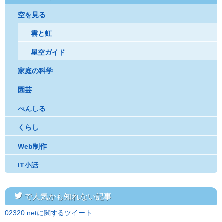
空を見る
雲と虹
星空ガイド
家庭の科学
園芸
ぺんしる
くらし
Web制作
IT小話
twitter
で人気かも知れない記事
02320.netに関するツイート