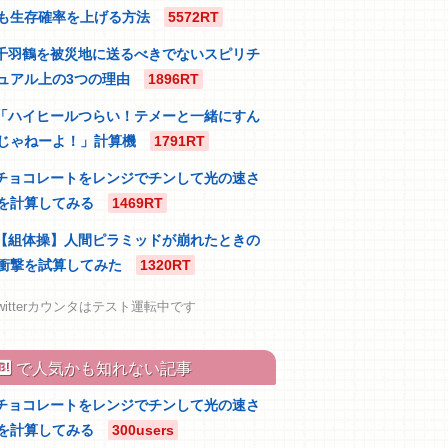
も生存確率を上げる方法
5572RT
千羽鶴を被災地に送るべきでないスピリチ
ュアル上の3つの理由
1896RT
「ハイヒールつらい！テメーと一緒にすん
じゃねーよ！」計算機
1791RT
チョコレートをレンジでチンして光の速さ
を計算してみる
1469RT
【組体操】人間ピラミッドが崩れたときの
衝撃を試算してみた
1320RT
witterカウンタはテスト運転中です
atebu
で人気かも知れない記事
チョコレートをレンジでチンして光の速さ
を計算してみる
300users