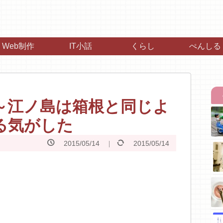
Web制作
IT小話
くらし
ぺんしる
～江ノ島は箱根と同じよ
る気がした
2015/05/14
2015/05/14