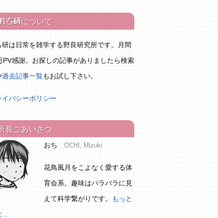
おち研
について
ち研は日常を雑学する野良研究所です。月間
0万PV感謝。お探しの記事がありましたら検索
や
過去記事一覧
もお試し下さい。
ライバシーポリシー
所長ごあいさつ
おち
OCHI, Mizuki
花鳥風月をこよなく愛する体
育会系。趣味はバラバラに見
えて科学繋がりです。
もっと
..