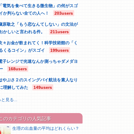
「電気を食べて生きる微生物」の何がスゴ
イか判らない全ての人へ！
203users
槇原敬之「もう恋なんてしない」の文法が
おかしいと言われる件。
211users
次々お金が飲まれてく！科学技術館の「く
るくるコイン」がスゴイ
199users
電子レンジで光速なんか測っちゃダメダヨ
ー
168users
はやぶさ２のスイングバイ航法を素人なり
に理解してみた
149users
と見る...
このカテゴリの人気記事
生理の出血量の平均はどれくらい？