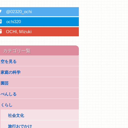
ter
@02320_ochi
ebu
ochi320
plus
OCHI, Mizuki
カテゴリ一覧
空を見る
家庭の科学
園芸
ぺんしる
くらし
社会文化
旅行おでかけ