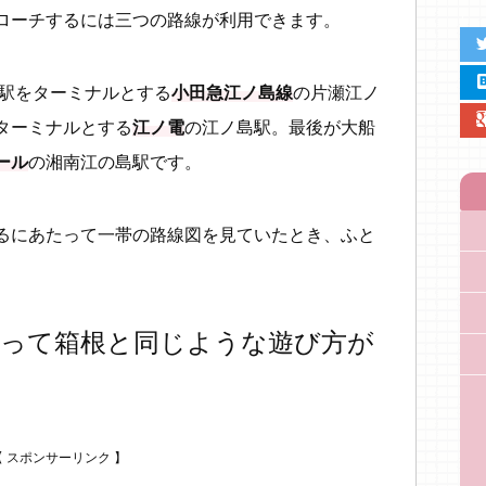
ローチするには三つの路線が利用できます。
twit
hat
沢駅をターミナルとする
小田急江ノ島線
の片瀬江ノ
google
ターミナルとする
江ノ電
の江ノ島駅。最後が大船
ール
の湘南江の島駅です。
るにあたって一帯の路線図を見ていたとき、ふと
島って箱根と同じような遊び方が