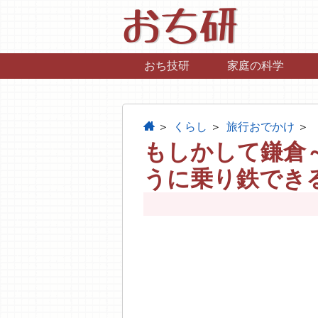
おち研
おち技研
家庭の科学
home
くらし
旅行おでかけ
もしかして鎌倉
うに乗り鉄でき