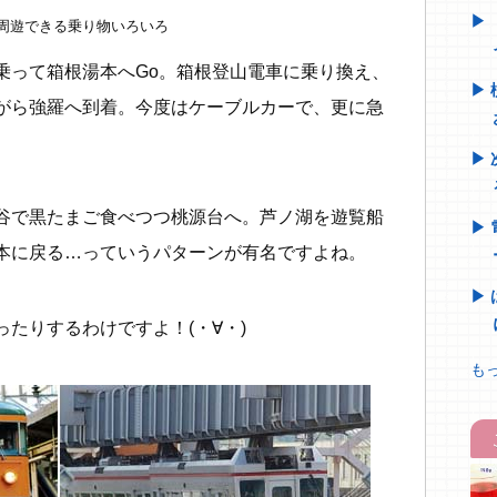
周遊できる乗り物いろいろ
乗って箱根湯本へGo。箱根登山電車に乗り換え、
がら強羅へ到着。今度はケーブルカーで、更に急
谷で黒たまご食べつつ桃源台へ。芦ノ湖を遊覧船
本に戻る…っていうパターンが有名ですよね。
たりするわけですよ！(・∀・)
もっ