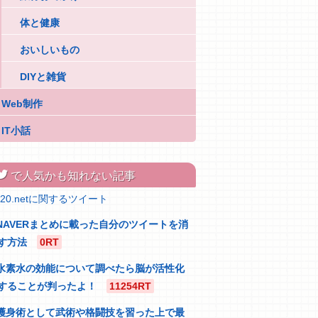
体と健康
おいしいもの
DIYと雑貨
Web制作
IT小話
itter
で人気かも知れない記事
320.netに関するツイート
NAVERまとめに載った自分のツイートを消
す方法
0RT
水素水の効能について調べたら脳が活性化
することが判ったよ！
11254RT
護身術として武術や格闘技を習った上で最