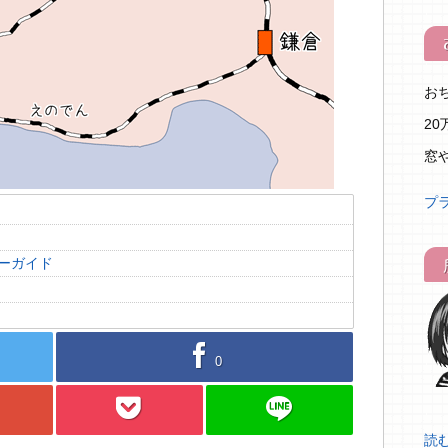
お
2
窓
プ
ーガイド
facebook
0
pocket
line
読む.