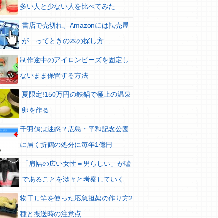
多い人と少ない人を比べてみた
書店で売切れ、Amazonには転売屋
が…ってときの本の探し方
制作途中のアイロンビーズを固定し
ないまま保管する方法
夏限定!150万円の鉄鍋で極上の温泉
卵を作る
千羽鶴は迷惑？広島・平和記念公園
に届く折鶴の処分に毎年1億円
「肩幅の広い女性＝男らしい」が嘘
であることを淡々と考察していく
物干し竿を使った応急担架の作り方2
種と搬送時の注意点