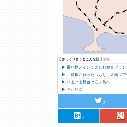
乗り物メインで楽しむ観光プラン
「箱根に行ったつもり」湘南ツア
いよいよ舞台は江ノ島へ
おわりに
twitter
0
hatebu
googleplus
0