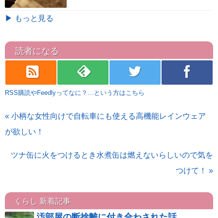
▶ もっと見る
読者になる
rss
feedly
twitter
facebook
RSS購読やFeedlyってなに？…という方はこちら
« 小柄な女性向けで自転車にも使える高機能レインウェア
が欲しい！
ツナ缶に火をつけるとき水煮缶は燃えないらしいので気を
つけて！ »
くらし 新着記事
汚部屋の断捨離に付き合わされた話