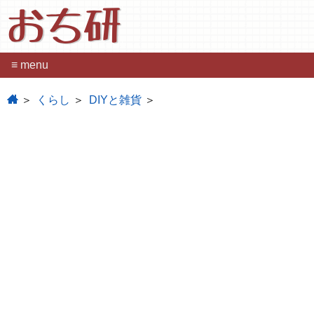
おち研
≡ menu
home
くらし
DIYと雑貨