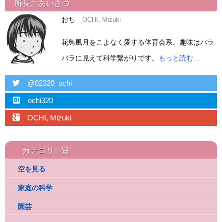
所長ごあいさつ
おち
OCHI, Mizuki
花鳥風月をこよなく愛する体育会系。趣味はバラ
バラに見えて科学繋がりです。
もっと読む...
twitter
@02320_ochi
hatebu
ochi320
googleplus
OCHI, Mizuki
カテゴリ一覧
空を見る
家庭の科学
園芸