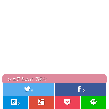
シェア＆あとで読む
twitter
facebook
0
0
hatebu
googleplus
pocket
line
0