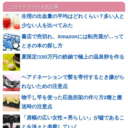
このカテゴリの人気記事
生理の出血量の平均はどれくらい？多い人と
少ない人を比べてみた
書店で売切れ、Amazonには転売屋が…って
ときの本の探し方
夏限定!150万円の鉄鍋で極上の温泉卵を作る
ヘアドネーションで髪を寄付するとき嫌がら
れないための注意点
物干し竿を使った応急担架の作り方2種と搬
送時の注意点
「肩幅の広い女性＝男らしい」が嘘であるこ
とを淡々と考察していく