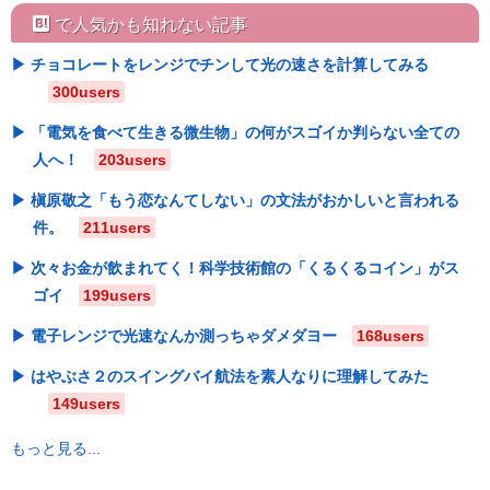
hatebu
で人気かも知れない記事
チョコレートをレンジでチンして光の速さを計算してみる
300users
「電気を食べて生きる微生物」の何がスゴイか判らない全ての
人へ！
203users
槇原敬之「もう恋なんてしない」の文法がおかしいと言われる
件。
211users
次々お金が飲まれてく！科学技術館の「くるくるコイン」がス
ゴイ
199users
電子レンジで光速なんか測っちゃダメダヨー
168users
はやぶさ２のスイングバイ航法を素人なりに理解してみた
149users
もっと見る...