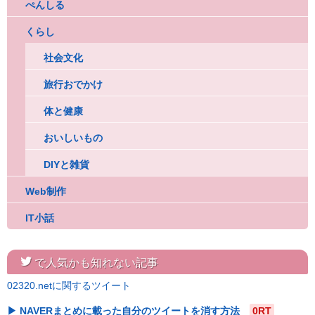
ぺんしる
くらし
社会文化
旅行おでかけ
体と健康
おいしいもの
DIYと雑貨
Web制作
IT小話
twitter
で人気かも知れない記事
02320.netに関するツイート
NAVERまとめに載った自分のツイートを消す方法
0RT