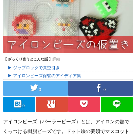
ジップロックで真空引き
アイロンビーズ保管のアイディア集
twitter
facebook
0
0
hatebu
googleplus
pocket
line
0
アイロンビーズ（パーラービーズ）とは、アイロンの熱で
くっつける樹脂ビーズです。ドット絵の要領でマスコット