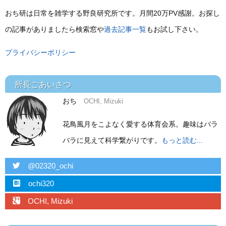
おち研は日常を雑学する野良研究所です。月間20万PV感謝。お探し
の記事がありましたら検索窓や
過去記事一覧
もお試し下さい。
プライバシーポリシー
所長ごあいさつ
おち
OCHI, Mizuki
花鳥風月をこよなく愛する体育会系。趣味はバラ
バラに見えて科学繋がりです。
もっと読む...
twitter
@02320_ochi
hatebu
ochi320
googleplus
OCHI, Mizuki