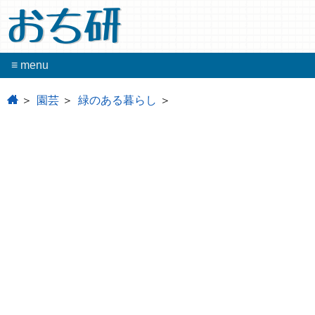
おち研
≡ menu
home
園芸
緑のある暮らし