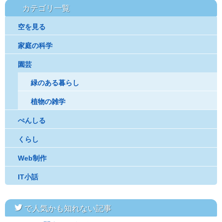
カテゴリ一覧
空を見る
家庭の科学
園芸
緑のある暮らし
植物の雑学
ぺんしる
くらし
Web制作
IT小話
twitter
で人気かも知れない記事