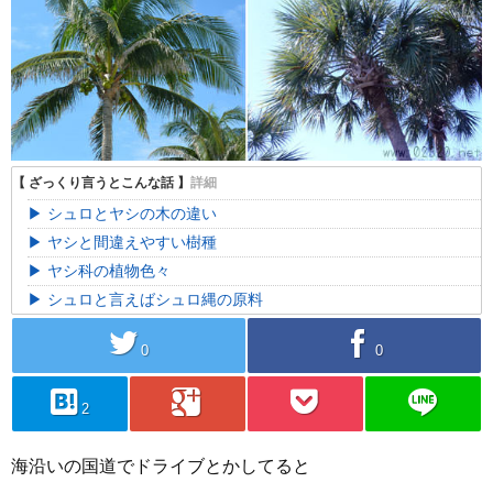
シュロとヤシの木の違い
ヤシと間違えやすい樹種
ヤシ科の植物色々
シュロと言えばシュロ縄の原料
twitter
facebook
0
0
hatebu
googleplus
pocket
line
2
海沿いの国道でドライブとかしてると