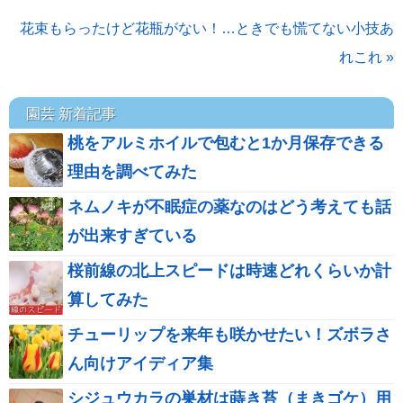
花束もらったけど花瓶がない！…ときでも慌てない小技あ
れこれ »
園芸 新着記事
桃をアルミホイルで包むと1か月保存できる
理由を調べてみた
ネムノキが不眠症の薬なのはどう考えても話
が出来すぎている
桜前線の北上スピードは時速どれくらいか計
算してみた
チューリップを来年も咲かせたい！ズボラさ
ん向けアイディア集
シジュウカラの巣材は蒔き苔（まきゴケ）用