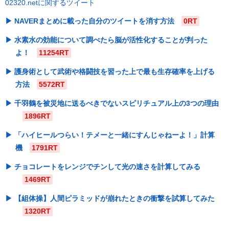
02320.netに関するツイート
NAVERまとめに載った自分のツイートを消す方法
0RT
水素水の効能について調べたら脳が活性化することが判った
よ！
11254RT
護身術として武術や格闘技を習った上で最も生存確率を上げる
方法
5572RT
千羽鶴を被災地に送るべきでないスピリチュアル上の3つの理由
1896RT
「ハイヒールつらい！テメーと一緒にすんじゃねーよ！」計算
機
1791RT
チョコレートをレンジでチンして光の速さを計算してみる
1469RT
【組体操】人間ピラミッドが崩れたときの衝撃を試算してみた
1320RT