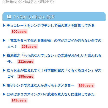
※Twitterカウンタはテスト運転中です
hatebu
で人気かも知れない記事
チョコレートをレンジでチンして光の速さを計算してみる
300users
「電気を食べて生きる微生物」の何がスゴイか判らない全ての
人へ！
203users
槇原敬之「もう恋なんてしない」の文法がおかしいと言われる
件。
211users
次々お金が飲まれてく！科学技術館の「くるくるコイン」がス
ゴイ
199users
電子レンジで光速なんか測っちゃダメダヨー
168users
はやぶさ２のスイングバイ航法を素人なりに理解してみた
149users