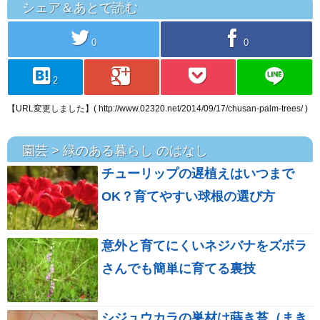
シェア＆あとで読む
twitter
facebook
0
0
hatebu
googleplus
pocket
line
2
【URL変更しました】( http://www.02320.net/2014/09/17/chusan-palm-trees/ )
園芸 > 緑のある暮らし のはなし
チューリップの遅植えはいつまで
OK？育てやすい球根の選び方
意外と育てにくいネジバナをズボラ
さんでも簡単に育てる裏技
シジュウカラの巣材は蒔き苔（まき