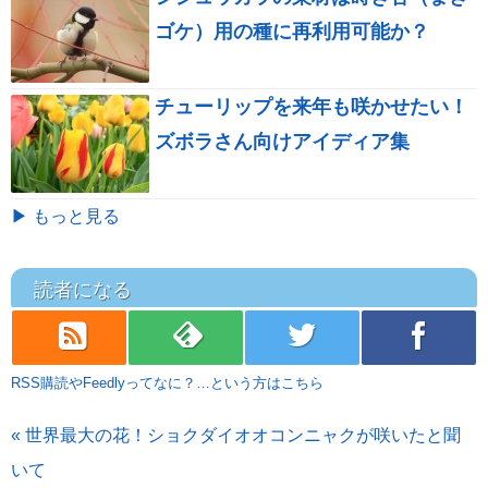
ゴケ）用の種に再利用可能か？
チューリップを来年も咲かせたい！
ズボラさん向けアイディア集
▶ もっと見る
読者になる
rss
feedly
twitter
facebook
RSS購読やFeedlyってなに？…という方はこちら
« 世界最大の花！ショクダイオオコンニャクが咲いたと聞
いて