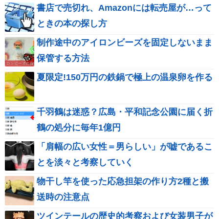
書店で売切れ、Amazonには転売屋が…って
ときの本の探し方
制作途中のアイロンビーズを固定しないまま
保管する方法
夏限定!150万円の鉄鍋で極上の温泉卵を作る
千羽鶴は迷惑？広島・平和記念公園に届く折
鶴の処分に毎年1億円
「肩幅の広い女性＝男らしい」が嘘であるこ
とを淡々と考察していく
物干し竿を使った応急担架の作り方2種と搬
送時の注意点
ツインテールの歴史的考察および女装男子が