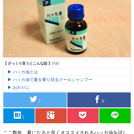
ハッカ油とは
ハッカ油で夏を乗り切るクールシャンプー
おわりに
twitter
facebook
0
0
hatebu
googleplus
pocket
line
1
ここ数年、夏になると良くオススメされるハッカ油を試し