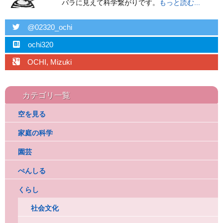
バラに見えて科学繋がりです。
もっと読む...
twitter
@02320_ochi
hatebu
ochi320
googleplus
OCHI, Mizuki
カテゴリ一覧
空を見る
家庭の科学
園芸
ぺんしる
くらし
社会文化