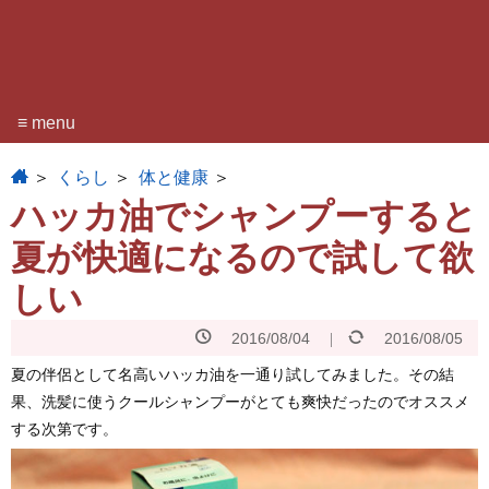
≡ menu
home
くらし
体と健康
ハッカ油でシャンプーすると
夏が快適になるので試して欲
しい
2016/08/04
2016/08/05
夏の伴侶として名高いハッカ油を一通り試してみました。その結
果、洗髪に使うクールシャンプーがとても爽快だったのでオススメ
する次第です。