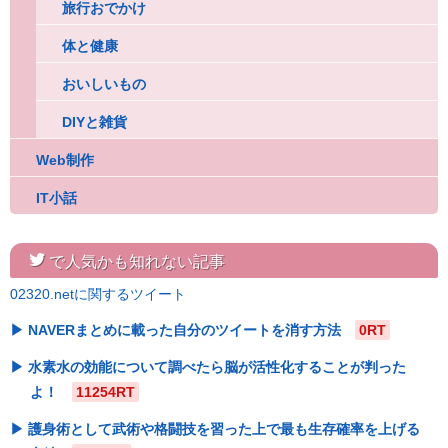
旅行おでかけ
体と健康
おいしいもの
DIYと雑貨
Web制作
IT小話
twitter
で人気かも知れない記事
02320.netに関するツイート
NAVERまとめに載った自分のツイートを消す方法
0RT
水素水の効能について調べたら脳が活性化することが判った
よ！
11254RT
護身術として武術や格闘技を習った上で最も生存確率を上げる