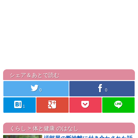
シェア＆あとで読む
twitter
facebook
0
0
hatebu
googleplus
pocket
line
1
くらし > 体と健康 のはなし