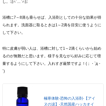
し。:;(∩´﹏`∩);:
浴槽に7～8滴も垂らせば、入浴剤としての十分な効果が得
られます。洗面器に取るときは1～2滴を目安に使うように
して下さい。
特に皮膚が弱い人は、浴槽に対して1～2滴くらいから始め
るのが無難だと思います。様子を見ながら好みに応じて増
量するようにして下さい。入れすぎ厳禁ですよ！(；・`д・
´)
極寒体験-恐怖の入浴剤-【アイ
ヌの涙】-天然国産ハッカオイ