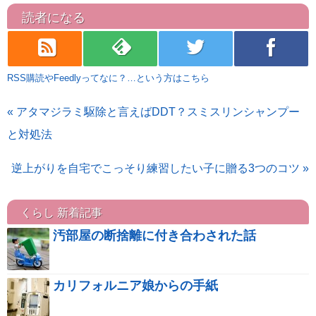
読者になる
rss
feedly
twitter
facebook
RSS購読やFeedlyってなに？…という方はこちら
« アタマジラミ駆除と言えばDDT？スミスリンシャンプー
と対処法
逆上がりを自宅でこっそり練習したい子に贈る3つのコツ »
くらし 新着記事
汚部屋の断捨離に付き合わされた話
カリフォルニア娘からの手紙