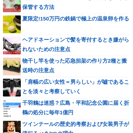
保管する方法
夏限定!150万円の鉄鍋で極上の温泉卵を作る
ヘアドネーションで髪を寄付するとき嫌がら
れないための注意点
物干し竿を使った応急担架の作り方2種と搬
送時の注意点
「肩幅の広い女性＝男らしい」が嘘であるこ
とを淡々と考察していく
千羽鶴は迷惑？広島・平和記念公園に届く折
鶴の処分に毎年1億円
ツインテールの歴史的考察および女装男子が