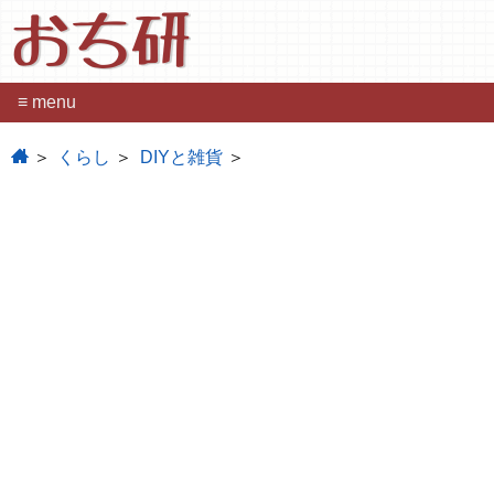
おち研
≡ menu
home
くらし
DIYと雑貨