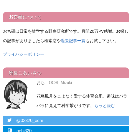
おち研
について
おち研は日常を雑学する野良研究所です。月間20万PV感謝。お探し
の記事がありましたら検索窓や
過去記事一覧
もお試し下さい。
プライバシーポリシー
所長ごあいさつ
おち
OCHI, Mizuki
花鳥風月をこよなく愛する体育会系。趣味はバラ
バラに見えて科学繋がりです。
もっと読む...
twitter
@02320_ochi
hatebu
ochi320