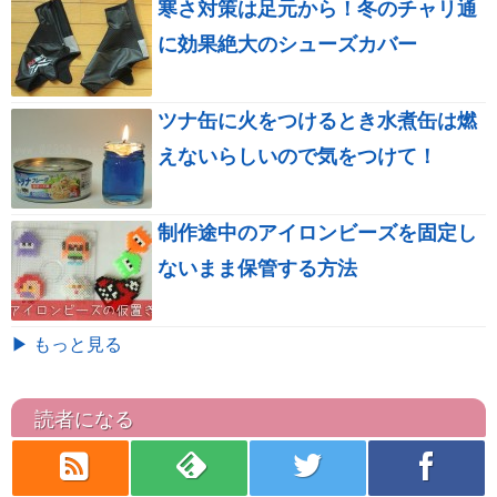
寒さ対策は足元から！冬のチャリ通
に効果絶大のシューズカバー
ツナ缶に火をつけるとき水煮缶は燃
えないらしいので気をつけて！
制作途中のアイロンビーズを固定し
ないまま保管する方法
▶ もっと見る
読者になる
rss
feedly
twitter
facebook