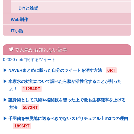
DIYと雑貨
Web制作
IT小話
twitter
で人気かも知れない記事
02320.netに関するツイート
NAVERまとめに載った自分のツイートを消す方法
0RT
水素水の効能について調べたら脳が活性化することが判った
よ！
11254RT
護身術として武術や格闘技を習った上で最も生存確率を上げる
方法
5572RT
千羽鶴を被災地に送るべきでないスピリチュアル上の3つの理由
1896RT