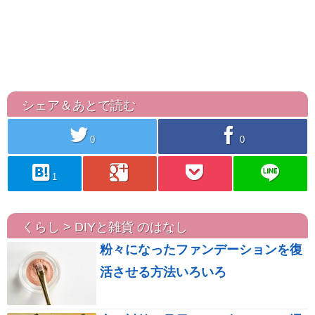
シェア＆あとで読む
twitter
facebook
0
0
hatebu
googleplus
pocket
line
1
くらし > DIYと雑貨 のはなし
粉々になったファンデーションを復
活させる方法いろいろ