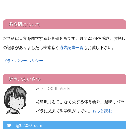
おち研
について
おち研は日常を雑学する野良研究所です。月間20万PV感謝。お探し
の記事がありましたら検索窓や
過去記事一覧
もお試し下さい。
プライバシーポリシー
所長ごあいさつ
おち
OCHI, Mizuki
花鳥風月をこよなく愛する体育会系。趣味はバラ
バラに見えて科学繋がりです。
もっと読む...
twitter
@02320_ochi