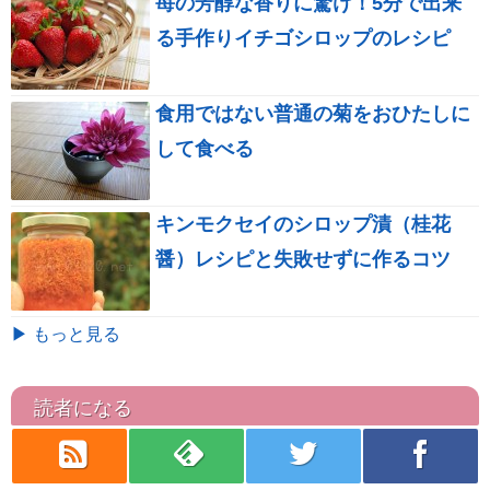
苺の芳醇な香りに驚け！5分で出来
る手作りイチゴシロップのレシピ
食用ではない普通の菊をおひたしに
して食べる
キンモクセイのシロップ漬（桂花
醤）レシピと失敗せずに作るコツ
▶ もっと見る
読者になる
rss
feedly
twitter
facebook