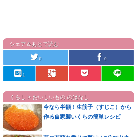
シェア＆あとで読む
twitter
facebook
0
0
hatebu
googleplus
pocket
line
1
くらし > おいしいもの のはなし
今なら半額！生筋子（すじこ）から
作る自家製いくらの簡単レシピ