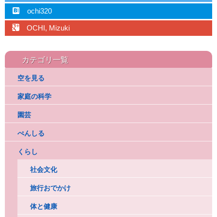
hatebu
ochi320
googleplus
OCHI, Mizuki
カテゴリ一覧
空を見る
家庭の科学
園芸
ぺんしる
くらし
社会文化
旅行おでかけ
体と健康