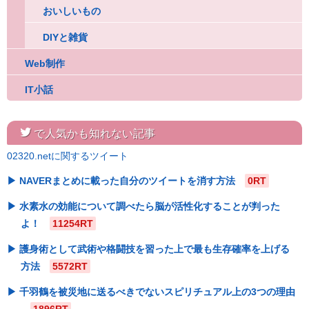
おいしいもの
DIYと雑貨
Web制作
IT小話
twitter
で人気かも知れない記事
02320.netに関するツイート
NAVERまとめに載った自分のツイートを消す方法
0RT
水素水の効能について調べたら脳が活性化することが判った
よ！
11254RT
護身術として武術や格闘技を習った上で最も生存確率を上げる
方法
5572RT
千羽鶴を被災地に送るべきでないスピリチュアル上の3つの理由
1896RT