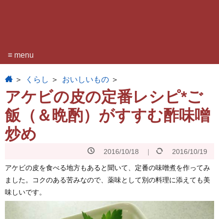
≡ menu
home
くらし
おいしいもの
アケビの皮の定番レシピ*ご
飯（＆晩酌）がすすむ酢味噌
炒め
2016/10/18
2016/10/19
アケビの皮を食べる地方もあると聞いて、定番の味噌煮を作ってみ
ました。コクのある苦みなので、薬味として別の料理に添えても美
味しいです。