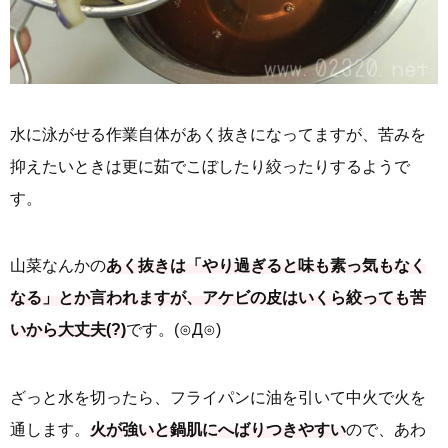
水に泳がせる作業自体があく抜きになってますが、苦みを
抑えたいときは更に茹でこぼしたり絞ったりするようで
す。
山菜なんかの
あく抜きは「やり過ぎると味も素っ気もなく
なる」とか言われますが、アケビの皮はいくら絞っても苦
いから大丈夫(?)
です。(⊙Д⊙)
ざっと水を切ったら、フライパンに油を引いて中火で火を
通します。
火が強いと鍋肌にへばりつきやすい
ので、あわ