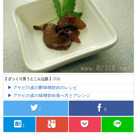
アケビの皮の酢味噌炒めのレシピ
アケビの皮の味噌炒め食べ方とアレンジ
twitter
facebook
0
0
hatebu
googleplus
pocket
line
1