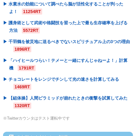
水素水の効能について調べたら脳が活性化することが判った
よ！
11254RT
護身術として武術や格闘技を習った上で最も生存確率を上げる
方法
5572RT
千羽鶴を被災地に送るべきでないスピリチュアル上の3つの理由
1896RT
「ハイヒールつらい！テメーと一緒にすんじゃねーよ！」計算
機
1791RT
チョコレートをレンジでチンして光の速さを計算してみる
1469RT
【組体操】人間ピラミッドが崩れたときの衝撃を試算してみた
1320RT
※Twitterカウンタはテスト運転中です