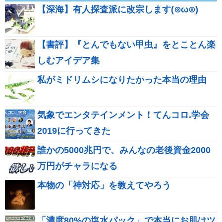
【深海】有人探査派に改宗します(⊙ω⊙)
【書評】『とんでもない甲虫』をとことん楽
しむアイデア集
私がミドリムシになりたかった本当の理由
気象でエンタテインメント！てんコロ.学会
2019に行ってきた
誰かの5000兆円で、みんなの老後資金2000
万円がチャラになる
本物の「神対応」を教えてやろう
「濃度80%の塩水パック」で本当にお肌はツ