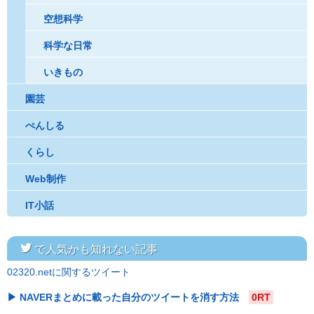
空想科学
科学な日常
いきもの
園芸
ぺんしる
くらし
Web制作
IT小話
twitter
で人気かも知れない記事
02320.netに関するツイート
NAVERまとめに載った自分のツイートを消す方法
0RT