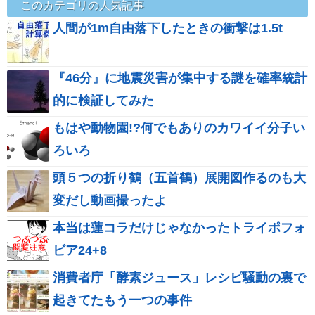
このカテゴリの人気記事
人間が1m自由落下したときの衝撃は1.5t
『46分』に地震災害が集中する謎を確率統計
的に検証してみた
もはや動物園!?何でもありのカワイイ分子い
ろいろ
頭５つの折り鶴（五首鶴）展開図作るのも大
変だし動画撮ったよ
本当は蓮コラだけじゃなかったトライポフォ
ビア24+8
消費者庁「酵素ジュース」レシピ騒動の裏で
起きてたもう一つの事件