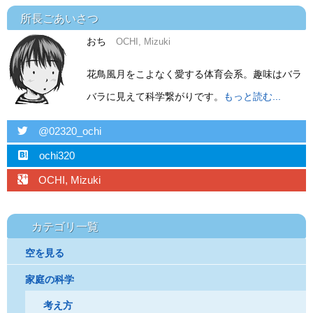
所長ごあいさつ
おち
OCHI, Mizuki
花鳥風月をこよなく愛する体育会系。趣味はバラ
バラに見えて科学繋がりです。
もっと読む...
twitter
@02320_ochi
hatebu
ochi320
googleplus
OCHI, Mizuki
カテゴリ一覧
空を見る
家庭の科学
考え方