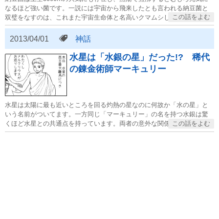
なるほど強い菌です。一説には宇宙から飛来したとも言われる納豆菌と
双璧をなすのは、これまた宇宙生命体と名高いクマムシしかいないでし
ょうズバリそうでしょう。
2013/04/01
神話
水星は「水銀の星」だった!?　稀代
の錬金術師マーキュリー
水星は太陽に最も近いところを回る灼熱の星なのに何故か「水の星」と
いう名前がついてます。一方同じ「マーキュリー」の名を持つ水銀は驚
くほど水星との共通点を持っています。両者の意外な関係に迫ってみま
した。