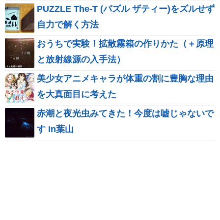
PUZZLE The-T (パズル ザティー)をズルせず
自力で解く方法
おうちで実験！拡散霧箱の作りかた（＋原理
と放射線源の入手法）
美少女アニメキャラが体重の割に豊胸な理由
を大真面目に考えた
赤潮と夜光虫みてきた！今度は嘘じゃないで
す in葉山