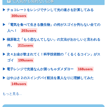
hatebu
で人気かも知れない記事
チョコレートをレンジでチンして光の速さを計算してみる
300users
「電気を食べて生きる微生物」の何がスゴイか判らない全ての
人へ！
203users
槇原敬之「もう恋なんてしない」の文法がおかしいと言われる
件。
211users
次々お金が飲まれてく！科学技術館の「くるくるコイン」がス
ゴイ
199users
電子レンジで光速なんか測っちゃダメダヨー
168users
はやぶさ２のスイングバイ航法を素人なりに理解してみた
149users
もっと見る...