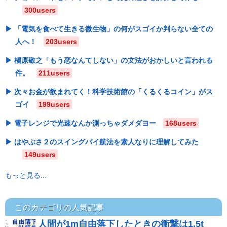
300users
「電気を食べて生きる微生物」の何がスゴイか判らない全ての
人へ！
203users
槇原敬之「もう恋なんてしない」の文法がおかしいと言われる
件。
211users
次々お金が飲まれてく！科学技術館の「くるくるコイン」がス
ゴイ
199users
電子レンジで光速なんか測っちゃダメダヨー
168users
はやぶさ２のスイングバイ航法を素人なりに理解してみた
149users
もっと見る...
このカテゴリの人気記事
人間が1m自由落下したときの衝撃は1.5t