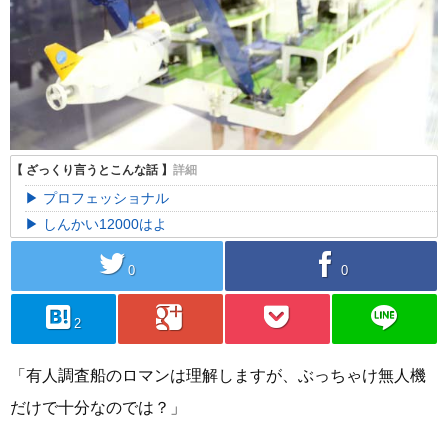
プロフェッショナル
しんかい12000はよ
twitter
facebook
0
0
hatebu
googleplus
pocket
line
2
「有人調査船のロマンは理解しますが、ぶっちゃけ無人機
だけで十分なのでは？」