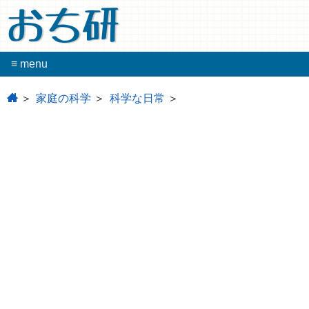
おち研
≡ menu
home
家庭の科学
科学な日常