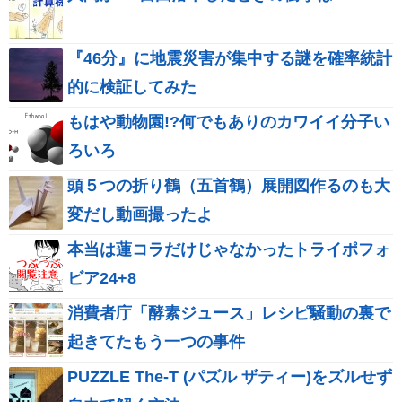
『46分』に地震災害が集中する謎を確率統計
的に検証してみた
もはや動物園!?何でもありのカワイイ分子い
ろいろ
頭５つの折り鶴（五首鶴）展開図作るのも大
変だし動画撮ったよ
本当は蓮コラだけじゃなかったトライポフォ
ビア24+8
消費者庁「酵素ジュース」レシピ騒動の裏で
起きてたもう一つの事件
PUZZLE The-T (パズル ザティー)をズルせず