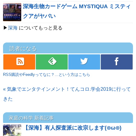
深海生物カードゲーム MYSTIQUA ミスティ
クアがヤバい
▶
深海
についてもっと見る
読者になる
rss
feedly
twitter
facebook
RSS購読やFeedlyってなに？…という方はこちら
« 気象でエンタテインメント！てんコロ.学会2019に行って
きた
家庭の科学 新着記事
【深海】有人探査派に改宗します(⊙ω⊙)