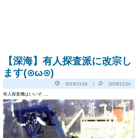
【深海】有人探査派に改宗し
ます(⊙ω⊙)
2019/11/24
2019/11/24
有人探査機はいいぞ…。