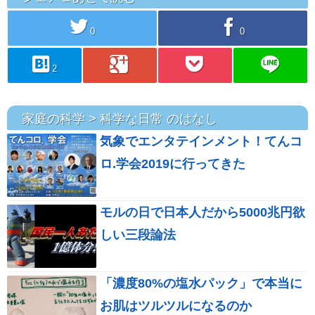
twitter
facebook
0
0
hatebu
googleplus
pocket
line
2
家庭の科学 > 科学な日常 のはなし
気象でエンタテインメント！てんコ
ロ.学会2019に行ってきた
モルの日で日本人だから5000兆円欲
しい三段論法
「濃度80%の塩水パック」で本当に
お肌はツルツルになるのか