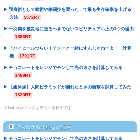
護身術として武術や格闘技を習った上で最も生存確率を上げる
方法
5572RT
千羽鶴を被災地に送るべきでないスピリチュアル上の3つの理由
1896RT
「ハイヒールつらい！テメーと一緒にすんじゃねーよ！」計算
機
1791RT
チョコレートをレンジでチンして光の速さを計算してみる
1469RT
【組体操】人間ピラミッドが崩れたときの衝撃を試算してみた
1320RT
※Twitterカウンタはテスト運転中です
hatebu
で人気かも知れない記事
チョコレートをレンジでチンして光の速さを計算してみる