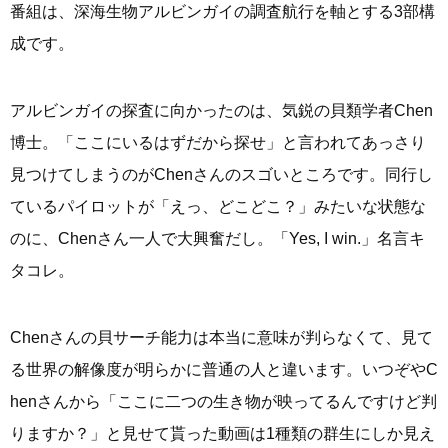
番組は、深海生物アルビンガイの調査航行を軸とする3部構
成です。
アルビンガイの探査に向かったのは、気鋭の貝類学者Chen
博士。「ここにいるはずだから探せ」と言われてあっさり
見つけてしまうのがChenさんのスゴいところです。同行し
ているパイロットが「えっ、どこどこ？」みたいな状態な
のに、Chenさん一人で大興奮だし。「Yes, I win.」名言キ
タコレ。
Chenさんの貝サーチ能力は本当に意味が判らなくて、見て
る世界の解像度が明らかに普通の人と違います。いつぞやC
henさんから「ここに二つの生き物が映ってるんですけど判
りますか？」と見せて貰った動画は1種類の群生にしか見え