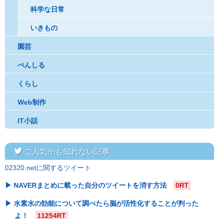
科学な日常
いきもの
園芸
ぺんしる
くらし
Web制作
IT小話
twitter
で人気かも知れない記事
02320.netに関するツイート
NAVERまとめに載った自分のツイートを消す方法
0RT
水素水の効能について調べたら脳が活性化することが判った
よ！
11254RT