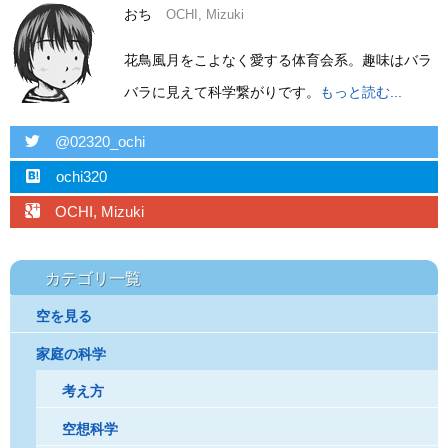
おち
OCHI, Mizuki
花鳥風月をこよなく愛する体育会系。趣味はバラ
バラに見えて科学繋がりです。
もっと読む...
twitter
@02320_ochi
hatebu
ochi320
googleplus
OCHI, Mizuki
カテゴリ一覧
空を見る
家庭の科学
考え方
空想科学