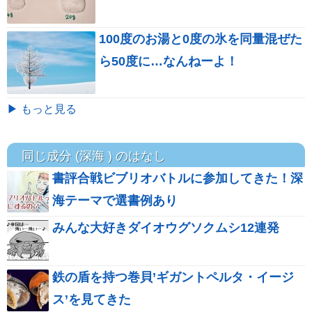
100度のお湯と0度の氷を同量混ぜた
ら50度に…なんねーよ！
▶ もっと見る
同じ成分 (深海 ) のはなし
書評合戦ビブリオバトルに参加してきた！深
海テーマで選書例あり
みんな大好きダイオウグソクムシ12連発
鉄の盾を持つ巻貝’ギガントペルタ・イージ
ス’を見てきた