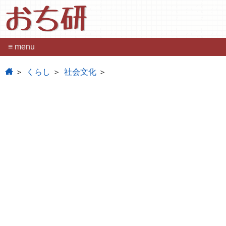
おち研
≡ menu
home
くらし
社会文化