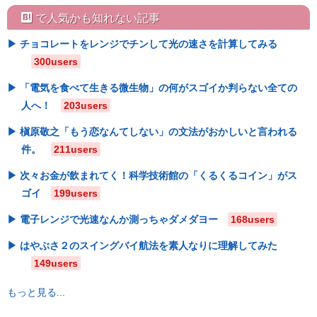
hatebu
で人気かも知れない記事
チョコレートをレンジでチンして光の速さを計算してみる
300users
「電気を食べて生きる微生物」の何がスゴイか判らない全ての
人へ！
203users
槇原敬之「もう恋なんてしない」の文法がおかしいと言われる
件。
211users
次々お金が飲まれてく！科学技術館の「くるくるコイン」がス
ゴイ
199users
電子レンジで光速なんか測っちゃダメダヨー
168users
はやぶさ２のスイングバイ航法を素人なりに理解してみた
149users
もっと見る...