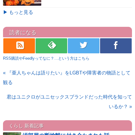
▶ もっと見る
読者になる
rss
feedly
twitter
facebook
RSS購読やFeedlyってなに？…という方はこちら
« 『亜人ちゃんは語りたい』をLGBTや障害者の物語として
観る
君はユニクロがユニセックスブランドだった時代を知って
いるか？ »
くらし 新着記事