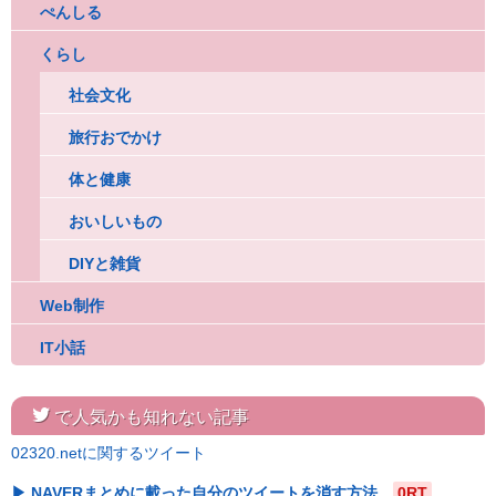
ぺんしる
くらし
社会文化
旅行おでかけ
体と健康
おいしいもの
DIYと雑貨
Web制作
IT小話
twitter
で人気かも知れない記事
02320.netに関するツイート
NAVERまとめに載った自分のツイートを消す方法
0RT