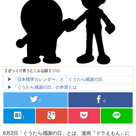
「日本標準カレンダー」と「ぐうたら感謝の日」
「ぐうたら感謝の日」の本質とは
twitter
facebook
0
0
hatebu
googleplus
pocket
line
1
6月2日「ぐうたら感謝の日」とは、漫画『ドラえもん』に