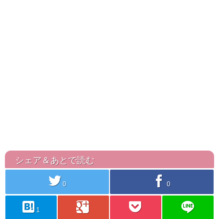
シェア＆あとで読む
twitter
facebook
0
0
hatebu
googleplus
pocket
line
1