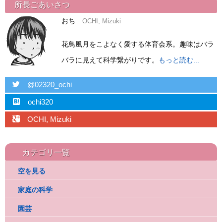
所長ごあいさつ
おち
OCHI, Mizuki
花鳥風月をこよなく愛する体育会系。趣味はバラ
バラに見えて科学繋がりです。
もっと読む...
twitter
@02320_ochi
hatebu
ochi320
googleplus
OCHI, Mizuki
カテゴリ一覧
空を見る
家庭の科学
園芸