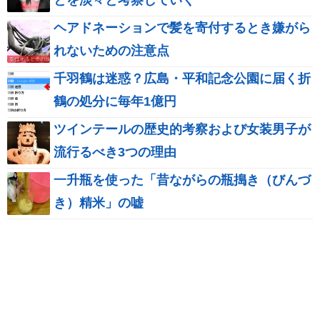
ヘアドネーションで髪を寄付するとき嫌がら
れないための注意点
千羽鶴は迷惑？広島・平和記念公園に届く折
鶴の処分に毎年1億円
ツインテールの歴史的考察および女装男子が
流行るべき3つの理由
一升瓶を使った「昔ながらの瓶搗き（びんづ
き）精米」の嘘