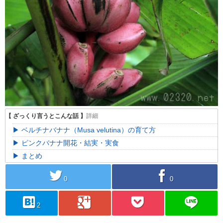
ベルチナバナナ（Musa velutina）の育て方
ピンクバナナ開花・結実・実食
まとめ
twitter
facebook
0
0
hatebu
googleplus
pocket
line
2