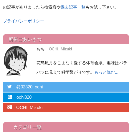
の記事がありましたら検索窓や
過去記事一覧
もお試し下さい。
プライバシーポリシー
所長ごあいさつ
おち
OCHI, Mizuki
花鳥風月をこよなく愛する体育会系。趣味はバラ
バラに見えて科学繋がりです。
もっと読む...
twitter
@02320_ochi
hatebu
ochi320
googleplus
OCHI, Mizuki
カテゴリ一覧