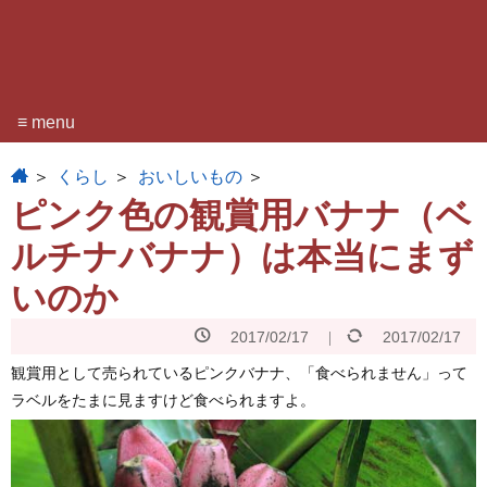
≡ menu
home
くらし
おいしいもの
ピンク色の観賞用バナナ（ベ
ルチナバナナ）は本当にまず
いのか
2017/02/17
2017/02/17
観賞用として売られているピンクバナナ、「食べられません」って
ラベルをたまに見ますけど食べられますよ。