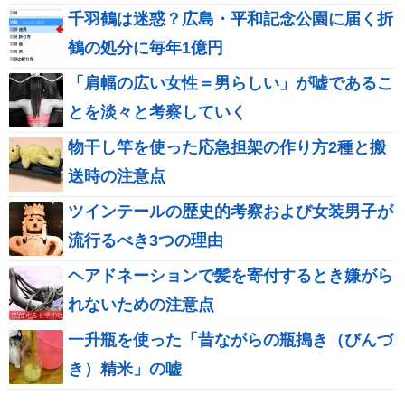
千羽鶴は迷惑？広島・平和記念公園に届く折
鶴の処分に毎年1億円
「肩幅の広い女性＝男らしい」が嘘であるこ
とを淡々と考察していく
物干し竿を使った応急担架の作り方2種と搬
送時の注意点
ツインテールの歴史的考察および女装男子が
流行るべき3つの理由
ヘアドネーションで髪を寄付するとき嫌がら
れないための注意点
一升瓶を使った「昔ながらの瓶搗き（びんづ
き）精米」の嘘