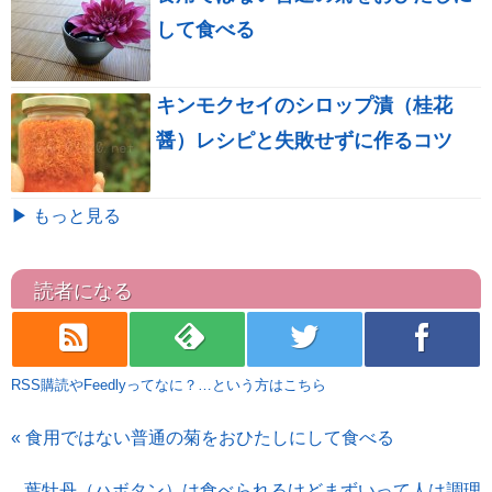
して食べる
キンモクセイのシロップ漬（桂花
醤）レシピと失敗せずに作るコツ
▶ もっと見る
読者になる
rss
feedly
twitter
facebook
RSS購読やFeedlyってなに？…という方はこちら
« 食用ではない普通の菊をおひたしにして食べる
葉牡丹（ハボタン）は食べられるけどまずいって人は調理