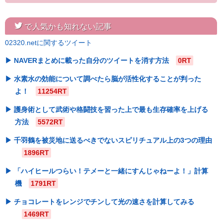
twitter
で人気かも知れない記事
02320.netに関するツイート
NAVERまとめに載った自分のツイートを消す方法
0RT
水素水の効能について調べたら脳が活性化することが判った
よ！
11254RT
護身術として武術や格闘技を習った上で最も生存確率を上げる
方法
5572RT
千羽鶴を被災地に送るべきでないスピリチュアル上の3つの理由
1896RT
「ハイヒールつらい！テメーと一緒にすんじゃねーよ！」計算
機
1791RT
チョコレートをレンジでチンして光の速さを計算してみる
1469RT