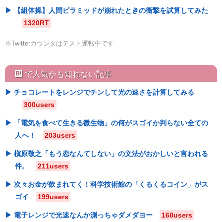
【組体操】人間ピラミッドが崩れたときの衝撃を試算してみた
1320RT
※Twitterカウンタはテスト運転中です
hatebu
で人気かも知れない記事
チョコレートをレンジでチンして光の速さを計算してみる
300users
「電気を食べて生きる微生物」の何がスゴイか判らない全ての
人へ！
203users
槇原敬之「もう恋なんてしない」の文法がおかしいと言われる
件。
211users
次々お金が飲まれてく！科学技術館の「くるくるコイン」がス
ゴイ
199users
電子レンジで光速なんか測っちゃダメダヨー
168users