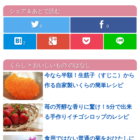
シェア＆あとで読む
twitter
facebook
0
0
hatebu
googleplus
pocket
line
2
くらし > おいしいもの のはなし
今なら半額！生筋子（すじこ）から
作る自家製いくらの簡単レシピ
苺の芳醇な香りに驚け！5分で出来
る手作りイチゴシロップのレシピ
食用ではない普通の菊をおひたしに