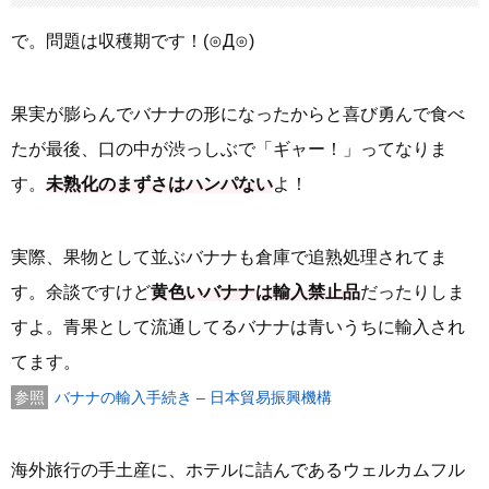
で。問題は収穫期です！(⊙Д⊙)
果実が膨らんでバナナの形になったからと喜び勇んで食べ
たが最後、口の中が渋っしぶで「ギャー！」ってなりま
す。
未熟化のまずさはハンパない
よ！
実際、果物として並ぶバナナも倉庫で追熟処理されてま
す。余談ですけど
黄色いバナナは輸入禁止品
だったりしま
すよ。青果として流通してるバナナは青いうちに輸入され
てます。
バナナの輸入手続き – 日本貿易振興機構
海外旅行の手土産に、ホテルに詰んであるウェルカムフル