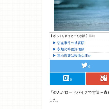
窃盗事件の被害額
衣類の時価評価額
車両盗難は軽微な罪か
twitter
0
hatebu
googleplus
0
「盗んだロードバイクで大阪～青森
した。