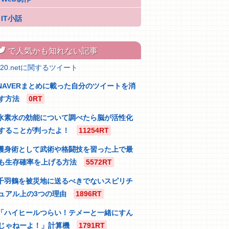
IT小話
itter
で人気かも知れない記事
320.netに関するツイート
NAVERまとめに載った自分のツイートを消
す方法
0RT
水素水の効能について調べたら脳が活性化
することが判ったよ！
11254RT
護身術として武術や格闘技を習った上で最
も生存確率を上げる方法
5572RT
千羽鶴を被災地に送るべきでないスピリチ
ュアル上の3つの理由
1896RT
「ハイヒールつらい！テメーと一緒にすん
じゃねーよ！」計算機
1791RT