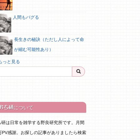
人間もバグる
長生きの秘訣（ただし人によって命
が縮む可能性あり）
 もっと見る
おち研
について
ち研は日常を雑学する野良研究所です。月間
0万PV感謝。お探しの記事がありましたら検索