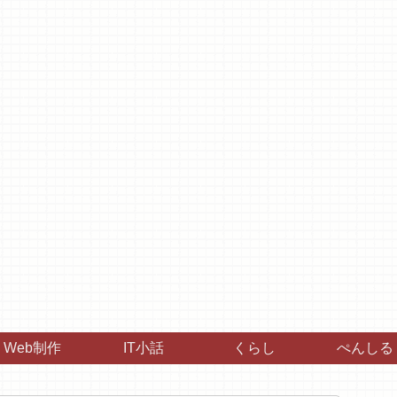
Web制作
IT小話
くらし
ぺんしる