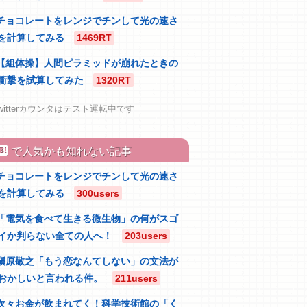
チョコレートをレンジでチンして光の速さ
を計算してみる
1469RT
【組体操】人間ピラミッドが崩れたときの
衝撃を試算してみた
1320RT
witterカウンタはテスト運転中です
atebu
で人気かも知れない記事
チョコレートをレンジでチンして光の速さ
を計算してみる
300users
「電気を食べて生きる微生物」の何がスゴ
イか判らない全ての人へ！
203users
槇原敬之「もう恋なんてしない」の文法が
おかしいと言われる件。
211users
次々お金が飲まれてく！科学技術館の「く