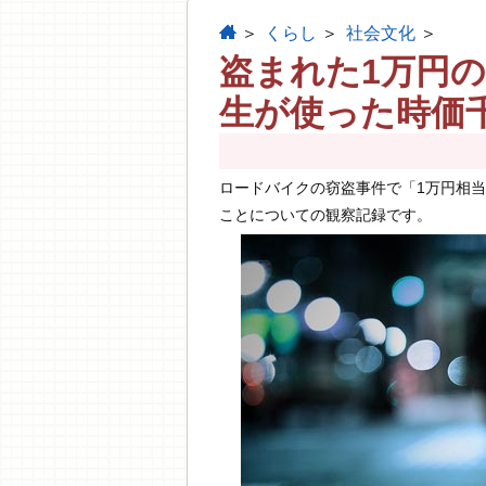
home
くらし
社会文化
盗まれた1万円
生が使った時価
ロードバイクの窃盗事件で「1万円相
ことについての観察記録です。