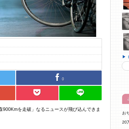
▶
facebook
0
pocket
line
900Kmを走破」なるニュースが飛び込んできま
お
2