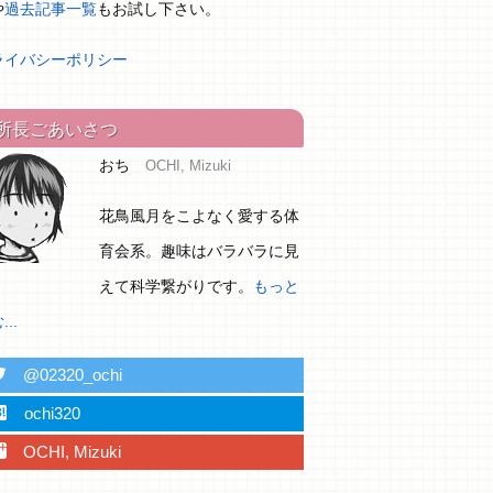
や
過去記事一覧
もお試し下さい。
ライバシーポリシー
所長ごあいさつ
おち
OCHI, Mizuki
花鳥風月をこよなく愛する体
育会系。趣味はバラバラに見
えて科学繋がりです。
もっと
..
ter
@02320_ochi
ebu
ochi320
plus
OCHI, Mizuki