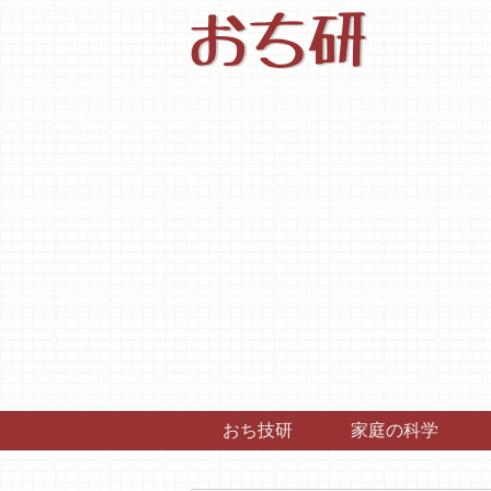
おち研
おち技研
家庭の科学