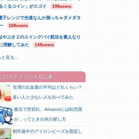
るくるコイン」がスゴイ
199users
電子レンジで光速なんか測っちゃダメダヨ
ー
168users
はやぶさ２のスイングバイ航法を素人なり
に理解してみた
149users
と見る...
このカテゴリの人気記事
生理の出血量の平均はどれくらい？
多い人と少ない人を比べてみた
書店で売切れ、Amazonには転売屋
が…ってときの本の探し方
制作途中のアイロンビーズを固定し