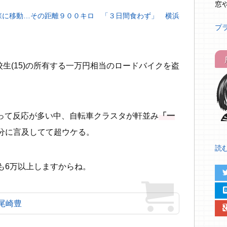
窓
森に移動…その距離９００キロ 「３日間食わず」 横浜
プ
校生(15)の所有する一万円相当のロードバイクを盗
。
ごい」って反応が多い中、自転車クラスタが軒並み
「一
分に言及してて超ウケる。
読む.
も6万以上しますからね。
twit
hat
 尾崎豊
google