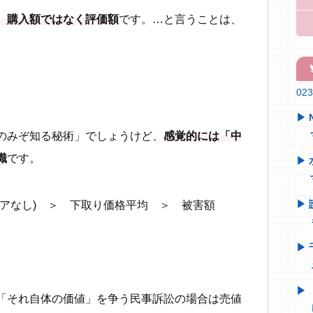
、購入額ではなく評価額
です。…と言うことは、
。
tw
02
のみぞ知る秘術」でしょうけど、
感覚的には「中
識
です。
ミアなし) ＞ 下取り価格平均 ＞ 被害額
「それ自体の価値」を争う民事訴訟の場合は売値