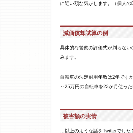
に近い額な気がします。（個人の
減価償却試算の例
具体的な警察の評価式が判らない
みます。
自転車の法定耐用年数は2年ですか
～25万円の自転車を23か月使っ
被害額の実情
…以上のような話をTwitterで