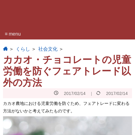
≡ menu
home
くらし
社会文化
カカオ・チョコレートの児童
労働を防ぐフェアトレード以
外の方法
2017/02/14
2017/02/14
カカオ農地における児童労働を防ぐため、フェアトレードに変わる
方法がないかと考えてみたものです。