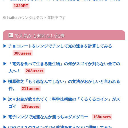
1320RT
※Twitterカウンタはテスト運転中です
hatebu
で人気かも知れない記事
チョコレートをレンジでチンして光の速さを計算してみる
300users
「電気を食べて生きる微生物」の何がスゴイか判らない全ての
人へ！
203users
槇原敬之「もう恋なんてしない」の文法がおかしいと言われる
件。
211users
次々お金が飲まれてく！科学技術館の「くるくるコイン」がス
ゴイ
199users
電子レンジで光速なんか測っちゃダメダヨー
168users
はやぶさ２のスイングバイ航法を素人なりに理解してみた