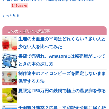
149users
もっと見る...
このカテゴリの人気記事
生理の出血量の平均はどれくらい？多い人と
少ない人を比べてみた
書店で売切れ、Amazonには転売屋が…って
ときの本の探し方
制作途中のアイロンビーズを固定しないまま
保管する方法
夏限定!150万円の鉄鍋で極上の温泉卵を作る
千羽鶴は迷惑？広島・平和記念公園に届く折