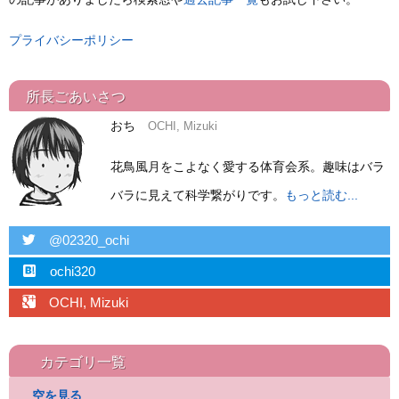
プライバシーポリシー
所長ごあいさつ
おち
OCHI, Mizuki
花鳥風月をこよなく愛する体育会系。趣味はバラ
バラに見えて科学繋がりです。
もっと読む...
twitter
@02320_ochi
hatebu
ochi320
googleplus
OCHI, Mizuki
カテゴリ一覧
空を見る