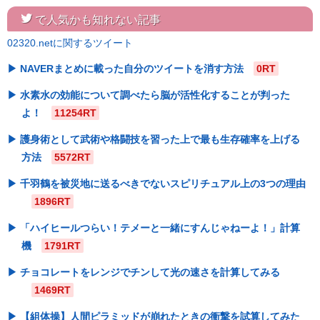
twitter
で人気かも知れない記事
02320.netに関するツイート
NAVERまとめに載った自分のツイートを消す方法
0RT
水素水の効能について調べたら脳が活性化することが判った
よ！
11254RT
護身術として武術や格闘技を習った上で最も生存確率を上げる
方法
5572RT
千羽鶴を被災地に送るべきでないスピリチュアル上の3つの理由
1896RT
「ハイヒールつらい！テメーと一緒にすんじゃねーよ！」計算
機
1791RT
チョコレートをレンジでチンして光の速さを計算してみる
1469RT
【組体操】人間ピラミッドが崩れたときの衝撃を試算してみた