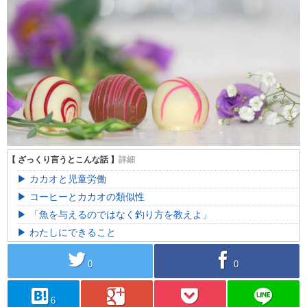
カカオと児童労働
コーヒーとカカオの類似性
「魚を与えるのではなく釣り方を教えよ」
わたしにできること
twitter
facebook
0
0
hatebu
googleplus
pocket
line
6