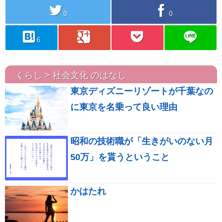
twitter
facebook
0
0
hatebu
googleplus
pocket
line
6
くらし > 社会文化 のはなし
東京ディズニーリゾートが千葉なの
に東京を名乗って良い理由
昭和の技術職が「生きがいのない月
50万」を貰うということ
かはたれ