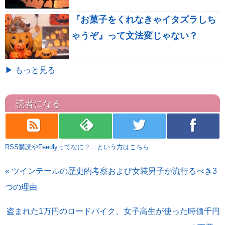
『お菓子をくれなきゃイタズラしち
ゃうぞ』って文法変じゃない？
▶ もっと見る
読者になる
rss
feedly
twitter
facebook
RSS購読やFeedlyってなに？…という方はこちら
« ツインテールの歴史的考察および女装男子が流行るべき3
つの理由
盗まれた1万円のロードバイク、女子高生が使った時価千円