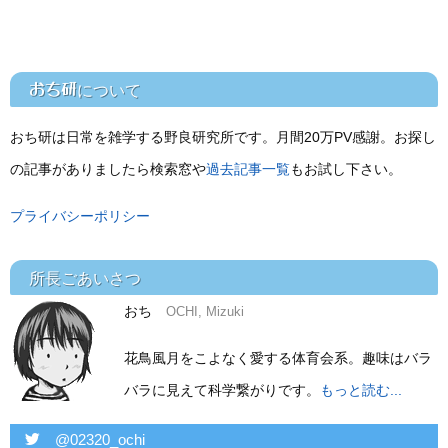
おち研
について
おち研は日常を雑学する野良研究所です。月間20万PV感謝。お探し
の記事がありましたら検索窓や
過去記事一覧
もお試し下さい。
プライバシーポリシー
所長ごあいさつ
おち
OCHI, Mizuki
花鳥風月をこよなく愛する体育会系。趣味はバラ
バラに見えて科学繋がりです。
もっと読む...
twitter
@02320_ochi