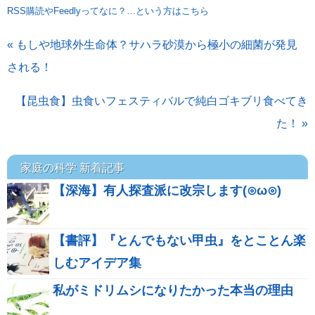
RSS購読やFeedlyってなに？…という方はこちら
« もしや地球外生命体？サハラ砂漠から極小の細菌が発見
される！
【昆虫食】虫食いフェスティバルで純白ゴキブリ食べてき
た！ »
家庭の科学 新着記事
【深海】有人探査派に改宗します(⊙ω⊙)
【書評】『とんでもない甲虫』をとことん楽
しむアイデア集
私がミドリムシになりたかった本当の理由