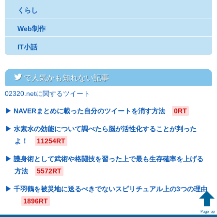
くらし
Web制作
IT小話
twitter
で人気かも知れない記事
02320.netに関するツイート
NAVERまとめに載った自分のツイートを消す方法
0RT
水素水の効能について調べたら脳が活性化することが判った
よ！
11254RT
護身術として武術や格闘技を習った上で最も生存確率を上げる
方法
5572RT
千羽鶴を被災地に送るべきでないスピリチュアル上の3つの理由
1896RT