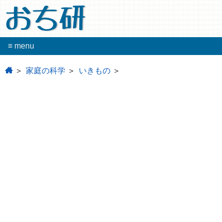
おち研
≡ menu
home
家庭の科学
いきもの