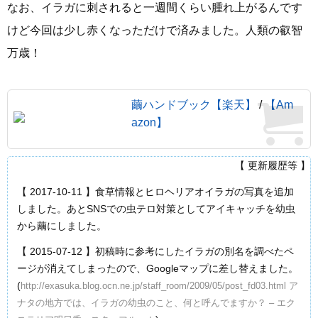
なお、イラガに刺されると一週間くらい腫れ上がるんです
けど今回は少し赤くなっただけで済みました。人類の叡智
万歳！
繭ハンドブック【楽天】
/
【Am
azon】
【 更新履歴等 】
【 2017-10-11 】食草情報とヒロヘリアオイラガの写真を追加
しました。あとSNSでの虫テロ対策としてアイキャッチを幼虫
から繭にしました。
【 2015-07-12 】初稿時に参考にしたイラガの別名を調べたペ
ージが消えてしまったので、Googleマップに差し替えました。
(
http://exasuka.blog.ocn.ne.jp/staff_room/2009/05/post_fd03.html ア
ナタの地方では、イラガの幼虫のこと、何と呼んでますか？ – エク