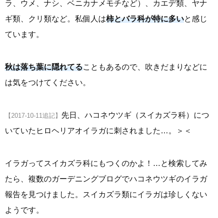
ラ、ウメ、ナシ、ベニカナメモチなど）、カエデ類、ヤナ
ギ類、クリ類など。私個人は
柿とバラ科が特に多い
と感じ
ています。
秋は落ち葉に隠れてる
こともあるので、吹きだまりなどに
は気をつけてください。
先日、ハコネウツギ（スイカズラ科）につ
【2017-10-11追記】
いていたヒロヘリアオイラガに刺されました…。＞＜
イラガってスイカズラ科にもつくのかよ！…と検索してみ
たら、複数のガーデニングブログでハコネウツギのイラガ
報告を見つけました。スイカズラ類にイラガは珍しくない
ようです。