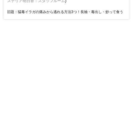
)
ステリア明日香：スタッフルーム
旧題：猛毒イラガの痛みから逃れる方法3つ！長袖・毒出し・炒って食う