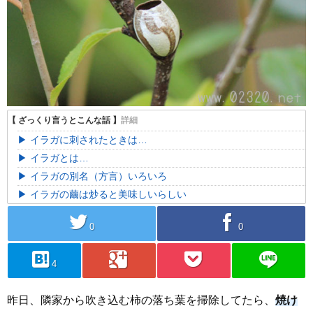
イラガに刺されたときは…
イラガとは…
イラガの別名（方言）いろいろ
イラガの繭は炒ると美味しいらしい
twitter
facebook
0
0
hatebu
googleplus
pocket
line
4
昨日、隣家から吹き込む柿の落ち葉を掃除してたら、
焼け