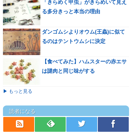
「きらめく甲虫」がきらめいて見え
る多分きっと本当の理由
ダンゴムシよりオウム(王蟲)に似て
るのはテントウムシに決定
【食べてみた】ハムスターの赤エサ
は謎肉と同じ味がする
▶ もっと見る
読者になる
rss
feedly
twitter
facebook