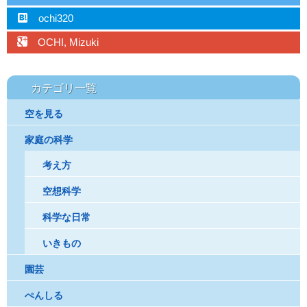
hatebu
ochi320
googleplus
OCHI, Mizuki
カテゴリ一覧
空を見る
家庭の科学
考え方
空想科学
科学な日常
いきもの
園芸
ぺんしる