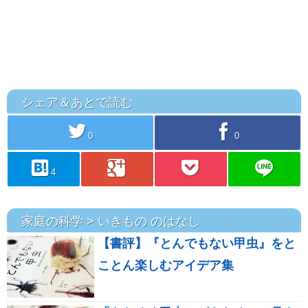
シェア＆あとで読む
twitter
facebook
0
0
hatebu
googleplus
pocket
line
4
家庭の科学 > いきもの のはなし
【書評】『とんでもない甲虫』をと
ことん楽しむアイデア集