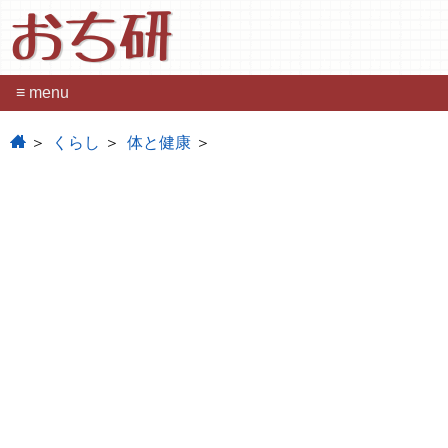
おち研
≡ menu
home
くらし
体と健康