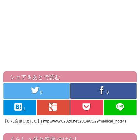
シェア＆あとで読む
twitter
facebook
0
0
hatebu
googleplus
pocket
line
1
【URL変更しました】( http://www.02320.net/2014/05/29/medical_note/ )
くらし > 体と健康 のはなし