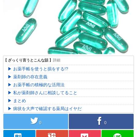
お薬手帳を使うと損をする!?
薬剤師の存在意義
お薬手帳の積極的な活用法
私が薬剤師さんに相談してること
まとめ
病状を大声で確認する薬局はイヤだ
twitter
facebook
0
0
hatebu
googleplus
pocket
line