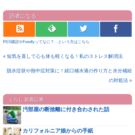
読者になる
rss
feedly
twitter
facebook
RSS購読やFeedlyってなに？…という方はこちら
« 短気を直して心も体も軽くなる！私のストレス解消法
脱水症状や熱中症対策に！経口補水液の作り方と水分補給
の対処法 »
くらし 新着記事
汚部屋の断捨離に付き合わされた話
カリフォルニア娘からの手紙