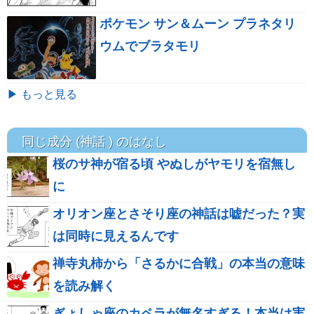
ポケモン サン＆ムーン プラネタリ
ウムでブラタモリ
▶ もっと見る
同じ成分 (神話 ) のはなし
桜のサ神が宿る頃 やぬしがヤモリを宿無し
に
オリオン座とさそり座の神話は嘘だった？実
は同時に見えるんです
禅寺丸柿から「さるかに合戦」の本当の意味
を読み解く
ぎょしゃ座のカペラが無名すぎる！本当は実