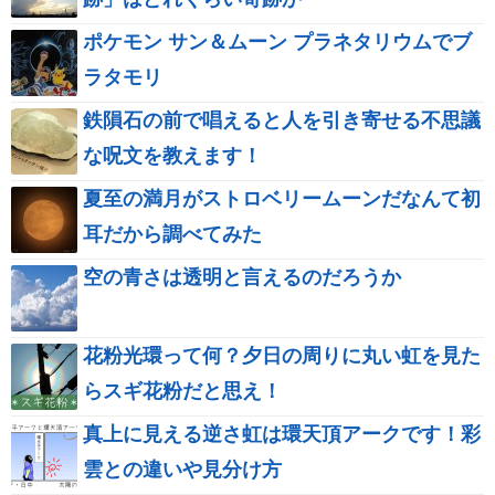
ポケモン サン＆ムーン プラネタリウムでブ
ラタモリ
鉄隕石の前で唱えると人を引き寄せる不思議
な呪文を教えます！
夏至の満月がストロベリームーンだなんて初
耳だから調べてみた
空の青さは透明と言えるのだろうか
花粉光環って何？夕日の周りに丸い虹を見た
らスギ花粉だと思え！
真上に見える逆さ虹は環天頂アークです！彩
雲との違いや見分け方