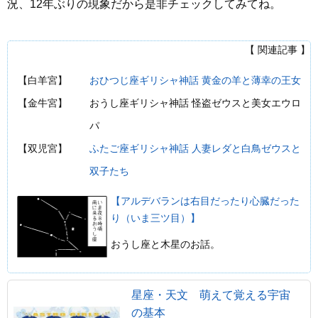
況、12年ぶりの現象だから是非チェックしてみてね。
【 関連記事 】
【白羊宮】
おひつじ座ギリシャ神話 黄金の羊と薄幸の王女
【金牛宮】
おうし座ギリシャ神話 怪盗ゼウスと美女エウロ
パ
【双児宮】
ふたご座ギリシャ神話 人妻レダと白鳥ゼウスと
双子たち
【アルデバランは右目だったり心臓だった
り（いま三ツ目）】
おうし座と木星のお話。
星座・天文 萌えて覚える宇宙
の基本