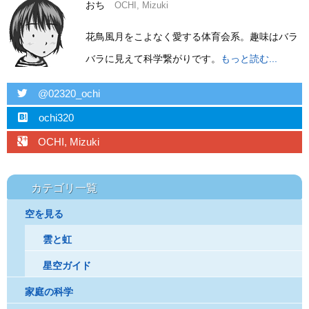
おち
OCHI, Mizuki
花鳥風月をこよなく愛する体育会系。趣味はバラ
バラに見えて科学繋がりです。
もっと読む...
twitter
@02320_ochi
hatebu
ochi320
googleplus
OCHI, Mizuki
カテゴリ一覧
空を見る
雲と虹
星空ガイド
家庭の科学