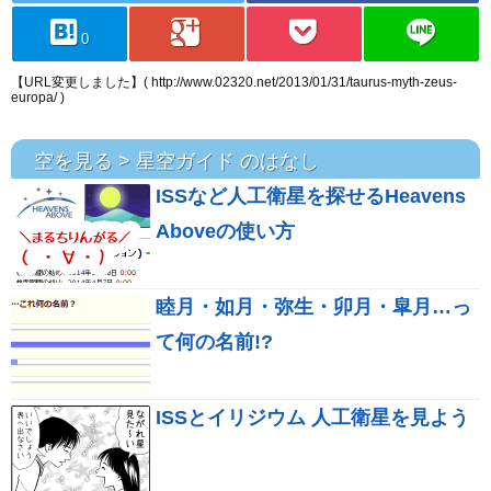
hatebu
googleplus
pocket
line
0
【URL変更しました】( http://www.02320.net/2013/01/31/taurus-myth-zeus-
europa/ )
空を見る > 星空ガイド のはなし
ISSなど人工衛星を探せるHeavens
Aboveの使い方
睦月・如月・弥生・卯月・皐月…っ
て何の名前!?
ISSとイリジウム 人工衛星を見よう