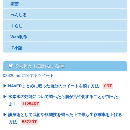
園芸
ぺんしる
くらし
Web制作
IT小話
twitter
で人気かも知れない記事
02320.netに関するツイート
NAVERまとめに載った自分のツイートを消す方法
0RT
水素水の効能について調べたら脳が活性化することが判った
よ！
11254RT
護身術として武術や格闘技を習った上で最も生存確率を上げる
方法
5572RT