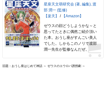
星座天文萌研究会 (著, 編集), 渡
部 潤一 (監修)
【楽天】
/
【Amazon】
ゼウスの顔どうしようかな～と
思ってたときに偶然ご紹介頂い
た本。おうし座がすんごい美人
でした。しかもこのノリで渡部
潤一先生が監修なんだぜ。
旧題：おうし座はじめて神話 ～ ゼウスのエウロパ誘拐劇 ～