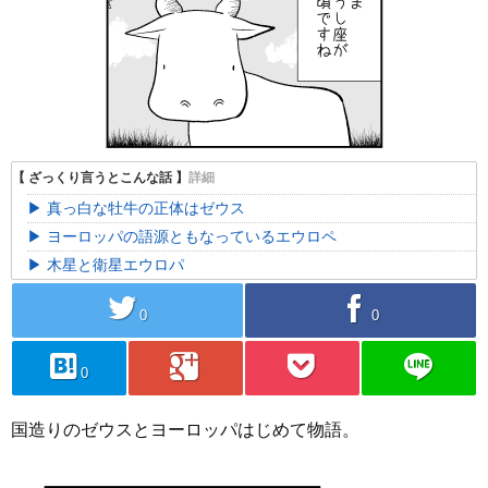
真っ白な牡牛の正体はゼウス
ヨーロッパの語源ともなっているエウロペ
木星と衛星エウロパ
twitter
facebook
0
0
hatebu
googleplus
pocket
line
0
国造りのゼウスとヨーロッパはじめて物語。