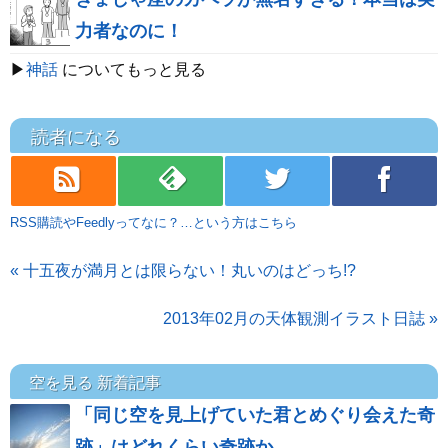
力者なのに！
▶
神話
についてもっと見る
読者になる
rss
feedly
twitter
facebook
RSS購読やFeedlyってなに？…という方はこちら
« 十五夜が満月とは限らない！丸いのはどっち!?
2013年02月の天体観測イラスト日誌 »
空を見る 新着記事
「同じ空を見上げていた君とめぐり会えた奇
跡」はどれくらい奇跡か