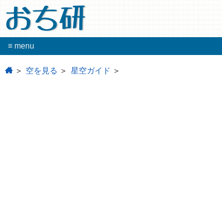
おち研
≡ menu
home
空を見る
星空ガイド