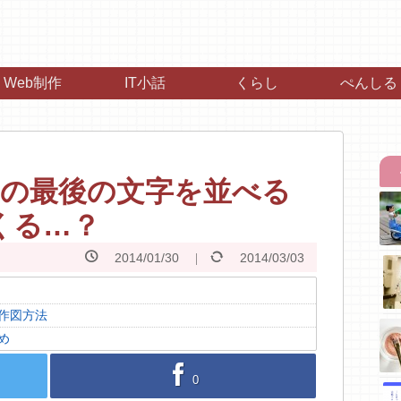
Web制作
IT小話
くらし
ぺんしる
名の最後の文字を並べる
くる…？
2014/01/30
2014/03/03
作図方法
め
facebook
0