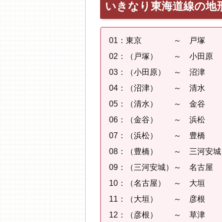
いきなり東海道線の地
01：東京 ～ 戸塚 【
02：（戸塚） ～ 小田原 
03：（小田原） ～ 沼津 
04：（沼津） ～ 清水 
05：（清水） ～ 金谷 
06：（金谷） ～ 浜松 
07：（浜松） ～ 豊橋 
08：（豊橋） ～ 三河安城
09：（三河安城）～ 名古屋
10：（名古屋） ～ 大垣 
11：（大垣） ～ 彦根 
12：（彦根） ～ 草津 