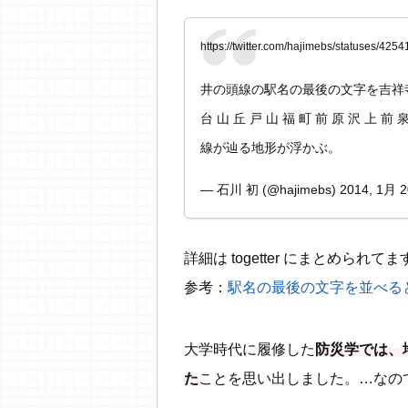
https://twitter.com/hajimebs/statuses/4
井の頭線の駅名の最後の文字を吉祥
台 山 丘 戸 山 福 町 前 原 沢 
線が辿る地形が浮かぶ。
— 石川 初 (@hajimebs) 2014, 1月 2
詳細は togetter にまとめられてま
参考：
駅名の最後の文字を並べる
大学時代に履修した
防災学では、
た
ことを思い出しました。…なの