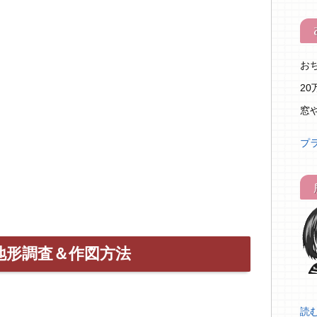
お
2
窓
プ
地形調査＆作図方法
読む.