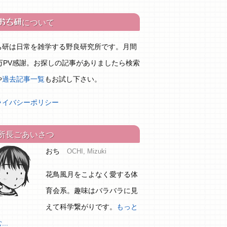
おち研
について
ち研は日常を雑学する野良研究所です。月間
0万PV感謝。お探しの記事がありましたら検索
や
過去記事一覧
もお試し下さい。
ライバシーポリシー
所長ごあいさつ
おち
OCHI, Mizuki
花鳥風月をこよなく愛する体
育会系。趣味はバラバラに見
えて科学繋がりです。
もっと
..