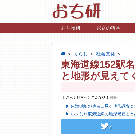
おち研
おち技研
家庭の科学
home
くらし
社会文化
東海道線152駅
と地形が見えて
東海道線の地名に見る地形調査＆
いきなり東海道線の地形考察まと
twitter
0