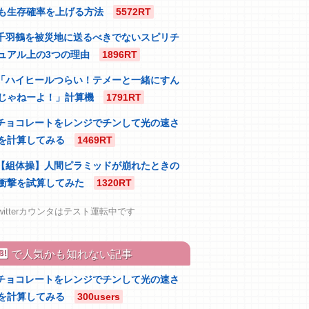
も生存確率を上げる方法
5572RT
千羽鶴を被災地に送るべきでないスピリチ
ュアル上の3つの理由
1896RT
「ハイヒールつらい！テメーと一緒にすん
じゃねーよ！」計算機
1791RT
チョコレートをレンジでチンして光の速さ
を計算してみる
1469RT
【組体操】人間ピラミッドが崩れたときの
衝撃を試算してみた
1320RT
witterカウンタはテスト運転中です
atebu
で人気かも知れない記事
チョコレートをレンジでチンして光の速さ
を計算してみる
300users