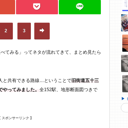
pocket
line
arrow-right
2
3
字を並べてみる」ってネタが流れてきて、まとめ見たら
人と共有できる路線…ということで
旧街道五十三
でやってみました。
全152駅、地形断面図つきで
▶