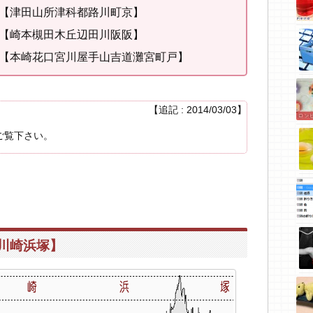
 【津田山所津科都路川町京】
【崎本槻田木丘辺田川阪阪】
【本崎花口宮川屋手山吉道灘宮町戸】
【追記 : 2014/03/03】
ご覧下さい。
川崎浜塚】