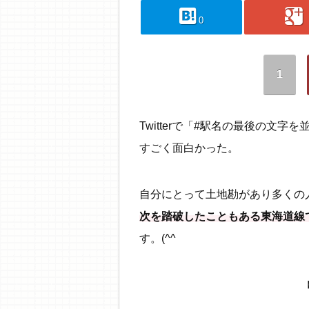
hatebu
googleplus
0
1
Twitterで「#駅名の最後の文
すごく面白かった。
自分にとって土地勘があり多くの
次を踏破したこともある東海道線
す。(^^