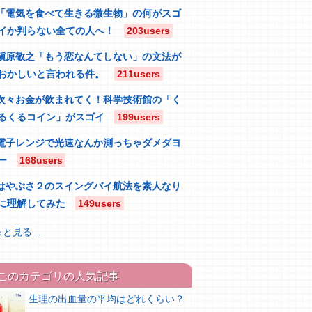
「電気を食べて生きる微生物」の何がスゴ
イか判らない全ての人へ！
203users
槇原敬之「もう恋なんてしない」の文法が
おかしいと言われる件。
211users
次々お金が飲まれてく！科学技術館の「く
るくるコイン」がスゴイ
199users
電子レンジで光速なんか測っちゃダメダヨ
ー
168users
はやぶさ２のスイングバイ航法を素人なり
に理解してみた
149users
と見る...
このカテゴリの人気記事
生理の出血量の平均はどれくらい？