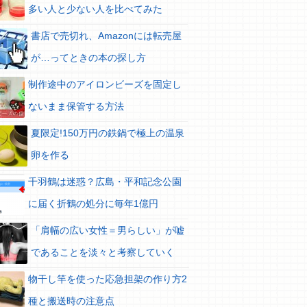
多い人と少ない人を比べてみた
書店で売切れ、Amazonには転売屋
が…ってときの本の探し方
制作途中のアイロンビーズを固定し
ないまま保管する方法
夏限定!150万円の鉄鍋で極上の温泉
卵を作る
千羽鶴は迷惑？広島・平和記念公園
に届く折鶴の処分に毎年1億円
「肩幅の広い女性＝男らしい」が嘘
であることを淡々と考察していく
物干し竿を使った応急担架の作り方2
種と搬送時の注意点