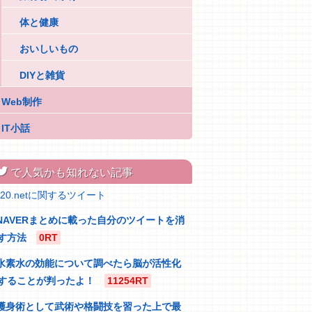
体と健康
おいしいもの
DIYと雑貨
Web制作
IT小話
itter
で人気かも知れない記事
320.netに関するツイート
NAVERまとめに載った自分のツイートを消
す方法
0RT
水素水の効能について調べたら脳が活性化
することが判ったよ！
11254RT
護身術として武術や格闘技を習った上で最