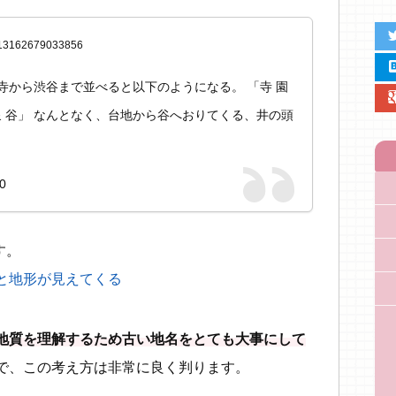
twit
25413162679033856
hat
寺から渋谷まで並べると以下のようになる。 「寺 園
google
上 前 泉 谷」 なんとなく、台地から谷へおりてくる、井の頭
0
す。
と地形が見えてくる
地質を理解するため古い地名をとても大事にして
で、この考え方は非常に良く判ります。