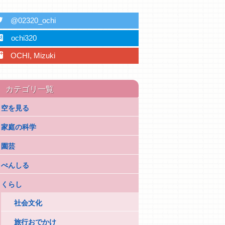
ter
@02320_ochi
ebu
ochi320
plus
OCHI, Mizuki
カテゴリ一覧
空を見る
家庭の科学
園芸
ぺんしる
くらし
社会文化
旅行おでかけ