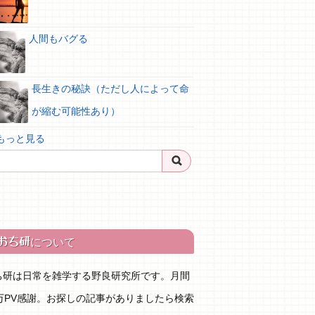
人間もバグる
長生きの秘訣（ただし人によって命
が縮む可能性あり）
 もっと見る
おち研
について
ち研は日常を雑学する野良研究所です。月間
0万PV感謝。お探しの記事がありましたら検索