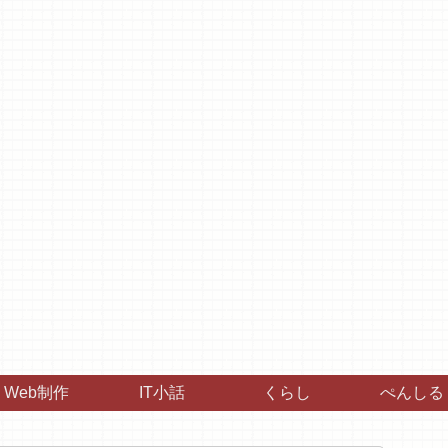
Web制作
IT小話
くらし
ぺんしる