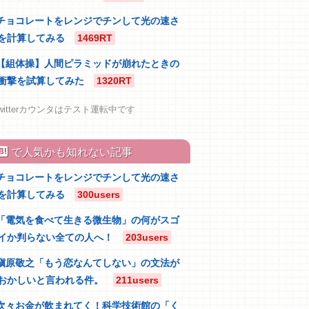
チョコレートをレンジでチンして光の速さ
を計算してみる
1469RT
【組体操】人間ピラミッドが崩れたときの
衝撃を試算してみた
1320RT
witterカウンタはテスト運転中です
atebu
で人気かも知れない記事
チョコレートをレンジでチンして光の速さ
を計算してみる
300users
「電気を食べて生きる微生物」の何がスゴ
イか判らない全ての人へ！
203users
槇原敬之「もう恋なんてしない」の文法が
おかしいと言われる件。
211users
次々お金が飲まれてく！科学技術館の「く