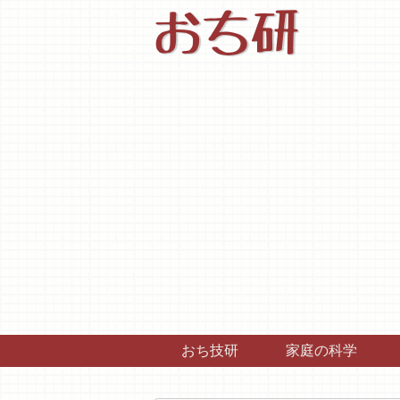
おち研
おち技研
家庭の科学