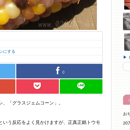
ンにする
▶
facebook
0
pocket
line
シ、「グラスジェムコーン」。
お
という反応をよく見かけますが、正真正銘トウモ
2