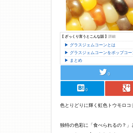
グラスジェムコーンとは
グラスジェムコーンをポップコー
まとめ
twitter
0
hatebu
googleplus
0
色とりどりに輝く虹色トウモロコ
独特の色彩に「食べられるの？」