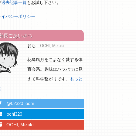
や
過去記事一覧
もお試し下さい。
ライバシーポリシー
所長ごあいさつ
おち
OCHI, Mizuki
花鳥風月をこよなく愛する体
育会系。趣味はバラバラに見
えて科学繋がりです。
もっと
..
ter
@02320_ochi
ebu
ochi320
plus
OCHI, Mizuki