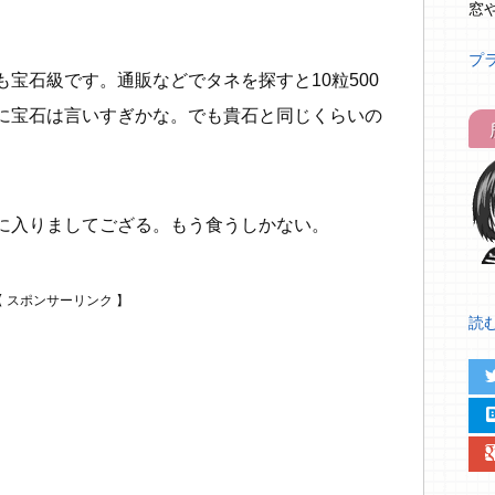
窓
プ
宝石級です。通販などでタネを探すと10粒500
に宝石は言いすぎかな。でも貴石と同じくらいの
に入りましてござる。もう食うしかない。
読む.
twit
hat
google