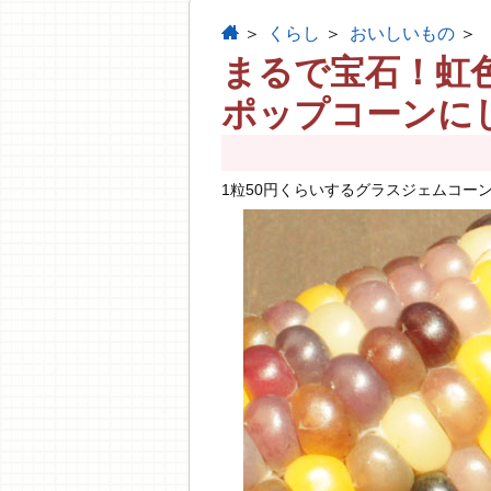
home
くらし
おいしいもの
まるで宝石！虹
ポップコーンに
1粒50円くらいするグラスジェムコー