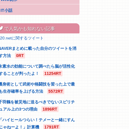
IT小話
itter
で人気かも知れない記事
320.netに関するツイート
NAVERまとめに載った自分のツイートを消
す方法
0RT
水素水の効能について調べたら脳が活性化
することが判ったよ！
11254RT
護身術として武術や格闘技を習った上で最
も生存確率を上げる方法
5572RT
千羽鶴を被災地に送るべきでないスピリチ
ュアル上の3つの理由
1896RT
「ハイヒールつらい！テメーと一緒にすん
じゃねーよ！」計算機
1791RT