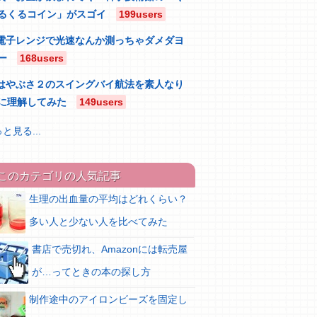
るくるコイン」がスゴイ
199users
電子レンジで光速なんか測っちゃダメダヨ
ー
168users
はやぶさ２のスイングバイ航法を素人なり
に理解してみた
149users
と見る...
このカテゴリの人気記事
生理の出血量の平均はどれくらい？
多い人と少ない人を比べてみた
書店で売切れ、Amazonには転売屋
が…ってときの本の探し方
制作途中のアイロンビーズを固定し