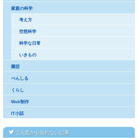
家庭の科学
考え方
空想科学
科学な日常
いきもの
園芸
ぺんしる
くらし
Web制作
IT小話
twitter
で人気かも知れない記事