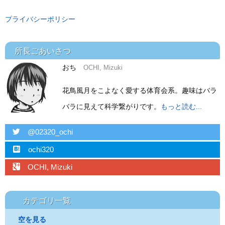
プライバシーポリシー
所長ごあいさつ
おち
OCHI, Mizuki
花鳥風月をこよなく愛する体育会系。趣味はバラ
バラに見えて科学繋がりです。
もっと読む...
twitter
@02320_ochi
hatebu
ochi320
googleplus
OCHI, Mizuki
カテゴリ一覧
空を見る