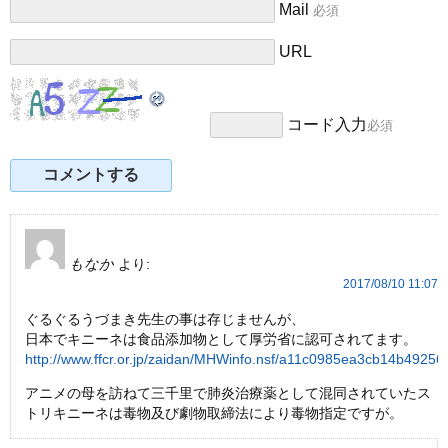
Mail
必須
URL
コード入力
必須
もなか
より:
2017/08/10 11:07
ぐるぐるうづまき先生の事は存じませんが、
日本でキニーネは食品添加物として厚労省に認可されてます。
http://www.ffcr.or.jp/zaidan/MHWinfo.nsf/a11c0985ea3cb14b49
アニメの母を訪ねて三千里で肺炎治療薬として混同されていたス
トリキニーネは毒物及び劇物取締法により毒物指定ですが。