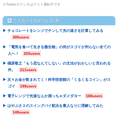
※Twitterカウンタはテスト運転中です
hatebu
で人気かも知れない記事
チョコレートをレンジでチンして光の速さを計算してみる
300users
「電気を食べて生きる微生物」の何がスゴイか判らない全ての
人へ！
203users
槇原敬之「もう恋なんてしない」の文法がおかしいと言われる
件。
211users
次々お金が飲まれてく！科学技術館の「くるくるコイン」がス
ゴイ
199users
電子レンジで光速なんか測っちゃダメダヨー
168users
はやぶさ２のスイングバイ航法を素人なりに理解してみた
149users