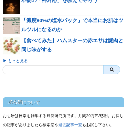
本物の「神対応」を教えてやろう
「濃度80%の塩水パック」で本当にお肌はツ
ルツルになるのか
【食べてみた】ハムスターの赤エサは謎肉と
同じ味がする
▶ もっと見る
おち研
について
おち研は日常を雑学する野良研究所です。月間20万PV感謝。お探し
の記事がありましたら検索窓や
過去記事一覧
もお試し下さい。