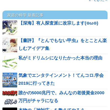
家庭の科学 新着記事
【深海】有人探査派に改宗します(⊙ω⊙)
【書評】『とんでもない甲虫』をとことん楽
しむアイデア集
私がミドリムシになりたかった本当の理由
気象でエンタテインメント！てんコロ.学会
2019に行ってきた
誰かの5000兆円で、みんなの老後資金2000
万円がチャラになる