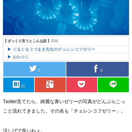
ぐるぐるうづまき先生のチェレンコフゼリー
おわりに
twitter
facebook
0
0
hatebu
googleplus
pocket
line
15
Twitter見てたら、綺麗な青いゼリーの写真がどんぶらこっ
こと流れてきました。その名も「チェレンコフゼリー」。
涼しげで良いねぇ。