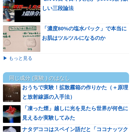
しい三段論法
「濃度80%の塩水パック」で本当に
お肌はツルツルになるのか
▶ もっと見る
同じ成分 (実験 ) のはなし
おうちで実験！拡散霧箱の作りかた（＋原理
と放射線源の入手法）
「凍った煙」越しに光を見たら世界が何色に
見えるか実験してみた
ナタデココはスペイン語だと「ココナッツク