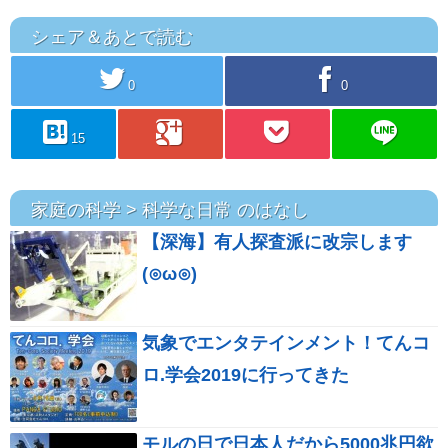
シェア＆あとで読む
twitter
facebook
0
0
hatebu
googleplus
pocket
line
15
家庭の科学 > 科学な日常 のはなし
【深海】有人探査派に改宗します
(⊙ω⊙)
気象でエンタテインメント！てんコ
ロ.学会2019に行ってきた
モルの日で日本人だから5000兆円欲