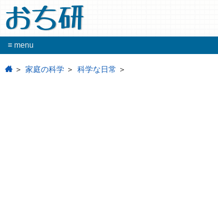
おち研
≡ menu
home
家庭の科学
科学な日常