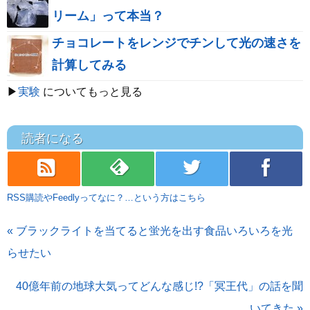
リーム」って本当？
チョコレートをレンジでチンして光の速さを
計算してみる
▶
実験
についてもっと見る
読者になる
rss
feedly
twitter
facebook
RSS購読やFeedlyってなに？…という方はこちら
« ブラックライトを当てると蛍光を出す食品いろいろを光
らせたい
40億年前の地球大気ってどんな感じ!?「冥王代」の話を聞
いてきた »