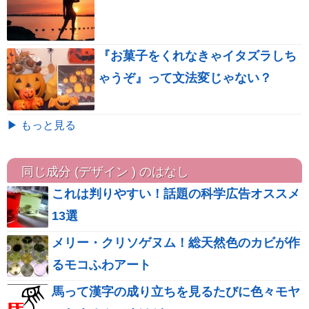
『お菓子をくれなきゃイタズラしち
ゃうぞ』って文法変じゃない？
▶ もっと見る
同じ成分 (デザイン ) のはなし
これは判りやすい！話題の科学広告オススメ
13選
メリー・クリソゲヌム！総天然色のカビが作
るモコふわアート
馬って漢字の成り立ちを見るたびに色々モヤ