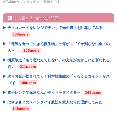
※Twitterカウンタはテスト運転中です
hatebu
で人気かも知れない記事
チョコレートをレンジでチンして光の速さを計算してみる
300users
「電気を食べて生きる微生物」の何がスゴイか判らない全ての
人へ！
203users
槇原敬之「もう恋なんてしない」の文法がおかしいと言われる
件。
211users
次々お金が飲まれてく！科学技術館の「くるくるコイン」がス
ゴイ
199users
電子レンジで光速なんか測っちゃダメダヨー
168users
はやぶさ２のスイングバイ航法を素人なりに理解してみた
149users