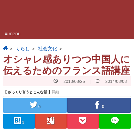
≡ menu
home
くらし
社会文化
オシャレ感ありつつ中国人に
伝えるためのフランス語講座
2013/08/25
2014/03/03
twitter
facebook
0
0
hatebu
googleplus
pocket
line
1