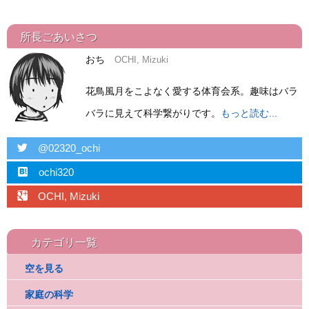
所長ごあいさつ
おち
OCHI, Mizuki
花鳥風月をこよなく愛する体育会系。趣味はバラ
バラに見えて科学繋がりです。
もっと読む...
twitter
@02320_ochi
hatebu
ochi320
googleplus
OCHI, Mizuki
カテゴリ一覧
空を見る
家庭の科学