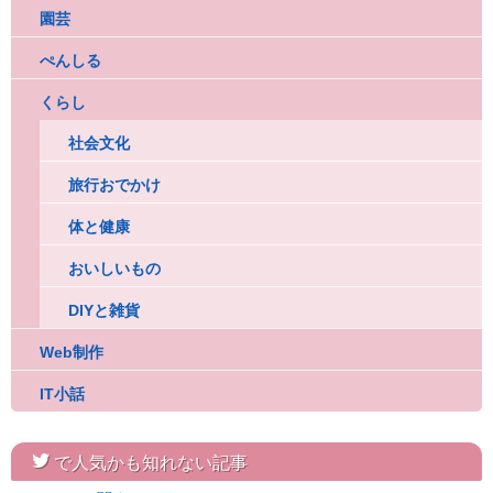
園芸
ぺんしる
くらし
社会文化
旅行おでかけ
体と健康
おいしいもの
DIYと雑貨
Web制作
IT小話
twitter
で人気かも知れない記事