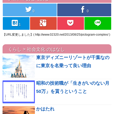
twitter
facebook
0
0
hatebu
googleplus
pocket
line
1
【URL変更しました】( http://www.02320.net/2013/08/25/pictogram-complex/ )
くらし > 社会文化 のはなし
東京ディズニーリゾートが千葉なの
に東京を名乗って良い理由
昭和の技術職が「生きがいのない月
50万」を貰うということ
かはたれ