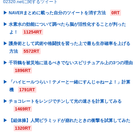
02320.netに関するツイート
NAVERまとめに載った自分のツイートを消す方法
0RT
水素水の効能について調べたら脳が活性化することが判った
よ！
11254RT
護身術として武術や格闘技を習った上で最も生存確率を上げる
方法
5572RT
千羽鶴を被災地に送るべきでないスピリチュアル上の3つの理由
1896RT
「ハイヒールつらい！テメーと一緒にすんじゃねーよ！」計算
機
1791RT
チョコレートをレンジでチンして光の速さを計算してみる
1469RT
【組体操】人間ピラミッドが崩れたときの衝撃を試算してみた
1320RT