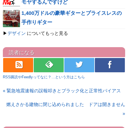
モヤするんですけど
1,400万ドルの豪華ギターとプライスレスの
手作りギター
▶
デザイン
についてもっと見る
読者になる
rss
feedly
twitter
facebook
RSS購読やFeedlyってなに？…という方はこちら
« 緊急地震速報の誤報叩きとブラック化と正常性バイアス
燃えさかる建物に閉じ込められました ドアは開きません
»