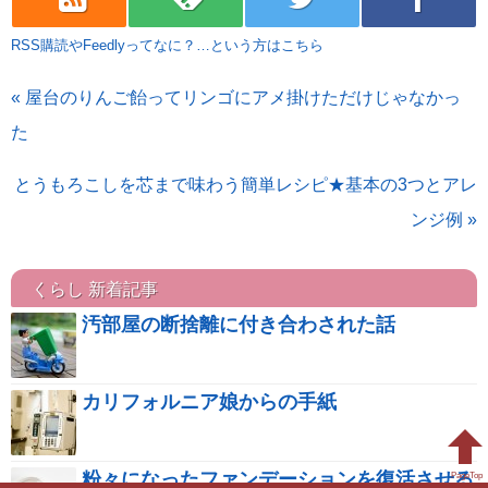
RSS購読やFeedlyってなに？…という方はこちら
« 屋台のりんご飴ってリンゴにアメ掛けただけじゃなかっ
た
とうもろこしを芯まで味わう簡単レシピ★基本の3つとアレ
ンジ例 »
くらし 新着記事
汚部屋の断捨離に付き合わされた話
カリフォルニア娘からの手紙
粉々になったファンデーションを復活させる