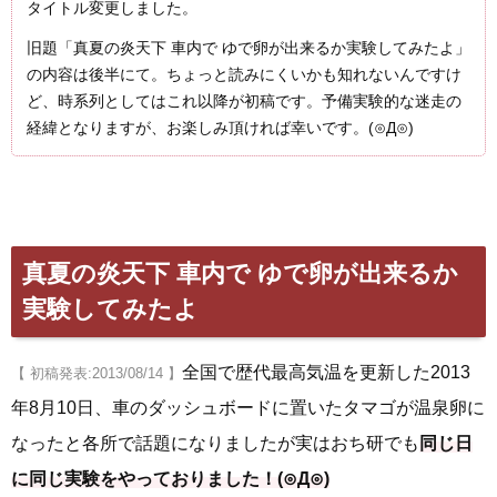
タイトル変更しました。
旧題「真夏の炎天下 車内で ゆで卵が出来るか実験してみたよ」
の内容は後半にて。ちょっと読みにくいかも知れないんですけ
ど、時系列としてはこれ以降が初稿です。予備実験的な迷走の
経緯となりますが、お楽しみ頂ければ幸いです。(⊙Д⊙)
真夏の炎天下 車内で ゆで卵が出来るか
実験してみたよ
全国で歴代最高気温を更新した2013
【 初稿発表:2013/08/14 】
年8月10日、車のダッシュボードに置いたタマゴが温泉卵に
なったと各所で話題になりましたが実はおち研でも
同じ日
に同じ実験をやっておりました！(⊙Д⊙)