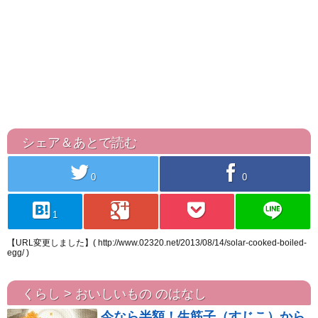
シェア＆あとで読む
twitter
facebook
0
0
hatebu
googleplus
pocket
line
1
【URL変更しました】( http://www.02320.net/2013/08/14/solar-cooked-boiled-
egg/ )
くらし > おいしいもの のはなし
今なら半額！生筋子（すじこ）から