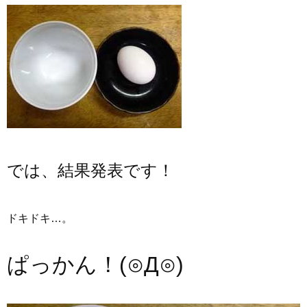
では、結果発表です！
ドキドキ…。
ぱっかん！(⊙Д⊙)