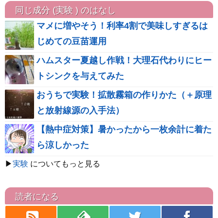
同じ成分 (実験 ) のはなし
マメに増やそう！利率4割で美味しすぎるは
じめての豆苗運用
ハムスター夏越し作戦！大理石代わりにヒー
トシンクを与えてみた
おうちで実験！拡散霧箱の作りかた（＋原理
と放射線源の入手法）
【熱中症対策】暑かったから一枚余計に着た
ら涼しかった
▶
実験
についてもっと見る
読者になる
rss
feedly
twitter
facebook