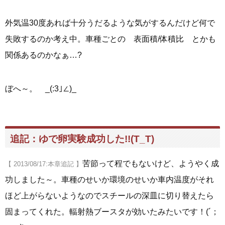
外気温30度あれば十分うだるような気がするんだけど何で
失敗するのか考え中。車種ごとの 表面積/体積比 とかも
関係あるのかなぁ…?
ぼへ～。 _(:3｣∠)_
追記：ゆで卵実験成功した!!(T_T)
苦節って程でもないけど、ようやく成
【 2013/08/17:本章追記 】
功しました～。車種のせいか環境のせいか車内温度がそれ
ほど上がらないようなのでスチールの深皿に切り替えたら
固まってくれた。輻射熱ブースタが効いたみたいです！(´；