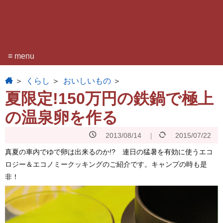
≡ menu
home
くらし
おいしいもの
夏限定!150万円の鉄鍋で極上
の温泉卵を作る
2013/08/14
2015/07/22
真夏の車内でゆで卵は出来るのか!? 連日の猛暑を有効に使うエコ
ロジー＆エコノミークッキングのご紹介です。キャンプの時も是
非！