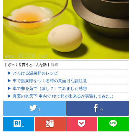
とろける温泉卵のレシピ
車で温泉卵をつくる時の真面目な諸注意
車で卵を茹で（蒸し？）てみました感想
真夏の炎天下 車内で ゆで卵が出来るか実験してみたよ
twitter
facebook
0
0
hatebu
googleplus
pocket
line
1