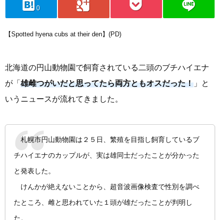
hatebu
googleplus
pocket
line
0
【Spotted hyena cubs at their den】(PD)
北海道の円山動物園で飼育されている二頭のブチハイエナ
が「
雄雌つがいだと思ってたら両方ともオスだった！
」と
いうニュースが流れてきました。
札幌市円山動物園は２５日、繁殖を目指し飼育しているブ
チハイエナのカップルが、実は雄同士だったことが分かった
と発表した。
けんかが絶えないことから、超音波画像検査で性別を調べ
たところ、雌と思われていた１頭が雄だったことが判明し
た。