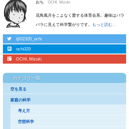
おち
OCHI, Mizuki
花鳥風月をこよなく愛する体育会系。趣味はバラ
バラに見えて科学繋がりです。
もっと読む...
twitter
@02320_ochi
hatebu
ochi320
googleplus
OCHI, Mizuki
カテゴリ一覧
空を見る
家庭の科学
考え方
空想科学