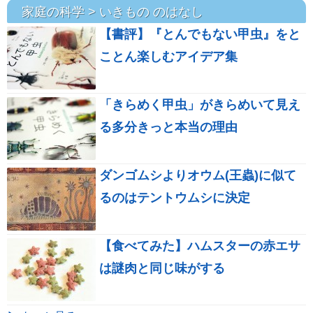
家庭の科学 > いきもの のはなし
【書評】『とんでもない甲虫』をと
ことん楽しむアイデア集
「きらめく甲虫」がきらめいて見え
る多分きっと本当の理由
ダンゴムシよりオウム(王蟲)に似て
るのはテントウムシに決定
【食べてみた】ハムスターの赤エサ
は謎肉と同じ味がする