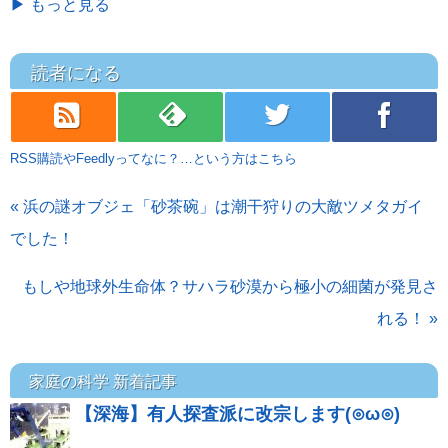
▶ もっと見る
読者になる
rss
feedly
twitter
facebook
RSS購読やFeedlyってなに？…という方はこちら
« 浜の謎オブジェ「砂茶碗」は潮干狩りの大敵ツメタガイ
でした！
もしや地球外生命体？サハラ砂漠から極小の細菌が発見さ
れる！ »
家庭の科学 新着記事
【深海】有人探査派に改宗します(⊙ω⊙)