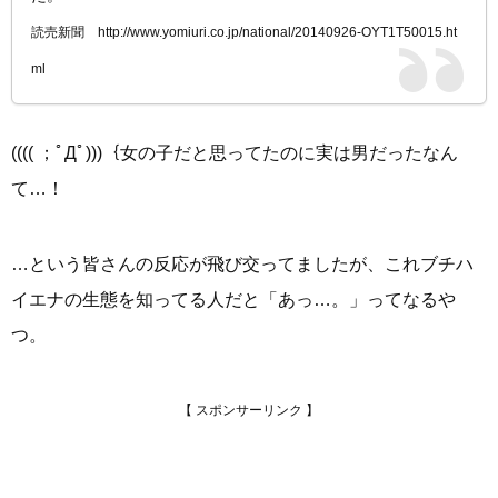
読売新聞 http://www.yomiuri.co.jp/national/20140926-OYT1T50015.ht
ml
(((( ；ﾟДﾟ)))｛女の子だと思ってたのに実は男だったなん
て…！
…という皆さんの反応が飛び交ってましたが、これブチハ
イエナの生態を知ってる人だと「あっ…。」ってなるや
つ。