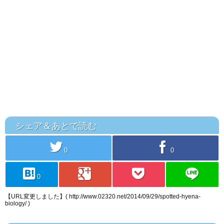
シェア＆あとで読む
twitter
facebook
0
0
hatebu
googleplus
pocket
line
0
【URL変更しました】( http://www.02320.net/2014/09/29/spotted-hyena-
biology/ )