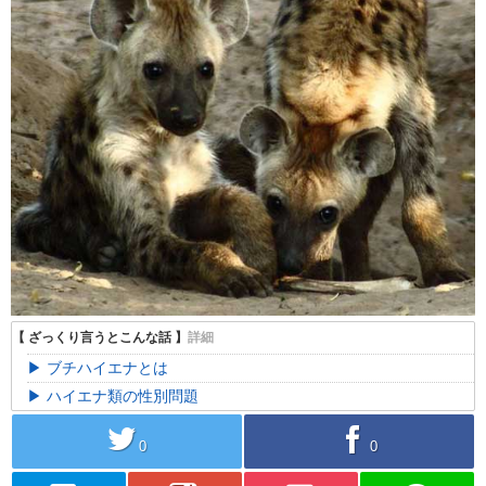
ブチハイエナとは
ハイエナ類の性別問題
twitter
facebook
0
0