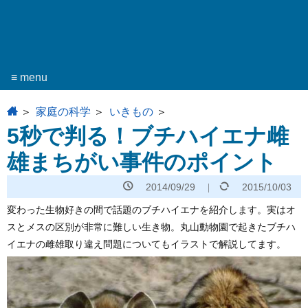
≡ menu
home
家庭の科学
いきもの
5秒で判る！ブチハイエナ雌
雄まちがい事件のポイント
2014/09/29
2015/10/03
変わった生物好きの間で話題のブチハイエナを紹介します。実はオ
スとメスの区別が非常に難しい生き物。丸山動物園で起きたブチハ
イエナの雌雄取り違え問題についてもイラストで解説してます。