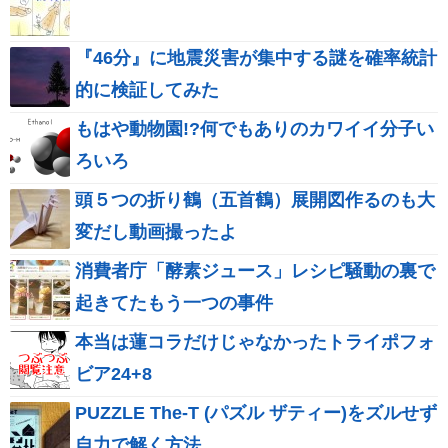
『46分』に地震災害が集中する謎を確率統計
的に検証してみた
もはや動物園!?何でもありのカワイイ分子い
ろいろ
頭５つの折り鶴（五首鶴）展開図作るのも大
変だし動画撮ったよ
消費者庁「酵素ジュース」レシピ騒動の裏で
起きてたもう一つの事件
本当は蓮コラだけじゃなかったトライポフォ
ビア24+8
PUZZLE The-T (パズル ザティー)をズルせず
自力で解く方法