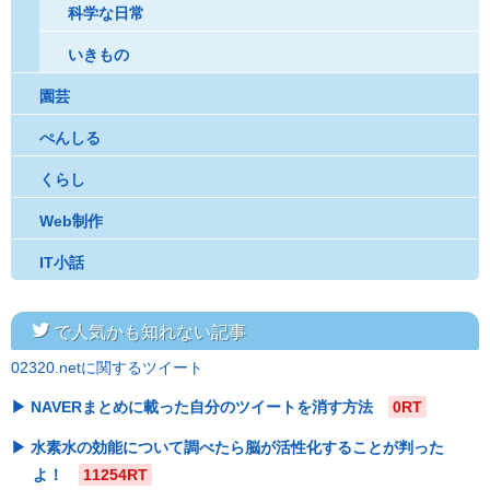
科学な日常
いきもの
園芸
ぺんしる
くらし
Web制作
IT小話
twitter
で人気かも知れない記事
02320.netに関するツイート
NAVERまとめに載った自分のツイートを消す方法
0RT
水素水の効能について調べたら脳が活性化することが判った
よ！
11254RT