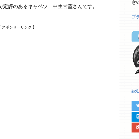
窓
で定評のあるキャベツ、中生甘藍さんです。
プ
読む.
twit
hat
google