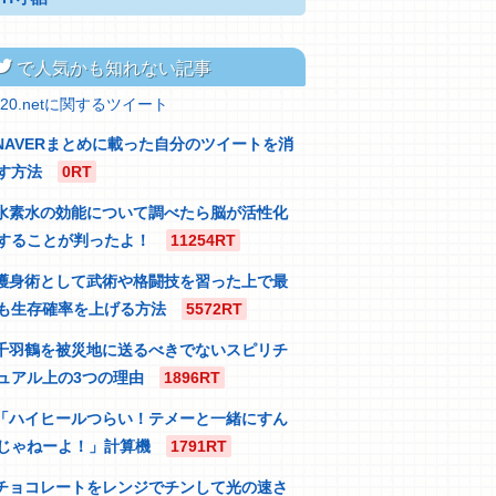
itter
で人気かも知れない記事
320.netに関するツイート
NAVERまとめに載った自分のツイートを消
す方法
0RT
水素水の効能について調べたら脳が活性化
することが判ったよ！
11254RT
護身術として武術や格闘技を習った上で最
も生存確率を上げる方法
5572RT
千羽鶴を被災地に送るべきでないスピリチ
ュアル上の3つの理由
1896RT
「ハイヒールつらい！テメーと一緒にすん
じゃねーよ！」計算機
1791RT
チョコレートをレンジでチンして光の速さ