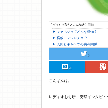
キャベツってどんな植物？
宿敵モンシロチョウ
人間とキャベツの共存関係
twitter
0
hatebu
googleplus
20
こんばんは。
レディオおち研「突撃インタビュ