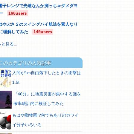
電子レンジで光速なんか測っちゃダメダヨ
ー
168users
はやぶさ２のスイングバイ航法を素人なり
に理解してみた
149users
と見る...
このカテゴリの人気記事
人間が1m自由落下したときの衝撃は
1.5t
『46分』に地震災害が集中する謎を
確率統計的に検証してみた
もはや動物園!?何でもありのカワイ
イ分子いろいろ