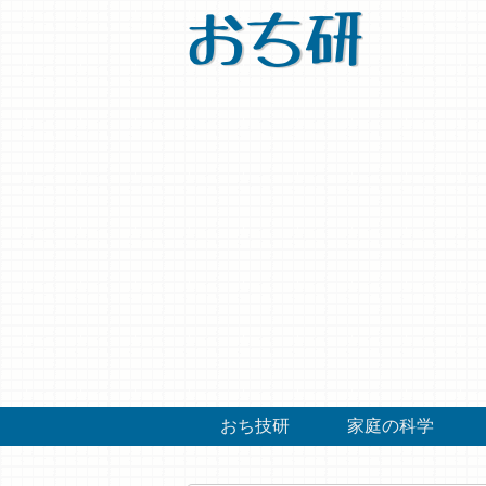
おち研
おち技研
家庭の科学