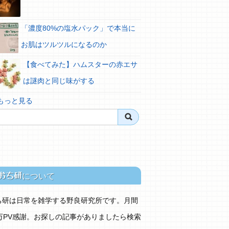
「濃度80%の塩水パック」で本当に
お肌はツルツルになるのか
【食べてみた】ハムスターの赤エサ
は謎肉と同じ味がする
 もっと見る
おち研
について
ち研は日常を雑学する野良研究所です。月間
0万PV感謝。お探しの記事がありましたら検索