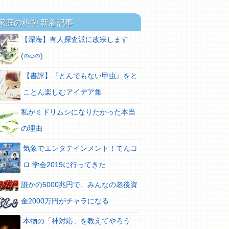
家庭の科学 新着記事
【深海】有人探査派に改宗します
(⊙ω⊙)
【書評】『とんでもない甲虫』をと
ことん楽しむアイデア集
私がミドリムシになりたかった本当
の理由
気象でエンタテインメント！てんコ
ロ.学会2019に行ってきた
誰かの5000兆円で、みんなの老後資
金2000万円がチャラになる
本物の「神対応」を教えてやろう