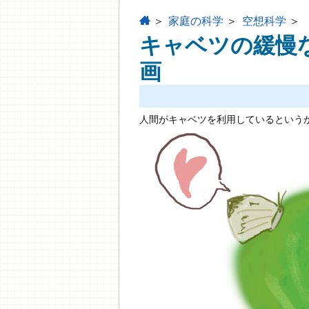
home
家庭の科学
空想科学
キャベツの緩慢
画
人間がキャベツを利用しているという