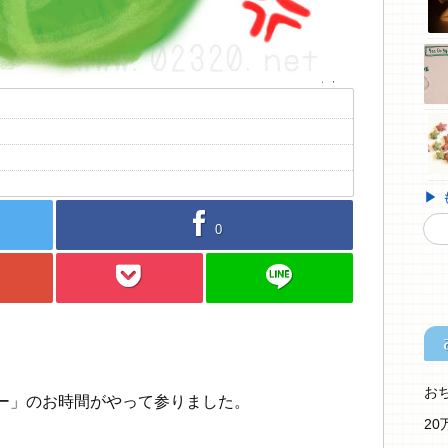
▶
facebook
0
pocket
line
お
ー」のお時間がやって参りました。
2