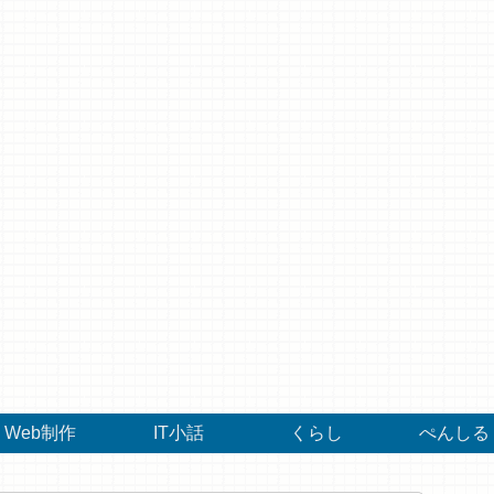
Web制作
IT小話
くらし
ぺんしる