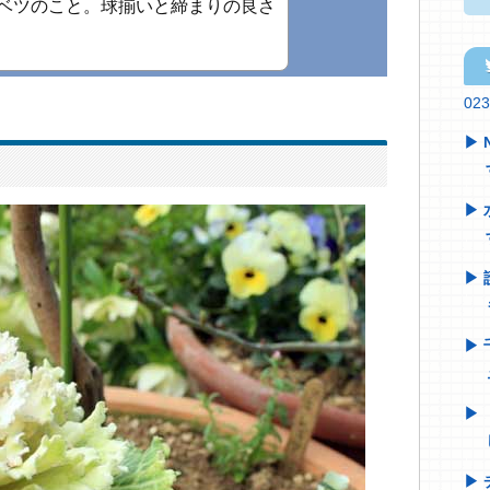
ベツのこと。球揃いと締まりの良さ
tw
02