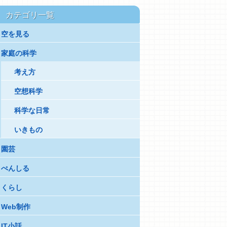
カテゴリ一覧
空を見る
家庭の科学
考え方
空想科学
科学な日常
いきもの
園芸
ぺんしる
くらし
Web制作
IT小話