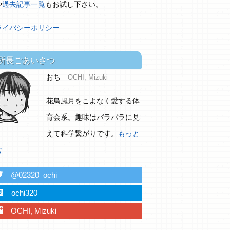
や
過去記事一覧
もお試し下さい。
ライバシーポリシー
所長ごあいさつ
おち
OCHI, Mizuki
花鳥風月をこよなく愛する体
育会系。趣味はバラバラに見
えて科学繋がりです。
もっと
..
ter
@02320_ochi
ebu
ochi320
plus
OCHI, Mizuki