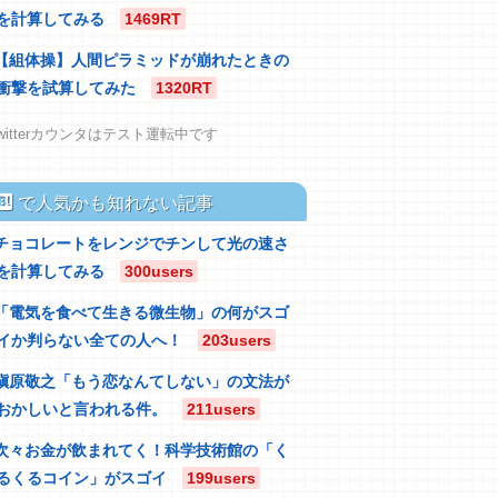
を計算してみる
1469RT
【組体操】人間ピラミッドが崩れたときの
衝撃を試算してみた
1320RT
witterカウンタはテスト運転中です
atebu
で人気かも知れない記事
チョコレートをレンジでチンして光の速さ
を計算してみる
300users
「電気を食べて生きる微生物」の何がスゴ
イか判らない全ての人へ！
203users
槇原敬之「もう恋なんてしない」の文法が
おかしいと言われる件。
211users
次々お金が飲まれてく！科学技術館の「く
るくるコイン」がスゴイ
199users